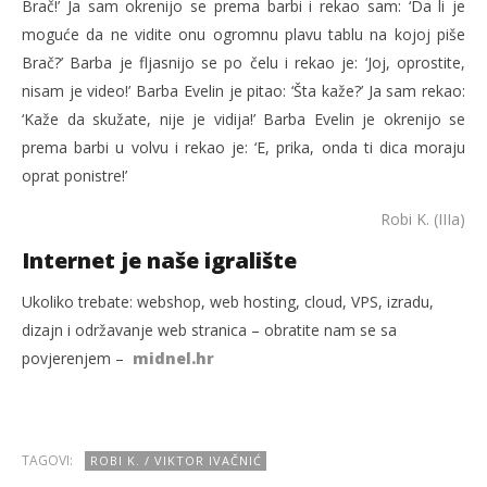
Brač!’ Ja sam okrenijo se prema barbi i rekao sam: ‘Da li je
moguće da ne vidite onu ogromnu plavu tablu na kojoj piše
Brač?’ Barba je fljasnijo se po čelu i rekao je: ‘Joj, oprostite,
nisam je video!’ Barba Evelin je pitao: ‘Šta kaže?’ Ja sam rekao:
‘Kaže da skužate, nije je vidija!’ Barba Evelin je okrenijo se
prema barbi u volvu i rekao je: ‘E, prika, onda ti dica moraju
oprat ponistre!’
Robi K. (IIIa)
Internet je naše igralište
Ukoliko trebate: webshop, web hosting, cloud, VPS, izradu,
dizajn i održavanje web stranica – obratite nam se sa
povjerenjem –
midnel.hr
TAGOVI:
ROBI K. / VIKTOR IVAČNIĆ