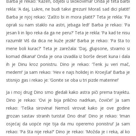
Barba je rekao: ‘Kažen, odjebi u skokovima!’ Onda je teta barbi
rekla: ‘A daj, Lukre, ne budi takvi grezun! Moraš sad dici platit!’
Barba je njoj rekao: ‘Zašto bi in mora platit?’ Teta je rekla: ‘Pa
oprali su nam staklo na astri, jebaga led!’ Barba je rekao: ‘Pa
jesan li in lipo reka da ga ne peru?’ Teta je rekla: ‘Pa kad te nisu
razumili! Viš da dica ne kuže jezik!’ Barba je rekao: ‘Pa šta to
mene boli kurac?’ Teta je zarežala: ‘Daj, glupsone, stvarno si
komad đikana!’ Onda je ona izvadila iz borše deset kuna i dala
ih je Dinu kroz ponistru. Dino je rekao: ‘Tenk ju veri mač,
medem!’ Ja sam rekao: ‘Hev e najs holidej in Kroejša!’ Barba je
stisnijo gas i rekao je: ‘Gonite se oba u tri pizde materine!’
Ja i moj drug Dino smo gledali kako astra piči prema trajektu.
Dino je rekao: ‘Ovi je bija prilično nadrkan, čoviče!’ Ja sam
rekao: ‘Teška sirovina! Nemoš virovat kako je ove godine
grozan sastav stranih turista! Dno dna!’ Dino je rekao: ‘Iman
osjećaj da uopće nije tija da mu operemo ponistru!’ Ja sam
rekao: ‘Pa šta nije reka?’ Dino je rekao: ‘Možda je i reka, al ko