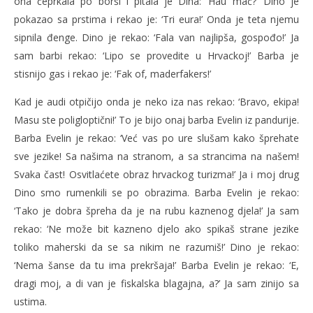
ona čeprkala po borši i pitala je Dina: ‘Hau mač?’ Dino je
pokazao sa prstima i rekao je: ‘Tri eura!’ Onda je teta njemu
sipnila đenge. Dino je rekao: ‘Fala van najlipša, gospođo!’ Ja
sam barbi rekao: ‘Lipo se provedite u Hrvackoj!’ Barba je
stisnijo gas i rekao je: ‘Fak of, maderfakers!’
Kad je audi otpičijo onda je neko iza nas rekao: ‘Bravo, ekipa!
Masu ste poligloptični!’ To je bijo onaj barba Evelin iz pandurije.
Barba Evelin je rekao: ‘Već vas po ure slušam kako šprehate
sve jezike! Sa našima na stranom, a sa strancima na našem!
Svaka čast! Osvitlaćete obraz hrvackog turizma!’ Ja i moj drug
Dino smo rumenkili se po obrazima. Barba Evelin je rekao:
‘Tako je dobra špreha da je na rubu kaznenog djela!’ Ja sam
rekao: ‘Ne može bit kazneno djelo ako spikaš strane jezike
toliko maherski da se sa nikim ne razumiš!’ Dino je rekao:
‘Nema šanse da tu ima prekršaja!’ Barba Evelin je rekao: ‘E,
dragi moj, a di van je fiskalska blagajna, a?’ Ja sam zinijo sa
ustima.