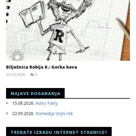
Bilježnica Robija K.: Gorka kava
20.04.2026.
0
slatina.net
NAJAVE DOGAĐANJA
15.08.2026.
Astro Party
22.09.2026.
Komedija Vojni rok
TREBATE IZRADU INTERNET STRANICE?