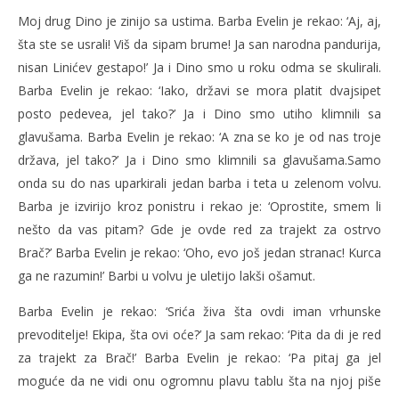
Moj drug Dino je zinijo sa ustima. Barba Evelin je rekao: ‘Aj, aj,
šta ste se usrali! Viš da sipam brume! Ja san narodna pandurija,
nisan Linićev gestapo!’ Ja i Dino smo u roku odma se skulirali.
Barba Evelin je rekao: ‘Iako, državi se mora platit dvajsipet
posto pedevea, jel tako?’ Ja i Dino smo utiho klimnili sa
glavušama. Barba Evelin je rekao: ‘A zna se ko je od nas troje
država, jel tako?’ Ja i Dino smo klimnili sa glavušama.Samo
onda su do nas uparkirali jedan barba i teta u zelenom volvu.
Barba je izvirijo kroz ponistru i rekao je: ‘Oprostite, smem li
nešto da vas pitam? Gde je ovde red za trajekt za ostrvo
Brač?’ Barba Evelin je rekao: ‘Oho, evo još jedan stranac! Kurca
ga ne razumin!’ Barbi u volvu je uletijo lakši ošamut.
Barba Evelin je rekao: ‘Srića živa šta ovdi iman vrhunske
prevoditelje! Ekipa, šta ovi oće?’ Ja sam rekao: ‘Pita da di je red
za trajekt za Brač!’ Barba Evelin je rekao: ‘Pa pitaj ga jel
moguće da ne vidi onu ogromnu plavu tablu šta na njoj piše