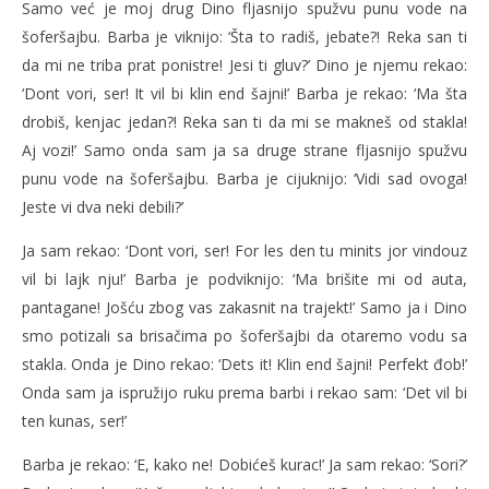
Samo već je moj drug Dino fljasnijo spužvu punu vode na
šoferšajbu. Barba je viknijo: ‘Šta to radiš, jebate?! Reka san ti
da mi ne triba prat ponistre! Jesi ti gluv?’ Dino je njemu rekao:
‘Dont vori, ser! It vil bi klin end šajni!’ Barba je rekao: ‘Ma šta
drobiš, kenjac jedan?! Reka san ti da mi se makneš od stakla!
Aj vozi!’ Samo onda sam ja sa druge strane fljasnijo spužvu
punu vode na šoferšajbu. Barba je cijuknijo: ‘Vidi sad ovoga!
Jeste vi dva neki debili?’
Ja sam rekao: ‘Dont vori, ser! For les den tu minits jor vindouz
vil bi lajk nju!’ Barba je podviknijo: ‘Ma brišite mi od auta,
pantagane! Jošću zbog vas zakasnit na trajekt!’ Samo ja i Dino
smo potizali sa brisačima po šoferšajbi da otaremo vodu sa
stakla. Onda je Dino rekao: ‘Dets it! Klin end šajni! Perfekt đob!’
Onda sam ja ispružijo ruku prema barbi i rekao sam: ‘Det vil bi
ten kunas, ser!’
Barba je rekao: ‘E, kako ne! Dobićeš kurac!’ Ja sam rekao: ‘Sori?’