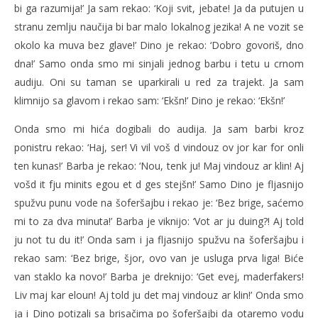
bi ga razumija!’ Ja sam rekao: ‘Koji svit, jebate! Ja da putujen u
stranu zemlju naučija bi bar malo lokalnog jezika! A ne vozit se
okolo ka muva bez glave!’ Dino je rekao: ‘Dobro govoriš, dno
dna!’ Samo onda smo mi sinjali jednog barbu i tetu u crnom
audiju. Oni su taman se uparkirali u red za trajekt. Ja sam
klimnijo sa glavom i rekao sam: ‘Ekšn!’ Dino je rekao: ‘Ekšn!’
Onda smo mi hića dogibali do audija. Ja sam barbi kroz
ponistru rekao: ‘Haj, ser! Vi vil voš d vindouz ov jor kar for onli
ten kunas!’ Barba je rekao: ‘Nou, tenk ju! Maj vindouz ar klin! Aj
vošd it fju minits egou et d ges stejšn!’ Samo Dino je fljasnijo
spužvu punu vode na šoferšajbu i rekao je: ‘Bez brige, saćemo
mi to za dva minuta!’ Barba je viknijo: ‘Vot ar ju duing?! Aj told
ju not tu du it!’ Onda sam i ja fljasnijo spužvu na šoferšajbu i
rekao sam: ‘Bez brige, šjor, ovo van je usluga prva liga! Biće
van staklo ka novo!’ Barba je dreknijo: ‘Get evej, maderfakers!
Liv maj kar eloun! Aj told ju det maj vindouz ar klin!’ Onda smo
ja i Dino potizali sa brisačima po šoferšajbi da otaremo vodu