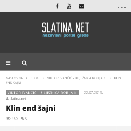
NASLOVNA
BLOG
VIKTOR IVANČIĆ - BILJEŽNICA ROBIJA K.
KLIN
END ŠAJNI
22.07.2013.
VIKTOR IVANČIĆ - BILJEŽNICA ROBIJA K.
slatina.net
Klin end šajni
0
480