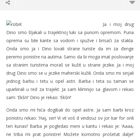
Klin end šajni
Ja i moj drug
22.07.2013.
Dino smo šljakali u trajektnoj luki sa punom opremom. Puna
slatina.net
oprema su bile kante sa vodom i spužve i brisači za stakla.
Onda smo ja i Dino lovali strane turiste da im za đenge
peremo ponistre na autima. Samo da bi moga imat poslovanje
sa stranim turistima moraš se kužit u strane jezike. Ja i moj
drug Dino smo se u jezike maherski kužili. Onda smo mi sinjali
jednog barbu i tetu u opel astri. Barba i teta su taman se
uparkirali u red za trajekt. Ja sam klimnijo sa glavom i rekao
sam: ‘Ekšn!’ Dino je rekao: ‘Ekšn!’
Onda smo mi hića dogibali do opel astre. Ja sam barbi kroz
Ko
ponistru rekao: ‘Haj, ser! Vi vil voš d vindouz ov jor kar for onli
22.
s
ten kunas!’ Barba je pogledao meni u kantu i rekao je: ‘Aaaa,
ne triba mi prat ponistre! Možete komotno prošetat dalje!’