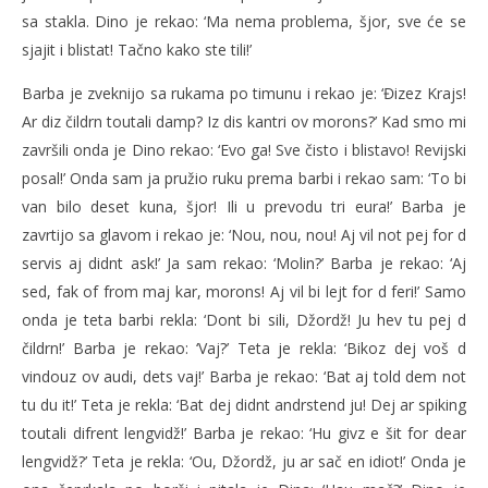
sa stakla. Dino je rekao: ‘Ma nema problema, šjor, sve će se
sjajit i blistat! Tačno kako ste tili!’
Barba je zveknijo sa rukama po timunu i rekao je: ‘Đizez Krajs!
Ar diz čildrn toutali damp? Iz dis kantri ov morons?’ Kad smo mi
završili onda je Dino rekao: ‘Evo ga! Sve čisto i blistavo! Revijski
posal!’ Onda sam ja pružio ruku prema barbi i rekao sam: ‘To bi
van bilo deset kuna, šjor! Ili u prevodu tri eura!’ Barba je
zavrtijo sa glavom i rekao je: ‘Nou, nou, nou! Aj vil not pej for d
servis aj didnt ask!’ Ja sam rekao: ‘Molin?’ Barba je rekao: ‘Aj
sed, fak of from maj kar, morons! Aj vil bi lejt for d feri!’ Samo
onda je teta barbi rekla: ‘Dont bi sili, Džordž! Ju hev tu pej d
čildrn!’ Barba je rekao: ‘Vaj?’ Teta je rekla: ‘Bikoz dej voš d
vindouz ov audi, dets vaj!’ Barba je rekao: ‘Bat aj told dem not
tu du it!’ Teta je rekla: ‘Bat dej didnt andrstend ju! Dej ar spiking
toutali difrent lengvidž!’ Barba je rekao: ‘Hu givz e šit for dear
lengvidž?’ Teta je rekla: ‘Ou, Džordž, ju ar sač en idiot!’ Onda je