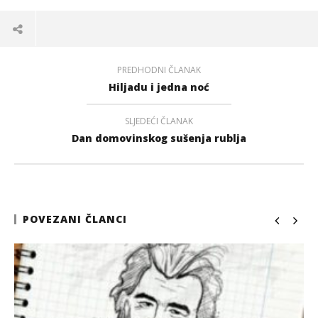
PREDHODNI ČLANAK
Hiljadu i jedna noć
SLJEDEĆI ČLANAK
Dan domovinskog sušenja rublja
POVEZANI ČLANCI