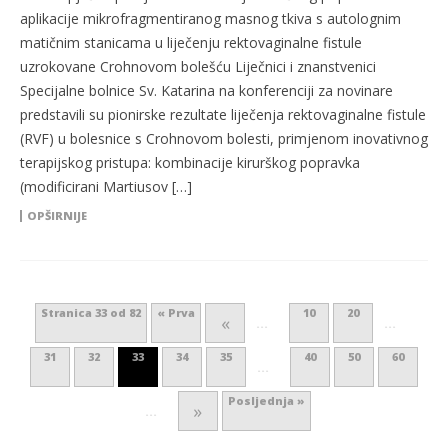
aplikacije mikrofragmentiranog masnog tkiva s autolognim
matičnim stanicama u liječenju rektovaginalne fistule
uzrokovane Crohnovom bolešću Liječnici i znanstvenici
Specijalne bolnice Sv. Katarina na konferenciji za novinare
predstavili su pionirske rezultate liječenja rektovaginalne fistule
(RVF) u bolesnice s Crohnovom bolesti, primjenom inovativnog
terapijskog pristupa: kombinacije kirurškog popravka
(modificirani Martiusov […]
OPŠIRNIJE
Stranica 33 od 82
« Prva
10
20
«
...
...
31
32
33
34
35
40
50
60
...
Posljednja »
»
...