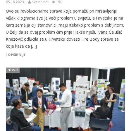
05.10.2023.
slatina.net
150
Ovo su revolucionarne sprave koje pomažu pri mršavljenju
Višak kilograma sve je veći problem u svijetu, a Hrvatska je na
karti zemalja čiji stanovnici imaju itekako problem s debljinom.
U želji da se ovaj problem čim prije i lakše riješi, Ivana Ćalušić
Knezović odlučila se u Hrvatsku dovesti Fire Body sprave za
koje kaže da […]
OPŠIRNIJE
NOVO