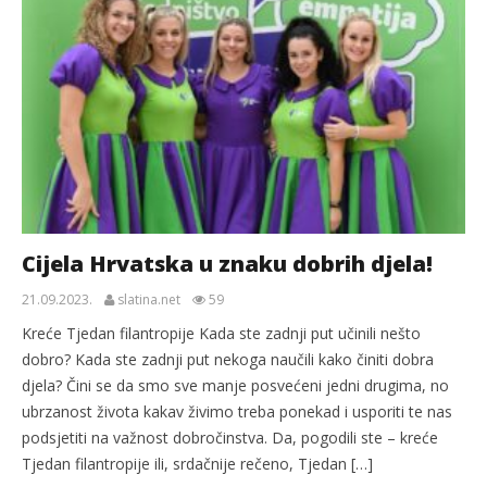
Cijela Hrvatska u znaku dobrih djela!
21.09.2023.
slatina.net
59
Kreće Tjedan filantropije Kada ste zadnji put učinili nešto
dobro? Kada ste zadnji put nekoga naučili kako činiti dobra
djela? Čini se da smo sve manje posvećeni jedni drugima, no
ubrzanost života kakav živimo treba ponekad i usporiti te nas
podsjetiti na važnost dobročinstva. Da, pogodili ste – kreće
Tjedan filantropije ili, srdačnije rečeno, Tjedan […]