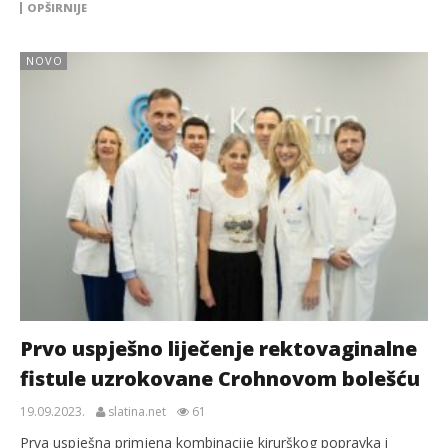
OPŠIRNIJE
NOVO
Prvo uspješno liječenje rektovaginalne
fistule uzrokovane Crohnovom bolešću
19.09.2023.
slatina.net
61
Prva uspješna primjena kombinacije kirurškog popravka i