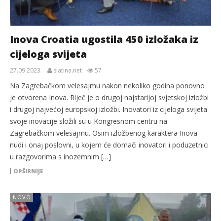
Inova Croatia ugostila 450 izložaka iz
cijeloga svijeta
27.09.2023.
slatina.net
57
Na Zagrebačkom velesajmu nakon nekoliko godina ponovno
je otvorena Inova. Riječ je o drugoj najstarijoj svjetskoj izložbi
i drugoj najvećoj europskoj izložbi. Inovatori iz cijeloga svijeta
svoje inovacije složili su u Kongresnom centru na
Zagrebačkom velesajmu. Osim izložbenog karaktera Inova
nudi i onaj poslovni, u kojem će domači inovatori i poduzetnici
u razgovorima s inozemnim […]
OPŠIRNIJE
NOVO