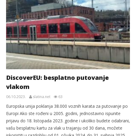
DiscoverEU: besplatno putovanje
vlakom
06.10.2023.
slatina.net
63
Europska unija poklanja 38.000 voznih karata za putovanje po
Europi Ako ste rođeni u 2005. godini, jednostavno ispunite
prijavu do 18. listopada 2023. godine i ukoliko budete odabrani,
vašu besplatnu kartu za vlak u trajanju od 30 dana, možete
iskoristiti u razdoblju od 01. ožujka 2024. do 31. svibnja 2025.