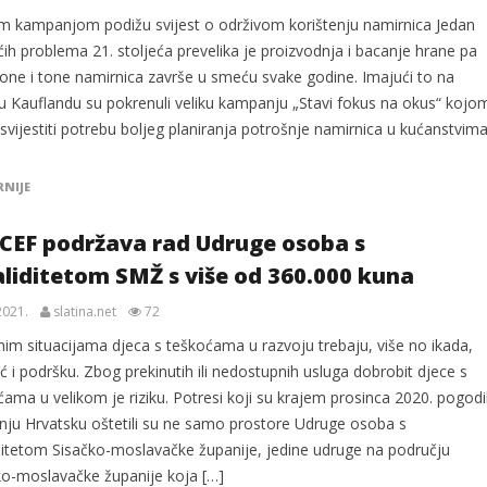
 kampanjom podižu svijest o održivom korištenju namirnica Jedan
ih problema 21. stoljeća prevelika je proizvodnja i bacanje hrane pa
tone i tone namirnica završe u smeću svake godine. Imajući to na
u Kauflandu su pokrenuli veliku kampanju „Stavi fokus na okus“ kojo
svijestiti potrebu boljeg planiranja potrošnje namirnica u kućanstvima
RNIJE
CEF podržava rad Udruge osoba s
aliditetom SMŽ s više od 360.000 kuna
2021.
slatina.net
72
nim situacijama djeca s teškoćama u razvoju trebaju, više no ikada,
 i podršku. Zbog prekinutih ili nedostupnih usluga dobrobit djece s
ama u velikom je riziku. Potresi koji su krajem prosinca 2020. pogodil
šnju Hrvatsku oštetili su ne samo prostore Udruge osoba s
iditetom Sisačko-moslavačke županije, jedine udruge na području
ko-moslavačke županije koja […]