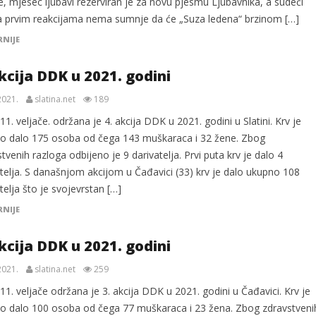
e, mjesec ljubavi rezerviran je za novu pjesmu Ljubavnika, a sudeći
 prvim reakcijama nema sumnje da će „Suza ledena“ brzinom […]
RNIJE
akcija DDK u 2021. godini
2021.
slatina.net
189
1. veljače. održana je 4. akcija DDK u 2021. godini u Slatini. Krv je
o dalo 175 osoba od čega 143 muškaraca i 32 žene. Zbog
tvenih razloga odbijeno je 9 darivatelja. Prvi puta krv je dalo 4
atelja. S današnjom akcijom u Čađavici (33) krv je dalo ukupno 108
telja što je svojevrstan […]
RNIJE
akcija DDK u 2021. godini
2021.
slatina.net
259
1. veljače održana je 3. akcija DDK u 2021. godini u Čađavici. Krv je
o dalo 100 osoba od čega 77 muškaraca i 23 žena. Zbog zdravstveni