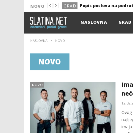
Popis poslova na podru
GRAD
NOVO
NOVO
NASLOVNA
GRAD
Astro Party
NOVO
HEP: Bez struje
GRAD
NASLOVNA
NOVO
NOVO
NOVO
NOVO
KULTURA
13. akcija DDK u 2026.
GRAD
Ima
NOVO
Prekid isporuke plina
GRAD
neće
Od uboda insekata do 
NOVO
12.02.
Popis poslova na podru
GRAD
Ovog 
najlje
imaju 