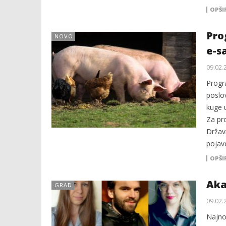
OPŠI
Pro
NOVO
e-s
09.02.
Progr
poslo
kuge 
Za pr
Držav
pojav
OPŠI
Aka
GRAD
09.02.
Najno