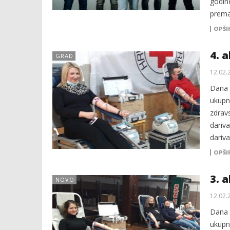
godin
prema
OPŠI
4. 
GRAD
12.02.
Dana 1
ukupn
zdravs
dariv
dariva
OPŠI
3. 
NOVO
12.02.
Dana 1
ukupn