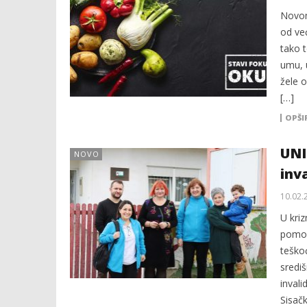
Novom
od već
tako 
umu, 
žele o
[…]
OPŠI
UNI
NOVO
inv
10.02.
U kriz
pomoć
teškoć
sredi
inval
Sisač