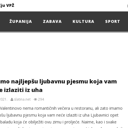
čju VPŽ
Ljeto donosi bezbrižnu igru, ali i zdravstvene izazove
ŽUPANIJA
ZABAVA
KULTURA
SPORT
Projekcija filma – SPIDER-MAN: Novo doba
Poduzetnička oluja: Priča o braći koja su u samo osam godina osvojila tržište
4. Oluja Jazz Fest donosi dvije večeri vrhunskog jazza
mo najljepšu ljubavnu pjesmu koja vam
 izlaziti iz uha
sunčanice
2021.
slatina.net
294
čju VPŽ
Valentinovo nema romantičnih večera u restoranu, ali zato imamo
pšu ljubavnu pjesmu koja vam neće izlaziti iz uha Ljubavnici opet
baladu koja će obilježiti ovu zimu i proljeće. Naime, kao i svake