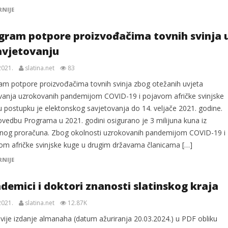
RNIJE
gram potpore proizvođačima tovnih svinja 
avjetovanju
2021.
slatina.net
83
am potpore proizvođačima tovnih svinja zbog otežanih uvjeta
vanja uzrokovanih pandemijom COVID-19 i pojavom afričke svinjske
u postupku je elektonskog savjetovanja do 14. veljače 2021. godine.
ovedbu Programa u 2021. godini osigurano je 3 milijuna kuna iz
nog proračuna. Zbog okolnosti uzrokovanih pandemijom COVID-19 i
om afričke svinjske kuge u drugim državama članicama […]
RNIJE
demici i doktori znanosti slatinskog kraja
2021.
slatina.net
12.87K
vije izdanje almanaha (datum ažuriranja 20.03.2024.) u PDF obliku