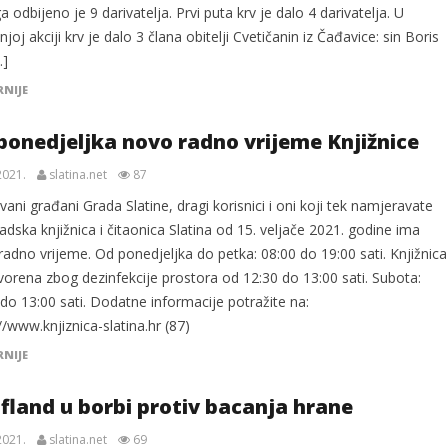
a odbijeno je 9 darivatelja. Prvi puta krv je dalo 4 darivatelja. U
joj akciji krv je dalo 3 člana obitelji Cvetičanin iz Čađavice: sin Boris
…]
RNIJE
ponedjeljka novo radno vrijeme Knjižnice
2021.
slatina.net
87
ani građani Grada Slatine, dragi korisnici i oni koji tek namjeravate
radska knjižnica i čitaonica Slatina od 15. veljače 2021. godine ima
adno vrijeme. Od ponedjeljka do petka: 08:00 do 19:00 sati. Knjižnica
vorena zbog dezinfekcije prostora od 12:30 do 13:00 sati. Subota:
do 13:00 sati. Dodatne informacije potražite na:
//www.knjiznica-slatina.hr (87)
RNIJE
fland u borbi protiv bacanja hrane
2021.
slatina.net
69