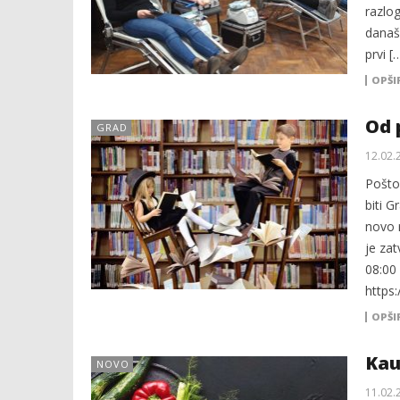
razlog
današn
prvi [
OPŠI
Od 
GRAD
12.02.
Poštov
biti G
novo r
je zat
08:00 
https:
OPŠI
Kau
NOVO
11.02.