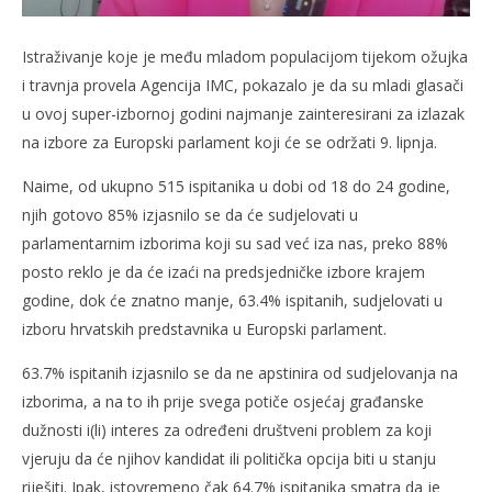
Istraživanje koje je među mladom populacijom tijekom ožujka
i travnja provela Agencija IMC, pokazalo je da su mladi glasači
u ovoj super-izbornoj godini najmanje zainteresirani za izlazak
na izbore za Europski parlament koji će se održati 9. lipnja.
Naime, od ukupno 515 ispitanika u dobi od 18 do 24 godine,
njih gotovo 85% izjasnilo se da će sudjelovati u
parlamentarnim izborima koji su sad već iza nas, preko 88%
posto reklo je da će izaći na predsjedničke izbore krajem
godine, dok će znatno manje, 63.4% ispitanih, sudjelovati u
izboru hrvatskih predstavnika u Europski parlament.
63.7% ispitanih izjasnilo se da ne apstinira od sudjelovanja na
izborima, a na to ih prije svega potiče osjećaj građanske
dužnosti i(li) interes za određeni društveni problem za koji
vjeruju da će njihov kandidat ili politička opcija biti u stanju
riješiti. Ipak, istovremeno čak 64.7% ispitanika smatra da je