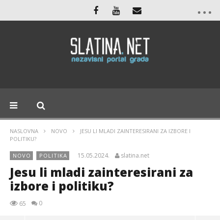
NASLOVNA
NOVO
JESU LI MLADI ZAINTERESIRANI ZA IZBORE I
POLITIKU?
15.05.2024.
slatina.net
NOVO
POLITIKA
Jesu li mladi zainteresirani za
izbore i politiku?
0
65