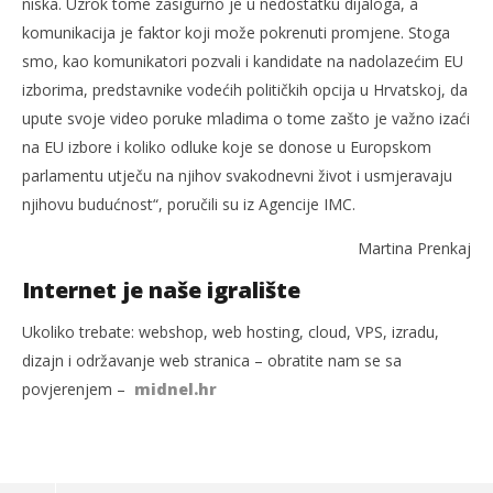
niska. Uzrok tome zasigurno je u nedostatku dijaloga, a
komunikacija je faktor koji može pokrenuti promjene. Stoga
smo, kao komunikatori pozvali i kandidate na nadolazećim EU
izborima, predstavnike vodećih političkih opcija u Hrvatskoj, da
upute svoje video poruke mladima o tome zašto je važno izaći
na EU izbore i koliko odluke koje se donose u Europskom
parlamentu utječu na njihov svakodnevni život i usmjeravaju
njihovu budućnost“, poručili su iz Agencije IMC.
Martina Prenkaj
Internet je naše igralište
Ukoliko trebate: webshop, web hosting, cloud, VPS, izradu,
dizajn i održavanje web stranica – obratite nam se sa
povjerenjem –
midnel.hr