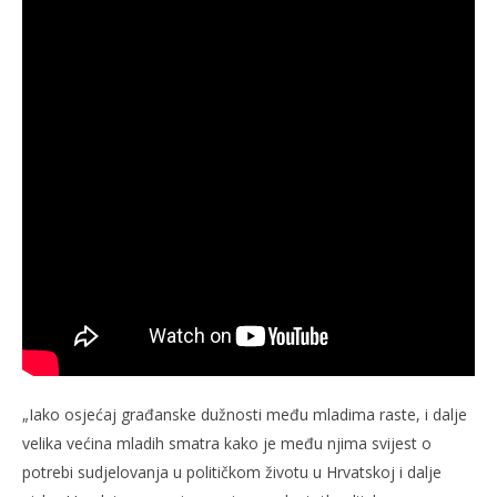
„Iako osjećaj građanske dužnosti među mladima raste, i dalje
velika većina mladih smatra kako je među njima svijest o
potrebi sudjelovanja u političkom životu u Hrvatskoj i dalje