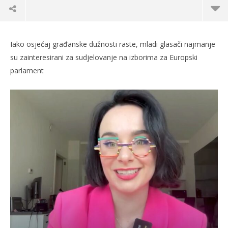
Iako osjećaj građanske dužnosti raste, mladi glasači najmanje
su zainteresirani za sudjelovanje na izborima za Europski
parlament
TRENUTNO OTVORENO
Jesu li mladi zainteresirani za izbore i politiku?
Po
15.05.2024.
15.
slatina.net
s