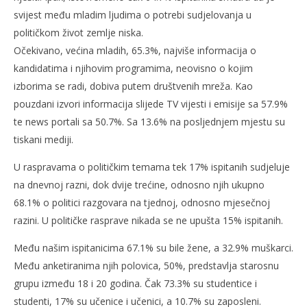
svijest među mladim ljudima o potrebi sudjelovanja u
političkom život zemlje niska.
Očekivano, većina mladih, 65.3%, najviše informacija o
kandidatima i njihovim programima, neovisno o kojim
izborima se radi, dobiva putem društvenih mreža. Kao
pouzdani izvori informacija slijede TV vijesti i emisije sa 57.9%
te news portali sa 50.7%. Sa 13.6% na posljednjem mjestu su
tiskani mediji.
U raspravama o političkim temama tek 17% ispitanih sudjeluje
na dnevnoj razni, dok dvije trećine, odnosno njih ukupno
68.1% o politici razgovara na tjednoj, odnosno mjesečnoj
razini. U političke rasprave nikada se ne upušta 15% ispitanih.
Među našim ispitanicima 67.1% su bile žene, a 32.9% muškarci.
Među anketiranima njih polovica, 50%, predstavlja starosnu
grupu između 18 i 20 godina. Čak 73.3% su studentice i
studenti, 17% su učenice i učenici, a 10.7% su zaposleni.