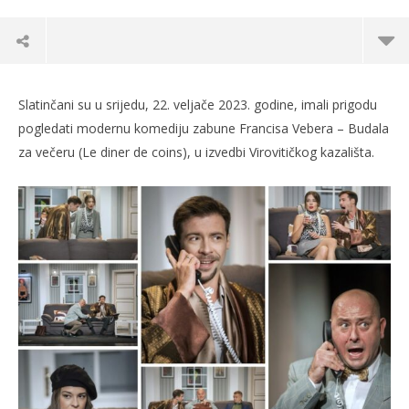
Slatinčani su u srijedu, 22. veljače 2023. godine, imali prigodu
pogledati modernu komediju zabune Francisa Vebera – Budala
za večeru (Le diner de coins), u izvedbi Virovitičkog kazališta.
TRENUTNO OTVORENO
Izvrstan nastup Virovitičkog kazališta sa
Po
predstavom “Budala za večeru”
23.
s
23.02.2023.