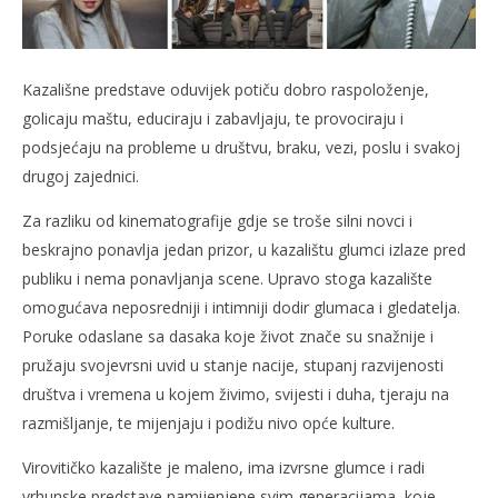
slatina.net
Kazališne predstave oduvijek potiču dobro raspoloženje,
golicaju maštu, educiraju i zabavljaju, te provociraju i
podsjećaju na probleme u društvu, braku, vezi, poslu i svakoj
drugoj zajednici.
Za razliku od kinematografije gdje se troše silni novci i
beskrajno ponavlja jedan prizor, u kazalištu glumci izlaze pred
publiku i nema ponavljanja scene. Upravo stoga kazalište
omogućava neposredniji i intimniji dodir glumaca i gledatelja.
Poruke odaslane sa dasaka koje život znače su snažnije i
pružaju svojevrsni uvid u stanje nacije, stupanj razvijenosti
društva i vremena u kojem živimo, svijesti i duha, tjeraju na
razmišljanje, te mijenjaju i podižu nivo opće kulture.
Virovitičko kazalište je maleno, ima izvrsne glumce i radi
vrhunske predstave namijenjene svim generacijama, koje