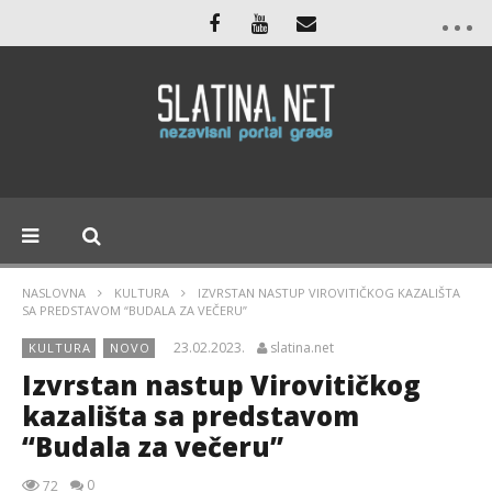
NASLOVNA
KULTURA
IZVRSTAN NASTUP VIROVITIČKOG KAZALIŠTA
SA PREDSTAVOM “BUDALA ZA VEČERU”
23.02.2023.
slatina.net
KULTURA
NOVO
Izvrstan nastup Virovitičkog
kazališta sa predstavom
“Budala za večeru”
0
72