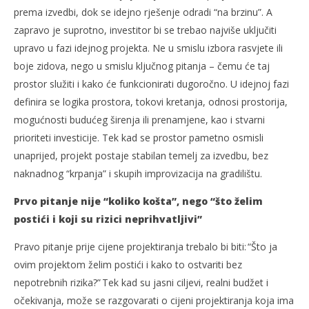
prema izvedbi, dok se idejno rješenje odradi “na brzinu”. A
zapravo je suprotno, investitor bi se trebao najviše uključiti
upravo u fazi idejnog projekta. Ne u smislu izbora rasvjete ili
boje zidova, nego u smislu ključnog pitanja – čemu će taj
prostor služiti i kako će funkcionirati dugoročno. U idejnoj fazi
definira se logika prostora, tokovi kretanja, odnosi prostorija,
mogućnosti budućeg širenja ili prenamjene, kao i stvarni
prioriteti investicije. Tek kad se prostor pametno osmisli
unaprijed, projekt postaje stabilan temelj za izvedbu, bez
naknadnog “krpanja” i skupih improvizacija na gradilištu.
Prvo pitanje nije “koliko košta”, nego “što želim
postići i koji su rizici neprihvatljivi”
Pravo pitanje prije cijene projektiranja trebalo bi biti: “Što ja
ovim projektom želim postići i kako to ostvariti bez
nepotrebnih rizika?” Tek kad su jasni ciljevi, realni budžet i
očekivanja, može se razgovarati o cijeni projektiranja koja ima