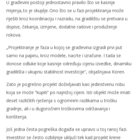
U građevini postoji jednostavno pravilo: što se kasnije
mijenja, to je skuplje. Ono što se u fazi projektiranja može
riješiti kroz koordinaciju i razradu, na gradilištu se pretvara u
dopise, čekanja, izmjene, dodatne radove i produženje
rokova.
„Projektiranje je faza u kojoj se građevina izgradi prvi put
samo na papiru, kroz modele, nacrte i izračune. I tada se
donose odluke koje kasnije određuju cijenu izvedbe, dinamiku
gradilišta i ukupnu stabilnost investicije“, objašnjava Koren.
Zato je pogrešno projekt doživljavati kao jedinstvenu robu
koja se može “kupiti” po najnižoj cijeni. Isti objekt može imati
deset različitih rješenja s ogromnim razlikama u trošku
gradnje, ali i u dugoročnim troškovima održavanja i
korištenja.
Još jedna česta pogreška događa se upravo u toj ranoj fazi.
Investitor se često ozbiljnije uključi tek kad projekt krene