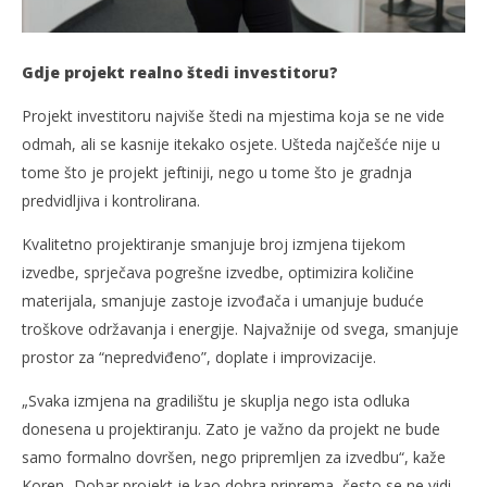
Gdje projekt realno štedi investitoru?
Projekt investitoru najviše štedi na mjestima koja se ne vide
odmah, ali se kasnije itekako osjete. Ušteda najčešće nije u
tome što je projekt jeftiniji, nego u tome što je gradnja
predvidljiva i kontrolirana.
Kvalitetno projektiranje smanjuje broj izmjena tijekom
izvedbe, sprječava pogrešne izvedbe, optimizira količine
materijala, smanjuje zastoje izvođača i umanjuje buduće
troškove održavanja i energije. Najvažnije od svega, smanjuje
prostor za “nepredviđeno”, doplate i improvizacije.
„Svaka izmjena na gradilištu je skuplja nego ista odluka
donesena u projektiranju. Zato je važno da projekt ne bude
samo formalno dovršen, nego pripremljen za izvedbu“, kaže
Koren. Dobar projekt je kao dobra priprema, često se ne vidi,