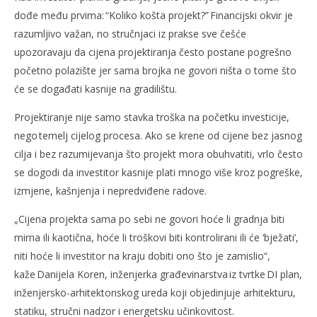
dođe među prvima: “Koliko košta projekt?” Financijski okvir je
razumljivo važan, no stručnjaci iz prakse sve češće
upozoravaju da cijena projektiranja često postane pogrešno
početno polazište jer sama brojka ne govori ništa o tome što
će se događati kasnije na gradilištu.
Projektiranje nije samo stavka troška na početku investicije,
nego temelj cijelog procesa. Ako se krene od cijene bez jasnog
cilja i bez razumijevanja što projekt mora obuhvatiti, vrlo često
se dogodi da investitor kasnije plati mnogo više kroz pogreške,
izmjene, kašnjenja i nepredviđene radove.
„Cijena projekta sama po sebi ne govori hoće li gradnja biti
mirna ili kaotična, hoće li troškovi biti kontrolirani ili će ‘bježati’,
niti hoće li investitor na kraju dobiti ono što je zamislio“,
kaže Danijela Koren, inženjerka građevinarstva iz tvrtke DI plan,
inženjersko-arhitektonskog ureda koji objedinjuje arhitekturu,
statiku, stručni nadzor i energetsku učinkovitost.