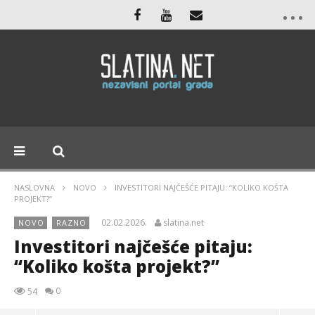
NASLOVNA
NOVO
INVESTITORI NAJČEŠĆE PITAJU: “KOLIKO KOŠTA
PROJEKT?”
02.02.2026.
slatina.net
NOVO
RAZNO
Investitori najčešće pitaju:
“Koliko košta projekt?”
0
54