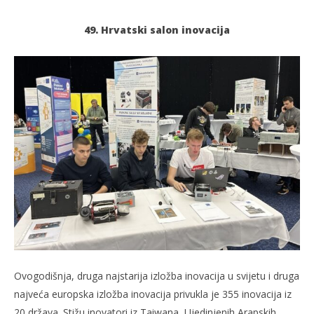
49. Hrvatski salon inovacija
TRENUTNO OTVORENO
INOVA 2025.
Po
23.09.2025.
23.
slatina.net
s
Ovogodišnja, druga najstarija izložba inovacija u svijetu i druga
najveća europska izložba inovacija privukla je 355 inovacija iz
20 država. Stižu inovatori iz Taiwana, Ujedinjenih Arapskih