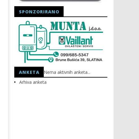
SPONZORIRANO
Astro Party
HEP: Bez struje
24.09.2025.
24.09.2025.
slatina.net
slatina.net
ANKETA
Nema aktivnih anketa...
Arhiva anketa