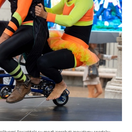
ištvom! Posjetitelji su mogli isprobati inovativnu sportsku