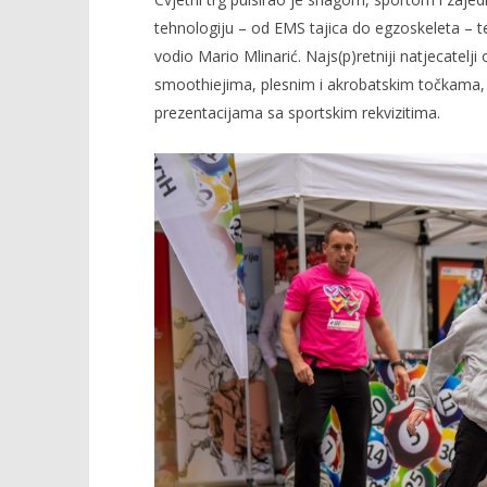
tehnologiju – od EMS tajica do egzoskeleta – te s
vodio Mario Mlinarić. Najs(p)retniji natjecatelji
smoothiejima, plesnim i akrobatskim točkama,
prezentacijama sa sportskim rekvizitima.