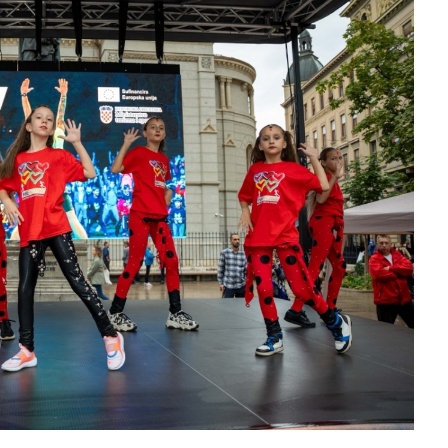
slova na području VPŽ
Ljeto donosi bezbrižnu igru, ali
i zdravstvene izazove
t
24.09.2025.
slatina.net