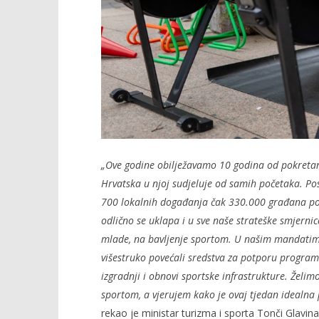
„Ove godine obilježavamo 10 godina od pokretan
Hrvatska u njoj sudjeluje od samih početaka. Po
700 lokalnih događanja čak 330.000 građana pot
odlično se uklapa i u sve naše strateške smjerni
mlade, na bavljenje sportom. U našim mandatima
višestruko povećali sredstva za potporu program
izgradnji i obnovi sportske infrastrukture. Želi
sportom, a vjerujem kako je ovaj tjedan idealna 
rekao je ministar turizma i sporta Tonči Glavina