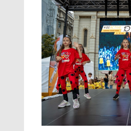
TRENUTNO OTVORENO
Cvjetni trg oživio sportom i
Popis po
zajedništvom:
24.09.2025.
slatina.ne
24.09.2025.
slatina.net