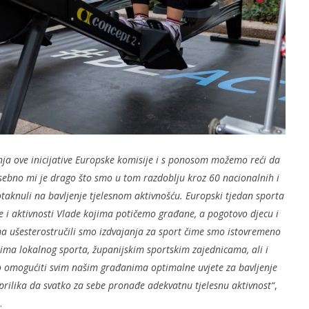
ja ove inicijative Europske komisije i s ponosom možemo reći da
sebno mi je drago što smo u tom razdoblju kroz 60 nacionalnih i
aknuli na bavljenje tjelesnom aktivnošću. Europski tjedan sporta
ce i aktivnosti Vlade kojima potičemo građane, a pogotovo djecu i
 ušesterostručili smo izdvajanja za sport čime smo istovremeno
ima lokalnog sporta, županijskim sportskim zajednicama, ali i
mo omogućiti svim našim građanima optimalne uvjete za bavljenje
prilika da svatko za sebe pronađe adekvatnu tjelesnu aktivnost“
,
.