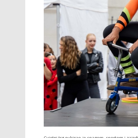
Cvjetni trg pulsirao je snagom, sportom i zajedn