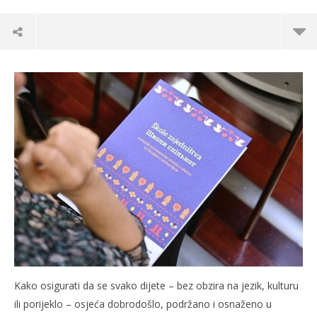
TRENUTNO OTVORENO
Inkluzija djece inojezičara i djece migrantskog
Po
Kako osigurati da se svako dijete – bez obzira na jezik, kulturu
porijekla u obrazovni sustav
28.
ili porijeklo – osjeća dobrodošlo, podržano i osnaženo u
s
28.10.2025.