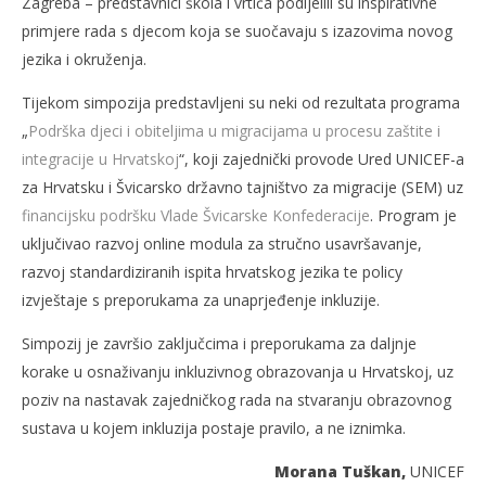
Zagreba – predstavnici škola i vrtića podijelili su inspirativne
primjere rada s djecom koja se suočavaju s izazovima novog
jezika i okruženja.
Tijekom simpozija predstavljeni su neki od rezultata programa
„
Podrška djeci i obiteljima u migracijama u procesu zaštite i
integracije u Hrvatskoj
“, koji zajednički provode Ured UNICEF-a
za Hrvatsku i Švicarsko državno tajništvo za migracije (SEM) uz
financijsku podršku Vlade Švicarske Konfederacije
. Program je
uključivao razvoj online modula za stručno usavršavanje,
razvoj standardiziranih ispita hrvatskog jezika te policy
izvještaje s preporukama za unaprjeđenje inkluzije.
Simpozij je završio zaključcima i preporukama za daljnje
korake u osnaživanju inkluzivnog obrazovanja u Hrvatskoj, uz
poziv na nastavak zajedničkog rada na stvaranju obrazovnog
sustava u kojem inkluzija postaje pravilo, a ne iznimka.
Morana Tuškan,
UNICEF