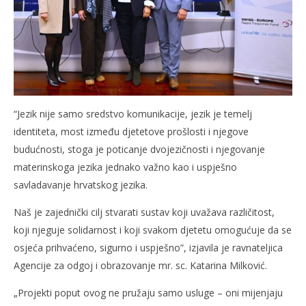
“Jezik nije samo sredstvo komunikacije, jezik je temelj
identiteta, most između djetetove prošlosti i njegove
budućnosti, stoga je poticanje dvojezičnosti i njegovanje
materinskoga jezika jednako važno kao i uspješno
savladavanje hrvatskog jezika.
Naš je zajednički cilj stvarati sustav koji uvažava različitost,
koji njeguje solidarnost i koji svakom djetetu omogućuje da se
osjeća prihvaćeno, sigurno i uspješno”, izjavila je ravnateljica
Agencije za odgoj i obrazovanje mr. sc. Katarina Milković.
„Projekti poput ovog ne pružaju samo usluge – oni mijenjaju