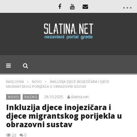
NASLOVNA
NOVO
INKLUZIJA DJECE INOJEZIČARA I DJECE
MIGRANTSKOG PORIJEKLA U OBRAZOVNI SUSTAV
28.10.2025.
slatina.net
NOVO
RAZNO
Inkluzija djece inojezičara i
djece migrantskog porijekla u
obrazovni sustav
0
23