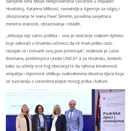
zamjenik šefa Misije Veleposlanstva Švicarske u Republici
Hrvatskoj, Katarina Milković, ravnateljica Agencije za odgoj i
obrazovanje te Ivana Pavić Šimetin, posebna savjetnica
ministra znanosti, obrazovanja i mladih.
„Inkluzija nije samo politika – ona je obećanje svakom djetetu
koje zakorači u hrvatsku učionicu da će imati priliku rasti,
razvijati se i ostvariti svoj puni potencijal“, istaknula je Luisa
Brumana, predstojnica Ureda UNICEF-a za Hrvatsku, dodavši
kako su učitelji srce tog obećanja te da njihova kreativnost,
empatija i otpornost oblikuju svakodnevna iskustva djece koja
se suočavaju s izazovima poput novog jezika i kulture.