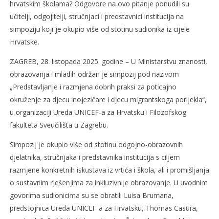
slatina.net
hrvatskim školama? Odgovore na ovo pitanje ponudili su
učitelji, odgojitelji, stručnjaci i predstavnici institucija na
simpoziju koji je okupio više od stotinu sudionika iz cijele
Hrvatske.
ZAGREB, 28. listopada 2025. godine – U Ministarstvu znanosti,
obrazovanja i mladih održan je simpozij pod nazivom
„Predstavljanje i razmjena dobrih praksi za poticajno
okruženje za djecu inojezičare i djecu migrantskoga porijekla“,
u organizaciji Ureda UNICEF-a za Hrvatsku i Filozofskog
fakulteta Sveučilišta u Zagrebu.
Simpozij je okupio više od stotinu odgojno-obrazovnih
djelatnika, stručnjaka i predstavnika institucija s ciljem
razmjene konkretnih iskustava iz vrtića i škola, ali i promišljanja
o sustavnim rješenjima za inkluzivnije obrazovanje. U uvodnim
govorima sudionicima su se obratili Luisa Brumana,
predstojnica Ureda UNICEF-a za Hrvatsku, Thomas Casura,