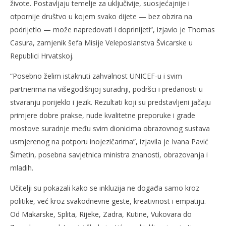
živote. Postavljaju temelje za uključivije, suosjećajnije i
otpornije društvo u kojem svako dijete — bez obzira na
podrijetlo — može napredovati i doprinijeti“, izjavio je Thomas
Casura, zamjenik šefa Misije Veleposlanstva Švicarske u
Republici Hrvatskoj.
“Posebno želim istaknuti zahvalnost UNICEF-u i svim
partnerima na višegodišnjoj suradnji, podršci i predanosti u
stvaranju porijeklo i jezik. Rezultati koji su predstavljeni jačaju
primjere dobre prakse, nude kvalitetne preporuke i grade
mostove suradnje među svim dionicima obrazovnog sustava
usmjerenog na potporu inojezičarima”, izjavila je Ivana Pavić
Šimetin, posebna savjetnica ministra znanosti, obrazovanja i
mladih.
Učitelji su pokazali kako se inkluzija ne događa samo kroz
politike, već kroz svakodnevne geste, kreativnost i empatiju.
Od Makarske, Splita, Rijeke, Zadra, Kutine, Vukovara do