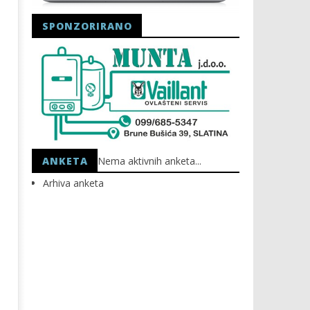
SPONZORIRANO
Astro Party
HEP: Bez struje
22.04.2025.
22.04.2025.
slatina.net
slatina.net
ANKETA
Nema aktivnih anketa...
Arhiva anketa