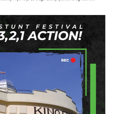
slova na području VPŽ
Ljeto donosi bezbrižnu igru, ali
i zdravstvene izazove
t
22.04.2025.
slatina.net