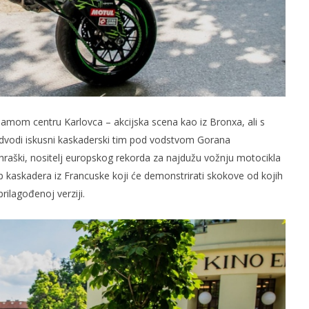
samom centru Karlovca – akcijska scena kao iz Bronxa, ali s
dvodi iskusni kaskaderski tim pod vodstvom Gorana
hraški, nositelj europskog rekorda za najdužu vožnju motocikla
stup kaskadera iz Francuske koji će demonstrirati skokove od kojih
rilagođenoj verziji.