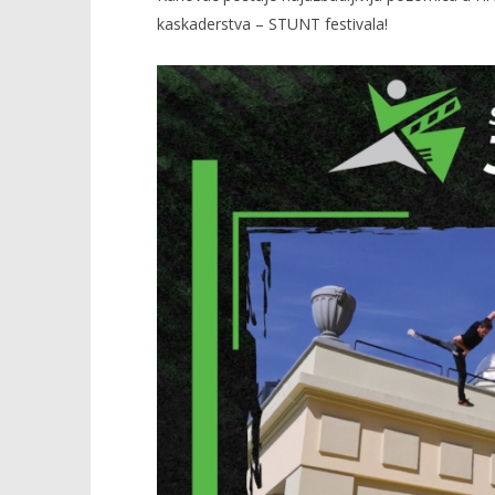
kaskaderstva – STUNT festivala!
TRENUTNO OTVORENO
Hrvatska postaje
Popis po
najuzbudljivije mjesto na
22.04.2025.
svijetu!
slatina.ne
22.04.2025.
slatina.net