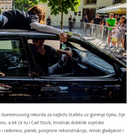
elj Guinnessovog rekorda za najbržu štafetu uz gorenje tijela, čije
s, a bit će tu i Carl Stück, trostruki dobitnik svjetske
radionice, paneli, povijesne rekonstrukcije, rimski gladijatori i