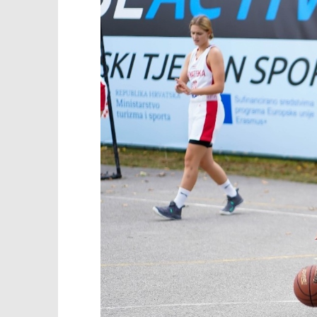
TRENUTNO OTVORENO
Hrvatska je dio tjedna koji
Popis po
slavi sport i zdravlje!
18.09.2025.
slatina.ne
18.09.2025.
slatina.net