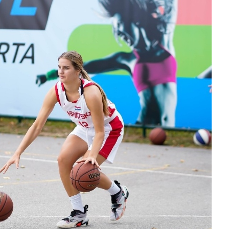
slova na području VPŽ
Ljeto donosi bezbrižnu igru, ali
i zdravstvene izazove
t
18.09.2025.
slatina.net