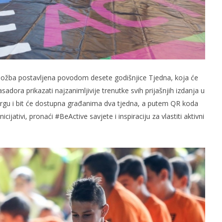
 izložba postavljena povodom desete godišnjice Tjedna, koja će
adora prikazati najzanimljivije trenutke svih prijašnjih izdanja u
trgu i bit će dostupna građanima dva tjedna, a putem QR koda
cijativi, pronaći #BeActive savjete i inspiraciju za vlastiti aktivni