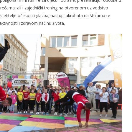
oligona, mini turnire za djecu i odrasle, prezentaciju robotike u
vrećama, ali i zajednički trening na otvorenom uz vodstvo
sjetitelje očekuju i glazba, nastupi akrobata na štulama te
aktivnosti i zdravom načinu života.