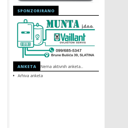
SPONZORIRANO
Astro Party
HEP: Bez struje
18.09.2025.
18.09.2025.
slatina.net
slatina.net
ANKETA
Nema aktivnih anketa...
Arhiva anketa