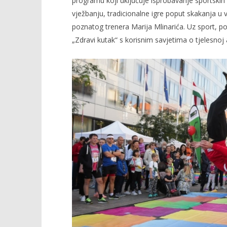
programu koji uključuje isprobavanje sportskih p
vježbanju, tradicionalne igre poput skakanja u 
poznatog trenera Marija Mlinarića. Uz sport, po
„Zdravi kutak“ s korisnim savjetima o tjelesnoj 