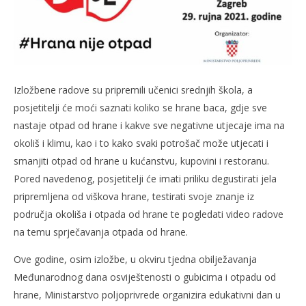
Izložbene radove su pripremili učenici srednjih škola, a
posjetitelji će moći saznati koliko se hrane baca, gdje sve
nastaje otpad od hrane i kakve sve negativne utjecaje ima na
okoliš i klimu, kao i to kako svaki potrošač može utjecati i
smanjiti otpad od hrane u kućanstvu, kupovini i restoranu.
Pored navedenog, posjetitelji će imati priliku degustirati jela
pripremljena od viškova hrane, testirati svoje znanje iz
područja okoliša i otpada od hrane te pogledati video radove
na temu sprječavanja otpada od hrane.
Ove godine, osim izložbe, u okviru tjedna obilježavanja
Međunarodnog dana osviještenosti o gubicima i otpadu od
hrane, Ministarstvo poljoprivrede organizira edukativni dan u