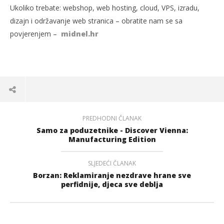
Ukoliko trebate: webshop, web hosting, cloud, VPS, izradu,
dizajn i održavanje web stranica – obratite nam se sa
povjerenjem –
midnel.hr
PREDHODNI ČLANAK
Samo za poduzetnike - Discover Vienna:
Manufacturing Edition
SLJEDEĆI ČLANAK
Borzan: Reklamiranje nezdrave hrane sve
perfidnije, djeca sve deblja