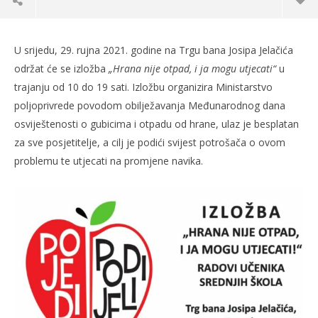
U srijedu, 29. rujna 2021. godine na Trgu bana Josipa Jelačića
održat će se izložba
„Hrana nije otpad, i ja mogu utjecati“
u
trajanju od 10 do 19 sati. Izložbu organizira Ministarstvo
poljoprivrede povodom obilježavanja Međunarodnog dana
osviještenosti o gubicima i otpadu od hrane, ulaz je besplatan
za sve posjetitelje, a cilj je podići svijest potrošača o ovom
problemu te utjecati na promjene navika.
TRENUTNO OTVORENO
Hrana nije otpad, i ja mogu utjecati
Po
27.09.2021.
27.
slatina.net
s