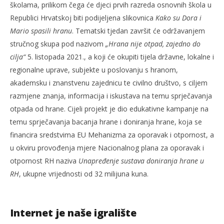
školama, prilikom čega će djeci prvih razreda osnovnih škola u
Republici Hrvatskoj biti podijeljena slikovnica
Kako su Dora i
Mario spasili hranu
. Tematski tjedan završit će održavanjem
stručnog skupa pod nazivom
„Hrana nije otpad, zajedno do
cilja“
5. listopada 2021., a koji će okupiti tijela državne, lokalne i
regionalne uprave, subjekte u poslovanju s hranom,
akademsku i znanstvenu zajednicu te civilno društvo, s ciljem
razmjene znanja, informacija i iskustava na temu sprječavanja
otpada od hrane. Cijeli projekt je dio edukativne kampanje na
temu sprječavanja bacanja hrane i doniranja hrane, koja se
financira sredstvima EU Mehanizma za oporavak i otpornost, a
u okviru provođenja mjere Nacionalnog plana za oporavak i
otpornost RH naziva
Unapređenje sustava doniranja hrane u
RH
, ukupne vrijednosti od 32 milijuna kuna.
Internet je naše igralište