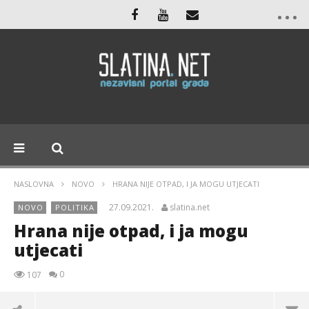
NASLOVNA
NOVO
HRANA NIJE OTPAD, I JA MOGU UTJECATI
27.09.2021.
slatina.net
NOVO
POLITIKA
Hrana nije otpad, i ja mogu
utjecati
0
107