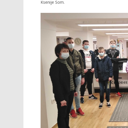
Ksenije Som.
TRENUTNO OTVORENO
Gradsku knjižnicu posjetili
Popis po
učenici Industrijsko obrtničke
11.11.2020.
škole Slatina
slatina.ne
11.11.2020.
slatina.net