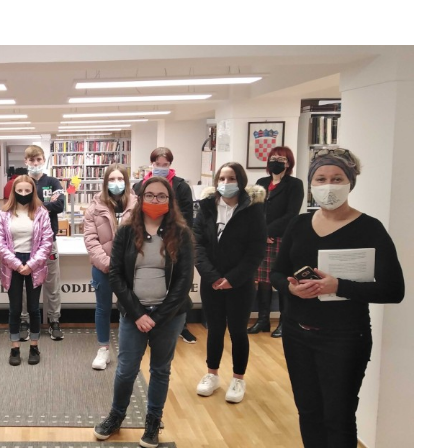
slova na području VPŽ
Ljeto donosi bezbrižnu igru, ali
i zdravstvene izazove
t
11.11.2020.
slatina.net