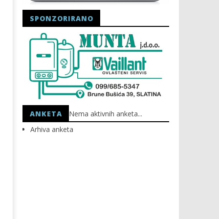
SPONZORIRANO
Astro Party
HEP: Bez struje
11.11.2020.
11.11.2020.
slatina.net
slatina.net
ANKETA
Nema aktivnih anketa...
Arhiva anketa