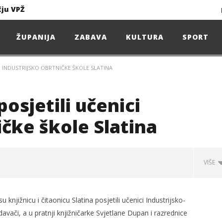
čju VPŽ
Ljeto donosi bezbrižnu igru, ali i zdravstvene izazove
ŽUPANIJA
ZABAVA
KULTURA
SPORT
I INDUSTRIJSKO OBRTNIČKE ŠKOLE SLATINA
Projekcija filma – SPIDER-MAN: Novo doba
Poduzetnička oluja: Priča o braći koja su u samo osam godina osvojila tržište
osjetili učenici
4. Oluja Jazz Fest donosi dvije večeri vrhunskog jazza
ičke škole Slatina
VIŠE
sunčanice
čju VPŽ
njižnicu i čitaonicu Slatina posjetili učenici Industrijsko-
davači, a u pratnji knjižničarke Svjetlane Dupan i razrednice