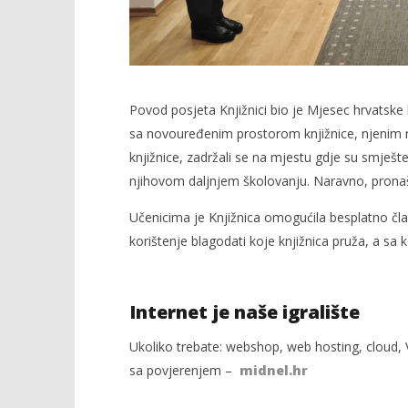
Povod posjeta Knjižnici bio je Mjesec hrvatske k
sa novouređenim prostorom knjižnice, njenim ra
knjižnice, zadržali se na mjestu gdje su smješt
njihovom daljnjem školovanju. Naravno, pronašli 
Učenicima je Knjižnica omogućila besplatno čla
korištenje blagodati koje knjižnica pruža, a sa k
Internet je naše igralište
Ukoliko trebate: webshop, web hosting, cloud, V
sa povjerenjem –
midnel.hr