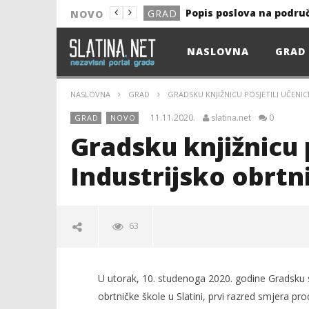
Popis poslova na podru
GRAD
NOVO
NOVO
NASLOVNA
GRAD
Astro Party
NOVO
HEP: Bez struje
GRAD
NASLOVNA
GRAD
GRADSKU KNJIŽNICU POSJETILI UČENIC
NOVO
11.11.2020.
slatina.net
0
GRAD
NOVO
NOVO
Gradsku knjižnicu p
KULTURA
Industrijsko obrtn
13. akcija DDK u 2026.
GRAD
Prekid isporuke plina
GRAD
63
Od uboda insekata do 
NOVO
Popis poslova na podru
GRAD
U utorak, 10. studenoga 2020. godine Gradsku su k
obrtničke škole u Slatini, prvi razred smjera pro