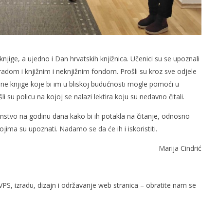
njige, a ujedno i Dan hrvatskih knjižnica. Učenici su se upoznali
dom i knjižnim i neknjižnim fondom. Prošli su kroz sve odjele
ene knjige koje bi im u bliskoj budućnosti mogle pomoći u
su policu na kojoj se nalazi lektira koju su nedavno čitali.
nstvo na godinu dana kako bi ih potakla na čitanje, odnosno
ojima su upoznati. Nadamo se da će ih i iskoristiti.
Marija Cindrić
PS, izradu, dizajn i održavanje web stranica – obratite nam se