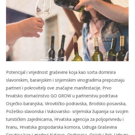
Potencijal i vrijednost graševine koja kao sorta dominira
slavonskim, baranjskim i srijemskim vinogradima prepoznaju
partneri i pokrovitelji ove značajne manifestacije. Prvo
hrvatsko domaćinstvo GO GROW u partnerstvu podržava
Osječko-baranjska, Virovitičko-podravska, Brodsko-posavska,
Požeško-slavonska i Vukovarsko- srijemska županija sa svojim
turističkim zajednicama, Hrvatska agencija za poljoprivredu i
hranu, Hrvatska gospodarska komora, Udruga Graševina
Croatica kao i gradovi Kutjevo, Orahovica, Osijek i Ilok, Udruga