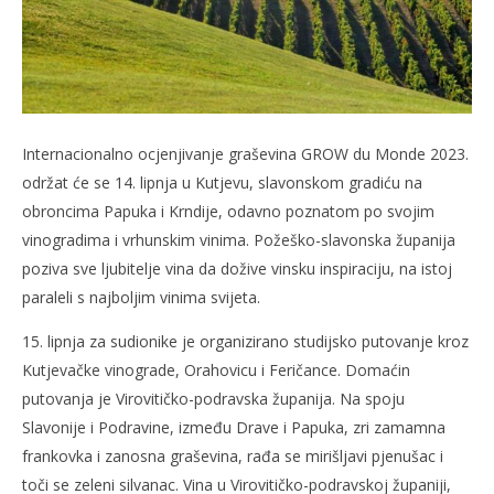
Internacionalno ocjenjivanje graševina GROW du Monde 2023.
održat će se 14. lipnja u Kutjevu, slavonskom gradiću na
obroncima Papuka i Krndije, odavno poznatom po svojim
vinogradima i vrhunskim vinima. Požeško-slavonska županija
poziva sve ljubitelje vina da dožive vinsku inspiraciju, na istoj
paraleli s najboljim vinima svijeta.
15. lipnja za sudionike je organizirano studijsko putovanje kroz
Kutjevačke vinograde, Orahovicu i Feričance. Domaćin
putovanja je Virovitičko-podravska županija. Na spoju
Slavonije i Podravine, između Drave i Papuka, zri zamamna
frankovka i zanosna graševina, rađa se mirišljavi pjenušac i
toči se zeleni silvanac. Vina u Virovitičko-podravskoj županiji,