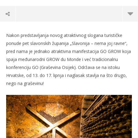
Nakon predstavljanja novog atraktivnog slogana turističke
ponude pet slavonskih županija „Slavonija – nema joj ravne“,
pred nama je jednako atraktivna manifestacija GO GROW koja
spaja međunarodni GROW du Monde i već tradicionalnu
konferenciju GO (Graševina Osijek). Održava se na istoku
Hrvatske, od 13. do 17. lipnja i naglasak stavlja na što drugo,
nego na graševinu!
TRENUTNO OTVORENO
Go GROW – manifestacija koja graševinu stavlja
Po
na svjetsku vinsku kartu
09.
s
09.06.2023.