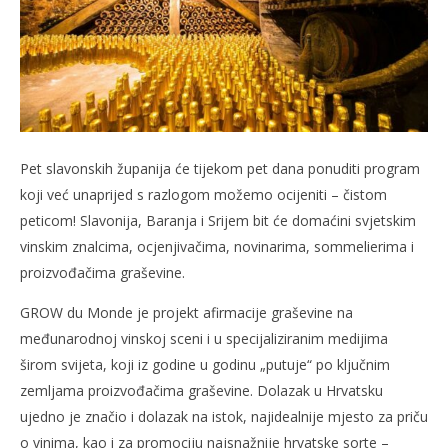
slatina.net
Pet slavonskih županija će tijekom pet dana ponuditi program
koji već unaprijed s razlogom možemo ocijeniti – čistom
peticom! Slavonija, Baranja i Srijem bit će domaćini svjetskim
vinskim znalcima, ocjenjivačima, novinarima, sommelierima i
proizvođačima graševine.
GROW du Monde je projekt afirmacije graševine na
međunarodnoj vinskoj sceni i u specijaliziranim medijima
širom svijeta, koji iz godine u godinu „putuje“ po ključnim
zemljama proizvođačima graševine. Dolazak u Hrvatsku
ujedno je značio i dolazak na istok, najidealnije mjesto za priču
o vinima, kao i za promociju najsnažnije hrvatske sorte –