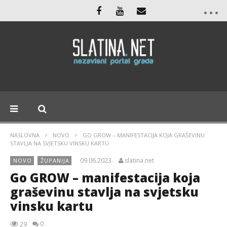
NASLOVNA
NOVO
GO GROW – MANIFESTACIJA KOJA GRAŠEVINU
STAVLJA NA SVJETSKU VINSKU KARTU
09.06.2023.
slatina.net
NOVO
ŽUPANIJA
Go GROW – manifestacija koja
graševinu stavlja na svjetsku
vinsku kartu
0
29