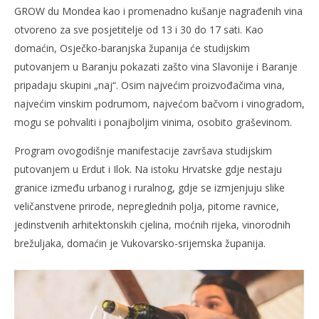
GROW du Mondea kao i promenadno kušanje nagrađenih vina
otvoreno za sve posjetitelje od 13 i 30 do 17 sati. Kao
domaćin, Osječko-baranjska županija će studijskim
putovanjem u Baranju pokazati zašto vina Slavonije i Baranje
pripadaju skupini „naj“. Osim najvećim proizvođačima vina,
najvećim vinskim podrumom, najvećom bačvom i vinogradom,
mogu se pohvaliti i ponajboljim vinima, osobito graševinom.
Program ovogodišnje manifestacije završava studijskim
putovanjem u Erdut i Ilok. Na istoku Hrvatske gdje nestaju
granice između urbanog i ruralnog, gdje se izmjenjuju slike
veličanstvene prirode, nepreglednih polja, pitome ravnice,
jedinstvenih arhitektonskih cjelina, moćnih rijeka, vinorodnih
brežuljaka, domaćin je Vukovarsko-srijemska županija.