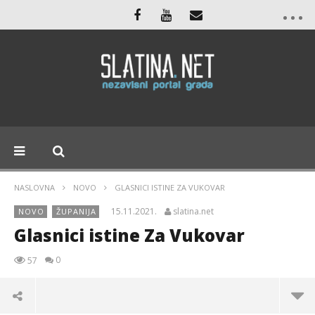
NASLOVNA
NOVO
GLASNICI ISTINE ZA VUKOVAR
15.11.2021.
slatina.net
NOVO
ŽUPANIJA
Glasnici istine Za Vukovar
0
57