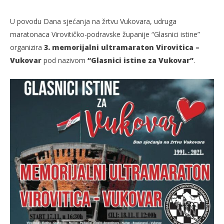
U povodu Dana sjećanja na žrtvu Vukovara, udruga
maratonaca Virovitičko-podravske županije “Glasnici istine”
organizira
3. memorijalni ultramaraton Virovitica –
Vukovar
pod nazivom
“Glasnici istine za Vukovar”
.
TRENUTNO OTVORENO
Glasnici istine Za Vukovar
Po
15.11.2021.
15.
slatina.net
s