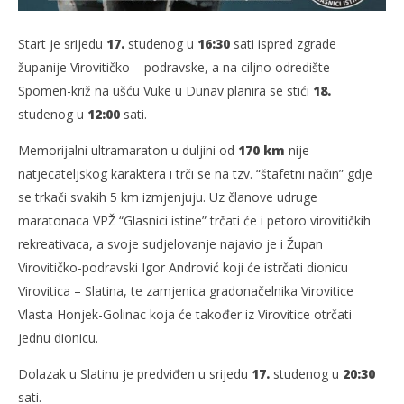
Start je srijedu
17.
studenog u
16:30
sati ispred zgrade
županije Virovitičko – podravske, a na ciljno odredište –
Spomen-križ na ušću Vuke u Dunav planira se stići
18.
studenog u
12:00
sati.
Memorijalni ultramaraton u duljini od
170 km
nije
natjecateljskog karaktera i trči se na tzv. “štafetni način” gdje
se trkači svakih 5 km izmjenjuju. Uz članove udruge
maratonaca VPŽ “Glasnici istine” trčati će i petoro virovitičkih
rekreativaca, a svoje sudjelovanje najavio je i Župan
Virovitičko-podravski Igor Andrović koji će istrčati dionicu
Virovitica – Slatina, te zamjenica gradonačelnika Virovitice
Vlasta Honjek-Golinac koja će također iz Virovitice otrčati
jednu dionicu.
Dolazak u Slatinu je predviđen u srijedu
17.
studenog u
20:30
sati.