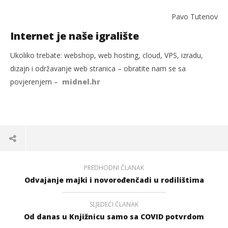
Pavo Tutenov
Internet je naše igralište
Ukoliko trebate: webshop, web hosting, cloud, VPS, izradu,
dizajn i održavanje web stranica – obratite nam se sa
povjerenjem –
midnel.hr
PREDHODNI ČLANAK
Odvajanje majki i novorođenčadi u rodilištima
SLJEDEĆI ČLANAK
Od danas u Knjižnicu samo sa COVID potvrdom