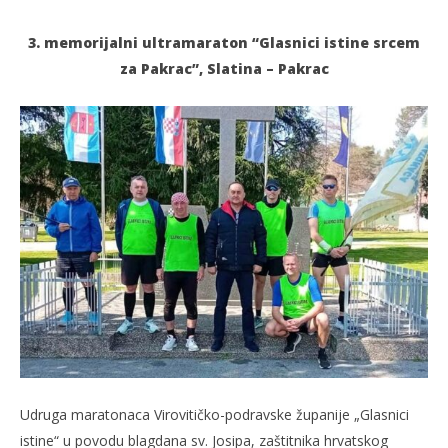
3. memorijalni ultramaraton “Glasnici istine srcem
za Pakrac”, Slatina – Pakrac
TRENUTNO OTVORENO
Glasnici istine srcem za Pakrac
Po
20.03.2024.
20.
slatina.net
s
Udruga maratonaca Virovitičko-podravske županije „Glasnici
istine“ u povodu blagdana sv. Josipa, zaštitnika hrvatskog