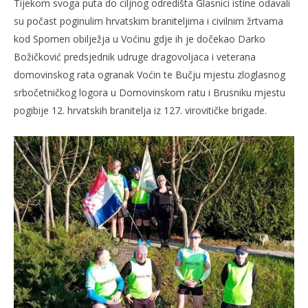
Tijekom svoga puta do ciljnog odredišta Glasnici istine odavali
su počast poginulim hrvatskim braniteljima i civilnim žrtvama
kod Spomen obilježja u Voćinu gdje ih je dočekao Darko
Božičković predsjednik udruge dragovoljaca i veterana
domovinskog rata ogranak Voćin te Bučju mjestu zloglasnog
srbočetničkog logora u Domovinskom ratu i Brusniku mjestu
pogibije 12. hrvatskih branitelja iz 127. virovitičke brigade.