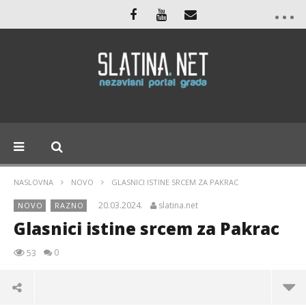
NASLOVNA
NOVO
GLASNICI ISTINE SRCEM ZA PAKRAC
20.03.2024.
slatina.net
NOVO
RAZNO
Glasnici istine srcem za Pakrac
0
53