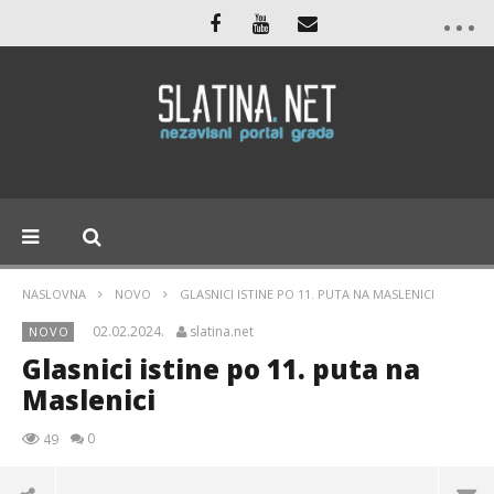
NASLOVNA
NOVO
GLASNICI ISTINE PO 11. PUTA NA MASLENICI
02.02.2024.
slatina.net
NOVO
Glasnici istine po 11. puta na
Maslenici
0
49