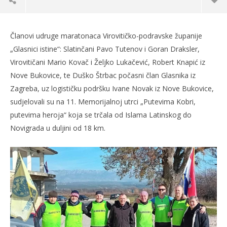
Članovi udruge maratonaca Virovitičko-podravske županije
„Glasnici istine“: Slatinčani Pavo Tutenov i Goran Draksler,
Virovitičani Mario Kovač i Željko Lukačević, Robert Knapić iz
Nove Bukovice, te Duško Štrbac počasni član Glasnika iz
Zagreba, uz logističku podršku Ivane Novak iz Nove Bukovice,
sudjelovali su na 11. Memorijalnoj utrci „Putevima Kobri,
putevima heroja“ koja se trčala od Islama Latinskog do
Novigrada u duljini od 18 km.
TRENUTNO OTVORENO
Glasnici istine po 11. puta na Maslenici
Po
02.02.2024.
02.
slatina.net
s