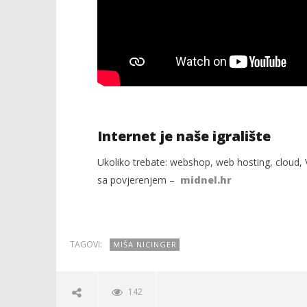
Internet je naše igralište
Ukoliko trebate: webshop, web hosting, cloud, V
sa povjerenjem –
midnel.hr
TAGOVI:
MIŠA NICINGER
142