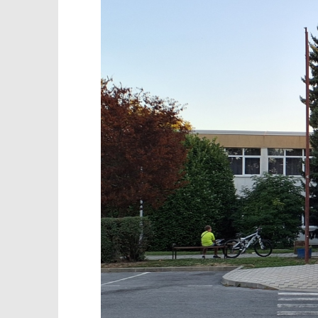
TRENUTNO OTVORENO
Foto dana: U iščekivanju škole
Popis po
10.08.2025.
10.08.2025.
slatina.net
slatina.ne