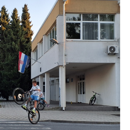
slova na području VPŽ
Ljeto donosi bezbrižnu igru, ali
i zdravstvene izazove
t
10.08.2025.
slatina.net