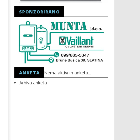
SPONZORIRANO
Astro Party
HEP: Bez struje
10.08.2025.
10.08.2025.
slatina.net
slatina.net
ANKETA
Nema aktivnih anketa...
Arhiva anketa