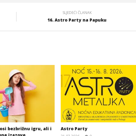
SLJEDEĆI ČLANAK
16. Astro Party na Papuku
si bezbrižnu igru, ali i
Astro Party
ene izazove