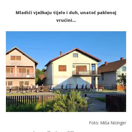
Mladići vježbaju tijelo i duh, unatoč paklenoj
vrućini…
TRENUTNO OTVORENO
Foto dana: Trčanjem do zdravlja
Po
21.07.2025.
21.
slatina.net
s
Foto: Miša Nicinger