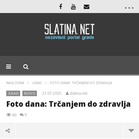
NASLOVNA
GRAD
FOTO DANA: TRČANJEM DO ZDRAVLJA
21.07.2025.
slatina.net
GRAD
NOVO
Foto dana: Trčanjem do zdravlja
0
60