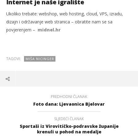
Internet je naše igralište
Ukoliko trebate: webshop, web hosting, cloud, VPS, izradu,
dizajn i održavanje web stranica – obratite nam se sa
povjerenjem –
midnel.hr
TAGOVI:
MIŠA NICINGER
PREDHODNI ČLANAK
Foto dana: Ljevaonica Bjelovar
SLJEDEĆI ČLANAK
Sportaši iz Virovitičko-podravske županije
krenuli u pohod na medalje