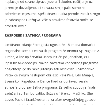
naplaćuje od strane Uprave Jezera. Također, roštiljanje uz
jezero je dozvoljeno, ali se vatra smije paliti samo na
određenim mjestima. Sječa drveća Parka prirode Papuk strogo
je zabranjena i kažnjiva. Više o pravilima festivala može se
pročitati ovdje.
RASPORED I SATNICA PROGRAMA
Limitirano izdanje Ferragosta ugostit će 15 imena domaće i
regionalne scene. Festivalski program će otvoriti Ajs Nigrutin &
Timbe, a line up četvrtka upotpunit će još Jonathan, z++ i
PipsChips&Videoclips. Nakon završetka koncertnog programa
posjetitelje će do ranih jutarnjih sati rasplesati Kozmodisko.
Petak će svojim nastupom obilježiti Peki Pele, Edo Maajka,
Svemirko i Repetitor, a Dance Hard će održavati veselu
atmosferu do završetka programa. Za veliko subotnje finale
zaduženi su Zembo Latifa, Gužva u 16-ercu, Mašinko, She
Loves Pablo i Krankšvester, a za after ovogodišnjeg gotovo