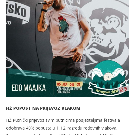
s
04.08.2021.
slatina.net
HŽ POPUST NA PRIJEVOZ VLAKOM
HŽ Putnički prijevoz svim putnicima posjetiteljima festivala
odobrava 40% popusta u 1. i 2. razredu redovnih vlakova.