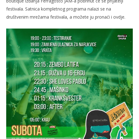
boutique izdanja Ferragosto JAM-a pobrinut će se prijatelji
festivala. Satnica kompletnog programa nalazi se na
društvenim mrežama festivala, a možete ju pronaći i ovdje.