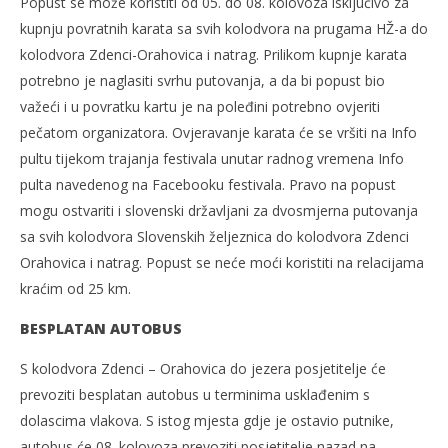
Popust se može koristiti od 05. do 08. kolovoza isključivo za
kupnju povratnih karata sa svih kolodvora na prugama HŽ-a do
kolodvora Zdenci-Orahovica i natrag. Prilikom kupnje karata
potrebno je naglasiti svrhu putovanja, a da bi popust bio
važeći i u povratku kartu je na poleđini potrebno ovjeriti
pečatom organizatora. Ovjeravanje karata će se vršiti na Info
pultu tijekom trajanja festivala unutar radnog vremena Info
pulta navedenog na Facebooku festivala. Pravo na popust
mogu ostvariti i slovenski državljani za dvosmjerna putovanja
sa svih kolodvora Slovenskih željeznica do kolodvora Zdenci
Orahovica i natrag. Popust se neće moći koristiti na relacijama
kraćim od 25 km.
BESPLATAN AUTOBUS
S kolodvora Zdenci – Orahovica do jezera posjetitelje će
prevoziti besplatan autobus u terminima usklađenim s
dolascima vlakova. S istog mjesta gdje je ostavio putnike,
autobus će 08. kolovoza prevoziti posjetitelje nazad na