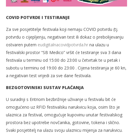
COVID POTVRDE I TESTIRANJE
Za sve posjetitelje festivala koji nemaju COVID potvrdu (tj.
potvrdu o cijepljenju, negativan test ili dokaz o prebolijevanju
ostvaren putem
eudigitalnacovidpotvrda.hr
na ulazu u
festivalski prostor “SB Medico” vršit će testiranje sva 3 dana
festivala u terminu od 15:00 do 23:00 u četvrtak te u petak i
subotu u terminu od 19:00 do 23:00 . Cijena testiranja je 60 kn,
a negativan test vrijedi za sve dane festivala.
BEZGOTOVINSKI SUSTAV PLAĆANJA
U suradnji s Entriom bezbrižnije uživanje u festivalu bit će
omogućeno uz RFID festivalsku narukvicu koja, osim što je
ulaznica za festival, omogućuje kupovinu unutar festivalskog
prostora bez upotrebe novčanika, gotovine, tokena i slično.
Svaki posjetitelj na ulazu svoju ulaznicu mijenja za narukvicu.