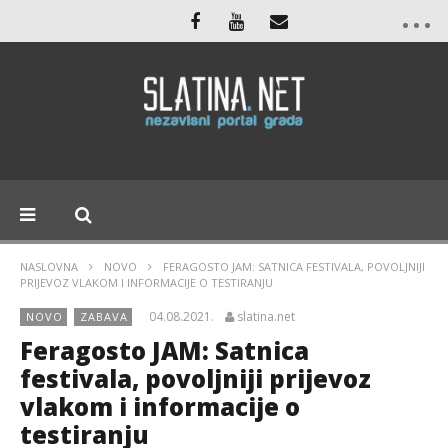
NASLOVNA
NOVO
FERAGOSTO JAM: SATNICA FESTIVALA, POVOLJNIJI
PRIJEVOZ VLAKOM I INFORMACIJE O TESTIRANJU
04.08.2021.
slatina.net
NOVO
ZABAVA
Feragosto JAM: Satnica
festivala, povoljniji prijevoz
vlakom i informacije o
testiranju