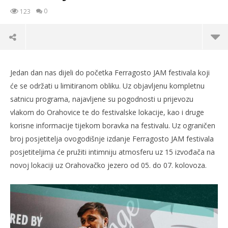
0
123
Jedan dan nas dijeli do početka Ferragosto JAM festivala koji
će se održati u limitiranom obliku. Uz objavljenu kompletnu
satnicu programa, najavljene su pogodnosti u prijevozu
vlakom do Orahovice te do festivalske lokacije, kao i druge
korisne informacije tijekom boravka na festivalu. Uz ograničen
broj posjetitelja ovogodišnje izdanje Ferragosto JAM festivala
posjetiteljima će pružiti intimniju atmosferu uz 15 izvođača na
novoj lokaciji uz Orahovačko jezero od 05. do 07. kolovoza.
TRENUTNO OTVORENO
Feragosto JAM: Satnica festivala, povoljniji
Po
prijevoz vlakom i informacije o testiranju
04.