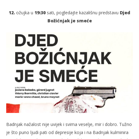
12.
ožujka u
19:30
sati, pogledajte kazališnu predstavu
Djed
Božićnjak je smeće
TRENUTNO OTVORENO
Djed Božićnjak je smeće
Po
12.03.2025.
12.
slatina.net
s
Badnjak nažalost nije uvijek i svima veselje, mir i dobro. Tužno
je što puno ljudi pati od depresije koja i na Badnjak kulminira