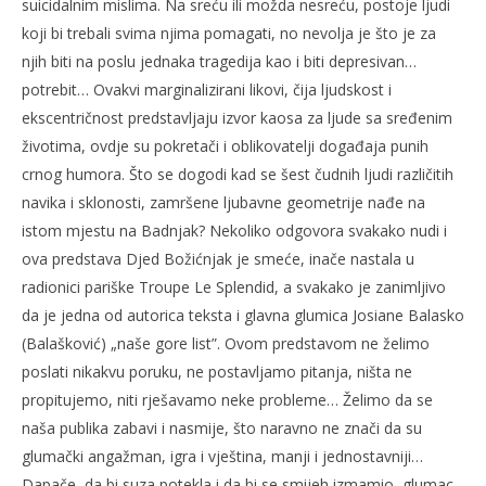
suicidalnim mislima. Na sreću ili možda nesreću, postoje ljudi
koji bi trebali svima njima pomagati, no nevolja je što je za
njih biti na poslu jednaka tragedija kao i biti depresivan…
potrebit… Ovakvi marginalizirani likovi, čija ljudskost i
ekscentričnost predstavljaju izvor kaosa za ljude sa sređenim
životima, ovdje su pokretači i oblikovatelji događaja punih
crnog humora. Što se dogodi kad se šest čudnih ljudi različitih
navika i sklonosti, zamršene ljubavne geometrije nađe na
istom mjestu na Badnjak? Nekoliko odgovora svakako nudi i
ova predstava Djed Božićnjak je smeće, inače nastala u
radionici pariške Troupe Le Splendid, a svakako je zanimljivo
da je jedna od autorica teksta i glavna glumica Josiane Balasko
(Balašković) „naše gore list”. Ovom predstavom ne želimo
poslati nikakvu poruku, ne postavljamo pitanja, ništa ne
propitujemo, niti rješavamo neke probleme… Želimo da se
naša publika zabavi i nasmije, što naravno ne znači da su
glumački angažman, igra i vještina, manji i jednostavniji…
Dapače, da bi suza potekla i da bi se smijeh izmamio, glumac