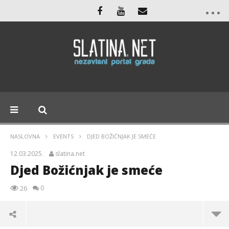
NASLOVNA
EVENTS
DJED BOŽIĆNJAK JE SMEĆE
12.03.2025.
slatina.net
Djed Božićnjak je smeće
0
26