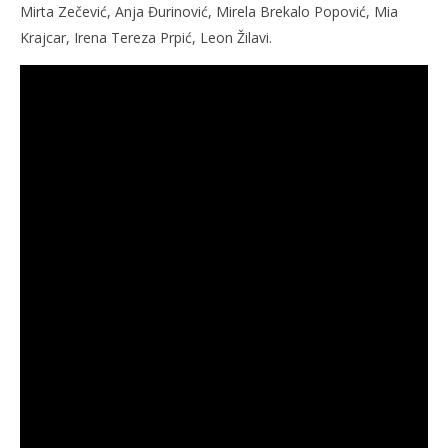
Mirta Zečević, Anja Đurinović, Mirela Brekalo Popović, Mia
Krajcar, Irena Tereza Prpić, Leon Žilavi.