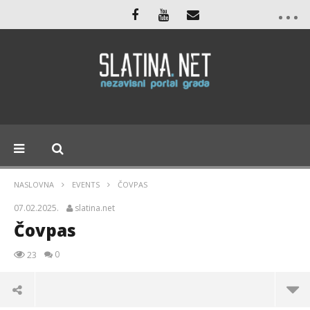
NASLOVNA
EVENTS
ČOVPAS
07.02.2025.
slatina.net
Čovpas
0
23