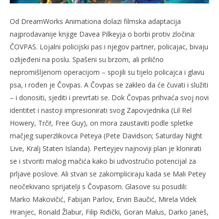
Od DreamWorks Animationa dolazi filmska adaptacija
najprodavanije knjige Davea Pilkeyja o borbi protiv zločina:
ČOVPAS. Lojalni policijski pas i njegov partner, policajac, bivaju
ozlijeđeni na poslu. Spašeni su brzom, ali prilično
nepromišljenom operacijom – spojili su tijelo policajca i glavu
psa, i rođen je Čovpas. A Čovpas se zakleo da će čuvati i služiti
– i donositi, sjediti i prevrtati se. Dok Čovpas prihvaća svoj novi
identitet i nastoji impresionirati svog Zapovjednika (Lil Rel
Howery, Trči!, Free Guy), on mora zaustaviti podle spletke
mačjeg superzlikovca Peteya (Pete Davidson; Saturday Night
Live, Kralj Staten Islanda). Perteyjev najnoviji plan je klonirati
se i stvoriti malog mačića kako bi udvostručio potencijal za
prljave poslove. Ali stvari se zakompliciraju kada se Mali Petey
neočekivano sprijatelji s Čovpasom. Glasove su posudili:
Marko Makovičić, Fabijan Parlov, Ervin Baučić, Mirela Videk
Hranjec, Ronald Žlabur, Filip Riđički, Goran Malus, Darko Janeš,