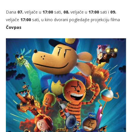
Dana
07.
veljače u
17:00
sati,
08.
veljače u
17:00
sati i
09.
veljače
17:00
sati, u kino dvorani pogledajte projekciju filma
Čovpas
TRENUTNO OTVORENO
Čovpas
Po
07.02.2025.
07.
slatina.net
s