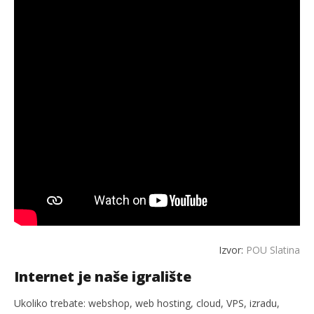
Izvor:
POU Slatina
Internet je naše igralište
Ukoliko trebate: webshop, web hosting, cloud, VPS, izradu,