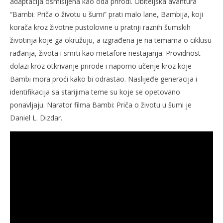
adaptacija osmišljena kao oda prirodi. Obiteljska avantura
“Bambi: Priča o životu u šumi” prati malo lane, Bambija, koji
korača kroz životne pustolovine u pratnji raznih šumskih
životinja koje ga okružuju, a izgrađena je na temama o ciklusu
rađanja, života i smrti kao metafore nestajanja. Providnost
dolazi kroz otkrivanje prirode i naporno učenje kroz koje
Bambi mora proći kako bi odrastao. Naslijeđe generacija i
identifikacija sa starijima teme su koje se opetovano
ponavljaju. Narator filma Bambi: Priča o životu u šumi je
Daniel L. Dizdar.