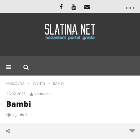
NASLOVNA
EVENTS
BAMBI
28.02.2025.
slatina.net
Bambi
0
18