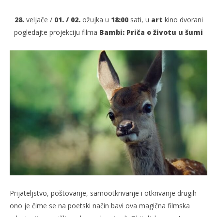
28.
veljače /
01. /
02.
ožujka u
18:00
sati, u
art
kino dvorani
pogledajte projekciju filma
Bambi: Priča o životu u šumi
TRENUTNO OTVORENO
Bambi
Po
28.02.2025.
28.
slatina.net
s
Prijateljstvo, poštovanje, samootkrivanje i otkrivanje drugih
ono je čime se na poetski način bavi ova magična filmska