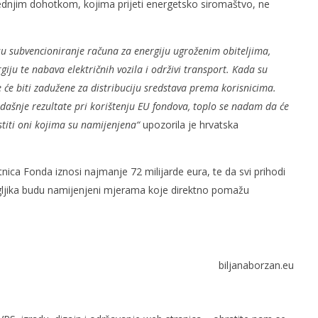
ednjim dohotkom, kojima prijeti energetsko siromaštvo, ne
 su subvencioniranje računa za energiju ugroženim obiteljima,
giju te nabava električnih vozila i održivi transport. Kada su
je će biti zadužene za distribuciju sredstava prema korisnicima.
adašnje rezultate pri korištenju EU fondova, toplo se nadam da će
istiti oni kojima su namijenjena“
upozorila je hrvatska
nica Fonda iznosi najmanje 72 milijarde eura, te da svi prihodi
ljika budu namijenjeni mjerama koje direktno pomažu
biljanaborzan.eu