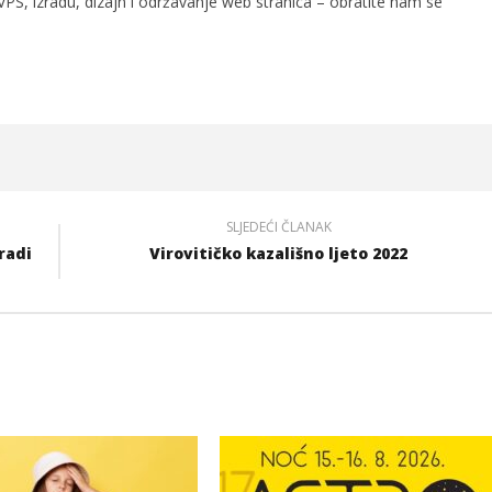
PS, izradu, dizajn i održavanje web stranica – obratite nam se
SLJEDEĆI ČLANAK
radi
Virovitičko kazališno ljeto 2022