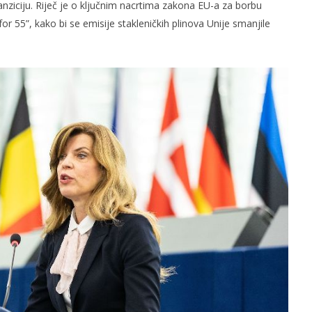
anziciju. Riječ je o ključnim nacrtima zakona EU-a za borbu
or 55”, kako bi se emisije stakleničkih plinova Unije smanjile
slova na području VPŽ
Ljeto donosi bezbrižnu igru, ali
i zdravstvene izazove
t
07.06.2022.
slatina.net