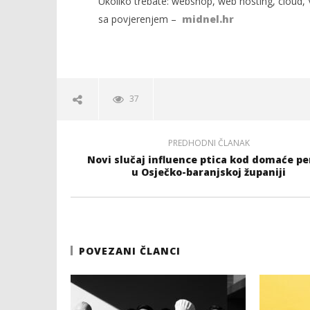
Ukoliko trebate: webshop, web hosting, cloud, V
sa povjerenjem –
midnel.hr
37
PREDHODNI ČLANAK
Novi slučaj influence ptica kod domaće pe
u Osječko-baranjskoj županiji
POVEZANI ČLANCI