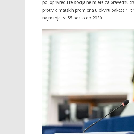
poljoprivredu te socijalne mjere za pravednu tr
protiv klimatskih promjena u okviru paketa “Fit f
najmanje za 55 posto do 2030.
TRENUTNO OTVORENO
EU mora osigurati da zelena
Popis po
revolucija ne pojede svoju
07.06.2022.
djecu
slatina.ne
07.06.2022.
slatina.net