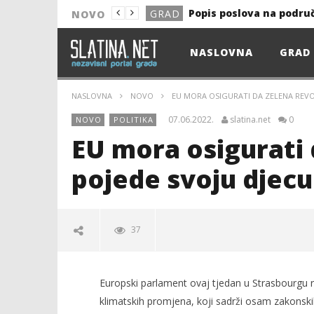
Popis poslova na podru
GRAD
NOVO
NOVO
NASLOVNA
GRAD
Astro Party
NOVO
HEP: Bez struje
GRAD
NASLOVNA
NOVO
EU MORA OSIGURATI DA ZELENA REVOL
NOVO
07.06.2022.
slatina.net
0
NOVO
POLITIKA
NOVO
EU mora osigurati 
KULTURA
pojede svoju djecu
13. akcija DDK u 2026.
GRAD
Prekid isporuke plina
GRAD
37
Od uboda insekata do 
NOVO
Popis poslova na podru
GRAD
Europski parlament ovaj tjedan u Strasbourgu r
klimatskih promjena, koji sadrži osam zakonskih 