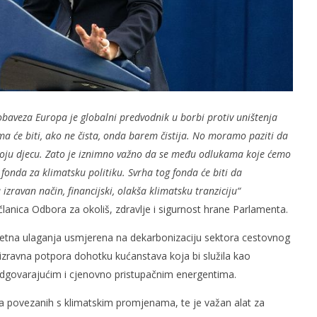
obaveza Europa je globalni predvodnik u borbi protiv uništenja
ma će biti, ako ne čista, onda barem čistija. No moramo paziti da
voju djecu. Zato je iznimno važno da se među odlukama koje ćemo
fonda za klimatsku politiku. Svrha tog fonda će biti da
ravan način, financijski, olakša klimatsku tranziciju“
lanica Odbora za okoliš, zdravlje i sigurnost hrane Parlamenta.
retna ulaganja usmjerena na dekarbonizaciju sektora cestovnog
izravna potpora dohotku kućanstava koja bi služila kao
dgovarajućim i cjenovno pristupačnim energentima.
va povezanih s klimatskim promjenama, te je važan alat za