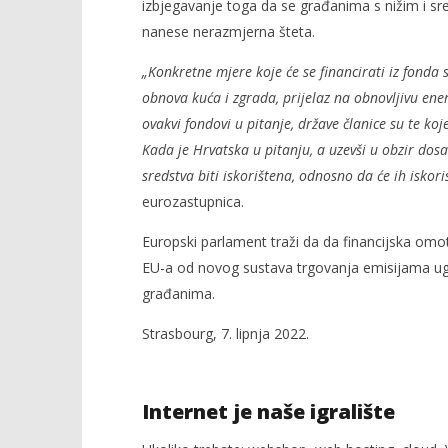
izbjegavanje toga da se građanima s nižim i sr
nanese nerazmjerna šteta.
„Konkretne mjere koje će se financirati iz fonda
obnova kuća i zgrada, prijelaz na obnovljivu ener
ovakvi fondovi u pitanje, države članice su te ko
Kada je Hrvatska u pitanju, a uzevši u obzir dos
sredstva biti iskorištena, odnosno da će ih iskor
eurozastupnica.
Europski parlament traži da da financijska omot
EU-a od novog sustava trgovanja emisijama ug
građanima.
Strasbourg, 7. lipnja 2022.
Internet je naše igralište