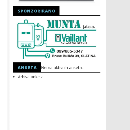
SPONZORIRANO
Astro Party
HEP: Bez struje
07.06.2022.
07.06.2022.
slatina.net
slatina.net
ANKETA
Nema aktivnih anketa...
Arhiva anketa