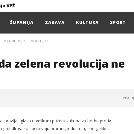
čju VPŽ
Ljeto donosi bezbrižnu igru, ali i zdravstvene izazove
ŽUPANIJA
ZABAVA
KULTURA
SPORT
UCIJA NE POJEDE SVOJU DJECU
Projekcija filma – SPIDER-MAN: Novo doba
Poduzetnička oluja: Priča o braći koja su u samo osam godina osvojila tržište
da zelena revolucija ne
4. Oluja Jazz Fest donosi dvije večeri vrhunskog jazza
VIŠE
sunčanice
čju VPŽ
aspravlja i glasa o velikom paketu zakona za borbu protiv
prijedloga koji pokrivaju promet, industriju, energetiku,