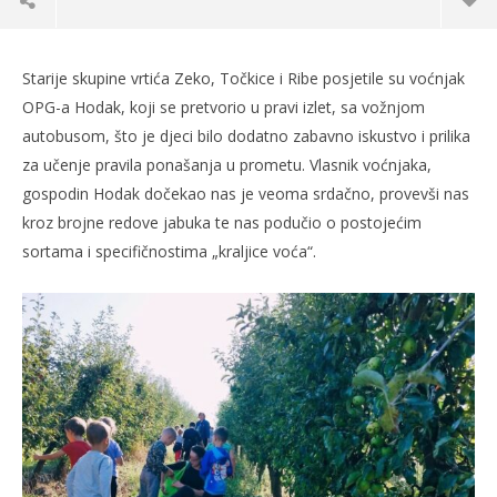
Starije skupine vrtića Zeko, Točkice i Ribe posjetile su voćnjak
OPG-a Hodak, koji se pretvorio u pravi izlet, sa vožnjom
autobusom, što je djeci bilo dodatno zabavno iskustvo i prilika
za učenje pravila ponašanja u prometu. Vlasnik voćnjaka,
gospodin Hodak dočekao nas je veoma srdačno, provevši nas
kroz brojne redove jabuka te nas podučio o postojećim
sortama i specifičnostima „kraljice voća“.
TRENUTNO OTVORENO
Po
Dječji vrtić “Zeko” – Izlet u voćnjak
17.
17.10.2023.
s
slatina.net