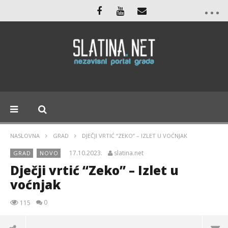
NASLOVNA
GRAD
DJEČJI VRTIĆ “ZEKO” – IZLET U VOĆNJAK
17.10.2023.
slatina.net
GRAD
NOVO
Dječji vrtić “Zeko” – Izlet u
voćnjak
0
115