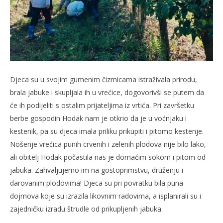
Djeca su u svojim gumenim čizmicama istraživala prirodu,
brala jabuke i skupljala ih u vrećice, dogovorivši se putem da
će ih podijeliti s ostalim prijateljima iz vrtića. Pri završetku
berbe gospodin Hodak nam je otkrio da je u voćnjaku i
kestenik, pa su djeca imala priliku prikupiti i pitomo kestenje.
Nošenje vrećica punih crvenih i zelenih plodova nije bilo lako,
ali obitelj Hodak počastila nas je domaćim sokom i pitom od
jabuka. Zahvaljujemo im na gostoprimstvu, druženju i
darovanim plodovima! Djeca su pri povratku bila puna
dojmova koje su izrazila likovnim radovima, a isplanirali su i
zajedničku izradu štrudle od prikupljenih jabuka.