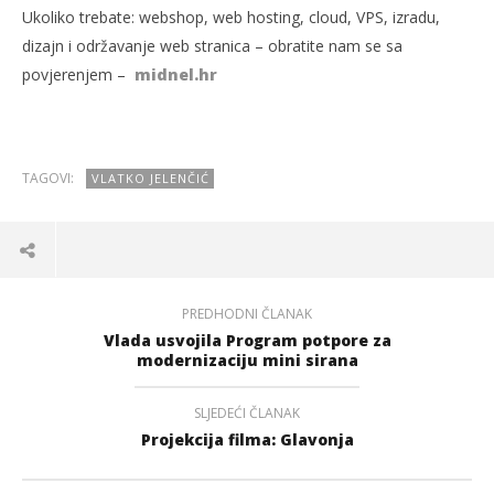
Ukoliko trebate: webshop, web hosting, cloud, VPS, izradu,
dizajn i održavanje web stranica – obratite nam se sa
povjerenjem –
midnel.hr
TAGOVI:
VLATKO JELENČIĆ
PREDHODNI ČLANAK
Vlada usvojila Program potpore za
modernizaciju mini sirana
SLJEDEĆI ČLANAK
Projekcija filma: Glavonja