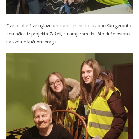
Ove osobe žive uglavnom same, trenutno uz podršku geronto-
domaćica iz projekta Zaželi, s namjerom da i što duže ostanu
na svome kućnom pragu.