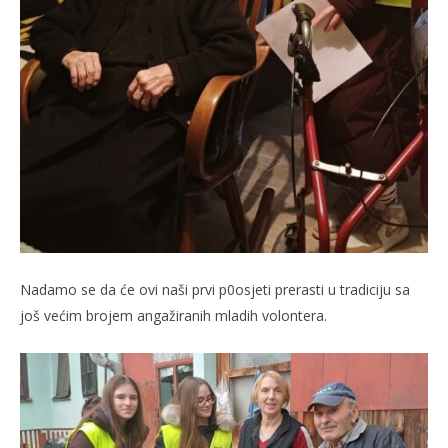
Nadamo se da će ovi naši prvi p0osjeti prerasti u tradiciju sa
još većim brojem angažiranih mladih volontera.