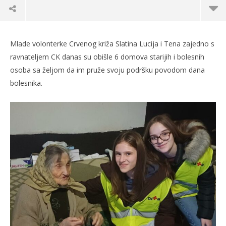
Mlade volonterke Crvenog križa Slatina Lucija i Tena zajedno s
ravnateljem CK danas su obišle 6 domova starijih i bolesnih
osoba sa željom da im pruže svoju podršku povodom dana
bolesnika.
TRENUTNO OTVORENO
Crveni križ Slatina obilježio Svjetski dan
Po
bolesnika
12.
s
12.02.2026.
slatina.net