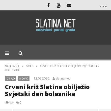
NASLOVNA
GRAD
CRVENI KRIŽ SLATINA OBILJEŽIO SVJETSKI DAN
BOLESNIKA
12.02.2026.
slatina.net
GRAD
NOVO
Crveni križ Slatina obilježio
Svjetski dan bolesnika
0
72