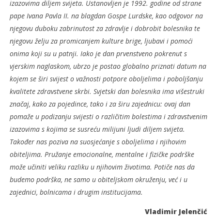
izazovima diljem svijeta.
Ustanovljen je 1992. godine od strane
pape Ivana Pavla II. na blagdan Gospe Lurdske, kao odgovor na
njegovu duboku zabrinutost za zdravlje i dobrobit bolesnika te
njegovu želju za promicanjem kulture brige, ljubavi i pomoći
onima koji su u patnji. Iako je dan prvenstveno pokrenut s
vjerskim naglaskom, ubrzo je postao globalno priznati datum na
kojem se širi svijest o važnosti potpore oboljelima i poboljšanju
kvalitete zdravstvene skrbi. Svjetski dan bolesnika ima višestruki
značaj, kako za pojedince, tako i za širu zajednicu: ovaj dan
pomaže u podizanju svijesti o različitim bolestima i zdravstvenim
izazovima s kojima se susreću milijuni ljudi diljem svijeta.
Također nas poziva na suosjećanje s oboljelima i njihovim
obiteljima. Pružanje emocionalne, mentalne i fizičke podrške
može učiniti veliku razliku u njihovim životima. Potiče nas da
budemo podrška, ne samo u obiteljskom okruženju, već i u
zajednici, bolnicama i drugim institucijama.
Vladimir Jelenčić