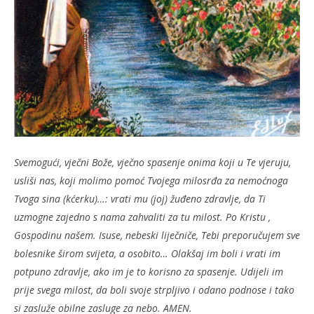
Svemogući, vječni Bože, vječno spasenje onima koji u Te vjeruju,
usliši nas, koji molimo pomoć Tvojega milosrđa za nemoćnoga
Tvoga sina (kćerku)…: vrati mu (joj) žuđeno zdravlje, da Ti
uzmogne zajedno s nama zahvaliti za tu milost. Po Kristu ,
Gospodinu našem. Isuse, nebeski liječniče, Tebi preporučujem sve
bolesnike širom svijeta, a osobito… Olakšaj im boli i vrati im
potpuno zdravlje, ako im je to korisno za spasenje. Udijeli im
prije svega milost, da boli svoje strpljivo i odano podnose i tako
si zasluže obilne zasluge za nebo. AMEN.