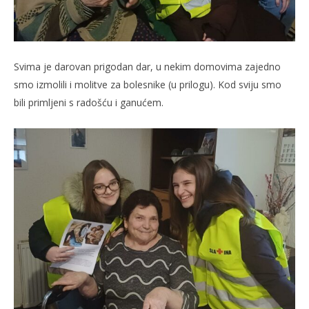
Svima je darovan prigodan dar, u nekim domovima zajedno
smo izmolili i molitve za bolesnike (u prilogu). Kod sviju smo
bili primljeni s radošću i ganućem.