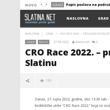
Popis poslova na podru
GRAD
NOVO
NOVO
NASLOVNA
GRAD
Astro Party
NOVO
HEP: Bez struje
GRAD
NASLOVNA
GRAD
CRO RACE 2022. – PROLAZAK BICIKLIS
NOVO
27.09.2022.
slatina.net
0
GRAD
NOVO
NOVO
CRO Race 2022. – pr
KULTURA
Slatinu
13. akcija DDK u 2026.
GRAD
Prekid isporuke plina
GRAD
150
Od uboda insekata do 
NOVO
Popis poslova na podru
GRAD
Danas, 27. rujna 2022. godine, oko 13:30 sati – S
biciklističke utrke “CRO Race 2022.” koja se vo