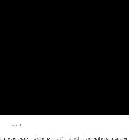
* * *
b prezentacije – pišite na
info@midnel.hr
i zatražite ponudu, jer