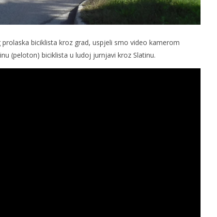
g prolaska biciklista kroz grad, uspjeli smo video kamerom
inu (peloton) biciklista u ludoj jurnjavi kroz Slatinu.