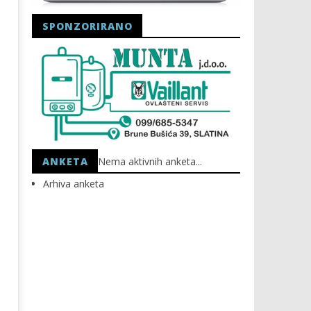
SPONZORIRANO
Astro Party
HEP: Bez struje
27.09.2022.
27.09.2022.
slatina.net
slatina.net
ANKETA
Nema aktivnih anketa...
Arhiva anketa