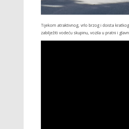
Tijekom atraktivnog, vrlo brzog i doista kratko
zabilježiti vodeću skupinu, vozila u pratni i glavn