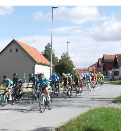
slova na području VPŽ
Ljeto donosi bezbrižnu igru, ali
i zdravstvene izazove
t
27.09.2022.
slatina.net