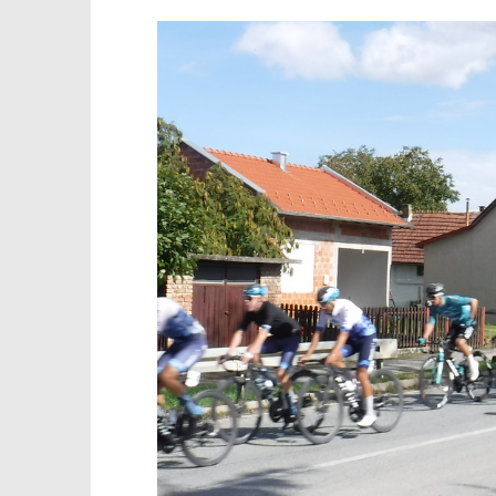
TRENUTNO OTVORENO
CRO Race 2022. – prolazak
Popis po
biciklista kroz Slatinu
27.09.2022.
slatina.ne
27.09.2022.
slatina.net