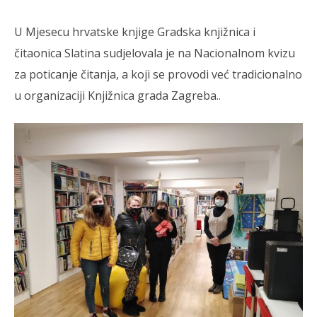
U Mjesecu hrvatske knjige Gradska knjižnica i
čitaonica Slatina sudjelovala je na Nacionalnom kvizu
za poticanje čitanja, a koji se provodi već tradicionalno
u organizaciji Knjižnica grada Zagreba.
.
TRENUTNO OTVORENO
Po
Čitanje se nagrađuje!
22.
22.12.2020.
s
slatina.net