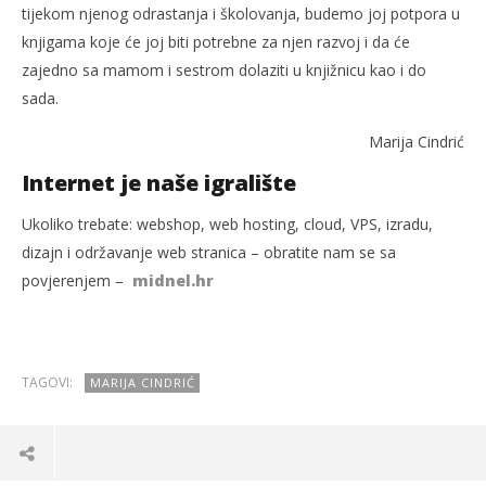
tijekom njenog odrastanja i školovanja, budemo joj potpora u
knjigama koje će joj biti potrebne za njen razvoj i da će
zajedno sa mamom i sestrom dolaziti u knjižnicu kao i do
sada.
Marija Cindrić
Internet je naše igralište
Ukoliko trebate: webshop, web hosting, cloud, VPS, izradu,
dizajn i održavanje web stranica – obratite nam se sa
povjerenjem –
midnel.hr
TAGOVI:
MARIJA CINDRIĆ