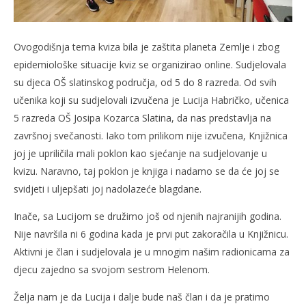
Ovogodišnja tema kviza bila je zaštita planeta Zemlje i zbog
epidemiološke situacije kviz se organizirao online. Sudjelovala
su djeca OŠ slatinskog područja, od 5 do 8 razreda. Od svih
učenika koji su sudjelovali izvučena je Lucija Habričko, učenica
5 razreda OŠ Josipa Kozarca Slatina, da nas predstavlja na
završnoj svečanosti. Iako tom prilikom nije izvučena, Knjižnica
joj je upriličila mali poklon kao sjećanje na sudjelovanje u
kvizu. Naravno, taj poklon je knjiga i nadamo se da će joj se
svidjeti i uljepšati joj nadolazeće blagdane.
Inače, sa Lucijom se družimo još od njenih najranijih godina.
Nije navršila ni 6 godina kada je prvi put zakoračila u Knjižnicu.
Aktivni je član i sudjelovala je u mnogim našim radionicama za
djecu zajedno sa svojom sestrom Helenom.
Želja nam je da Lucija i dalje bude naš član i da je pratimo