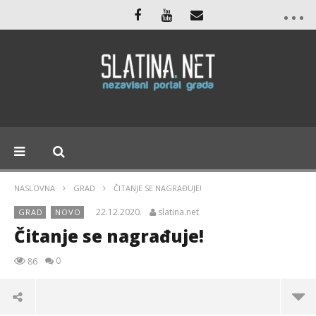
NASLOVNA
GRAD
ČITANJE SE NAGRAĐUJE!
22.12.2020.
slatina.net
GRAD
NOVO
Čitanje se nagrađuje!
0
86