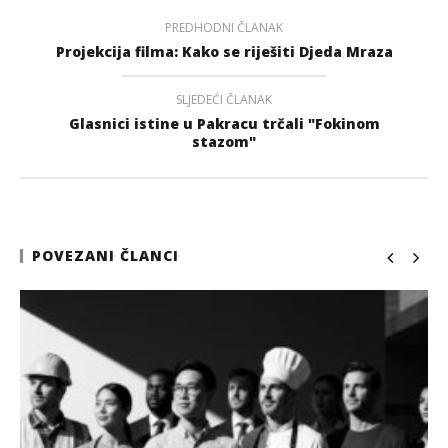
PREDHODNI ČLANAK
Projekcija filma: Kako se riješiti Djeda Mraza
SLJEDEĆI ČLANAK
Glasnici istine u Pakracu trčali "Fokinom
stazom"
POVEZANI ČLANCI