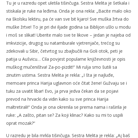
Tu je u razredu opet uletila tišinčuga. Sestra Melita je šetkala i
stiskala je ruke na leđima. Onda je ona rekla: „Bacite malo oko
na školsku lektiru, pa će van sve bit kjaro! Sve muška žrtva do
muške žrtve! To je pri dvi iljade godina sa Biblijon ušlo u modu
i moš se slikat! Uberite malo sve te likove – jedan je najeba od
imkvizicije, drugog su natamburale vjetrenjače, trećog su
zdekovali u Sibir, četvrtog su zbajbučili na Goli otok, peti je
patija u Aušvicu… Cila povjest popularne književnosti je opis
muškog mučeništva! Za-po-pizdit!“ Mi rulja smo šutili sa
zinutim ustima. Sestra Melita je rekla: „I šta je najluđe,
memoare princa Harija uglavnon oće čitat žene! Gužvaju se i
tuku za uvatit libar! Evo, ja prva jedva čekan da se pojavi
prevod na hrvacki da vidin kako su sve princa Harija
maltretirali!“ Onda je ona okrenila se prema nama i raširila je
ruke: „A zašto, pitan se? Za koji klinac? Kako su mi to uspili
oprat mozak?“
U razredu je bila mrkla tišinčuga. Sestra Melita je rekla: „Aj baš