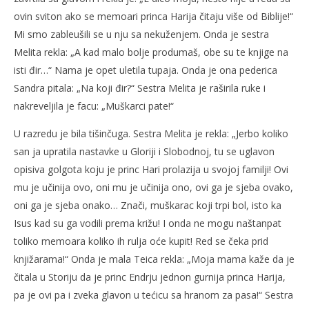
ovin sviton ako se memoari princa Harija čitaju više od Biblije!“
Mi smo zableušili se u nju sa nekuženjem. Onda je sestra
Melita rekla: „A kad malo bolje produmaš, obe su te knjige na
isti đir…“ Nama je opet uletila tupaja. Onda je ona pederica
Sandra pitala: „Na koji đir?“ Sestra Melita je raširila ruke i
nakreveljila je facu: „Muškarci pate!“
U razredu je bila tišinčuga. Sestra Melita je rekla: „Jerbo koliko
san ja upratila nastavke u Gloriji i Slobodnoj, tu se uglavon
opisiva golgota koju je princ Hari prolazija u svojoj familji! Ovi
mu je učinija ovo, oni mu je učinija ono, ovi ga je sjeba ovako,
oni ga je sjeba onako… Znači, muškarac koji trpi bol, isto ka
Isus kad su ga vodili prema križu! I onda ne mogu naštanpat
toliko memoara koliko ih rulja oće kupit! Red se čeka prid
knjižarama!“ Onda je mala Teica rekla: „Moja mama kaže da je
čitala u Storiju da je princ Endrju jednon gurnija princa Harija,
pa je ovi pa i zveka glavon u tećicu sa hranom za pasa!“ Sestra