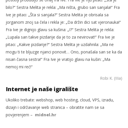
bilo?“ Sestra Melita je rekla: „Ma ništa, grubo san sanjala!“ Fra
Ive je pitao: „Šta si sanjala?“ Sestra Melita je obrisala sa
jorganom znoj sa čela i rekla je: „Da držin dici sat vjeronauka!“
Fra Ive je dignijo glavu sa kušina: „I?“ Sestra Melita je rekla:
„Lupala san takve pizdarije da je to za nevirovat!“ Fra Ive je
pitao: „Kakve pizdarije?“ Sestra Melita je uzdahnila: „Ma ne
mogu ti te bljuzge njanci ponovit… Ono, ponašala san se ka da
nisan časna sestra!“ Fra Ive je vratijo glavu na kušin: „Ma
nemoj mi reć!“
Robi K. (IIIa)
Internet je naše igralište
Ukoliko trebate: webshop, web hosting, cloud, VPS, izradu,
dizajn i održavanje web stranica – obratite nam se sa
povjerenjem –
midnel.hr