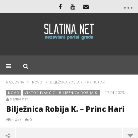
NASLOVNA
NOVO
BILJEŽNICA ROBIJA K. – PRINC HARI
17.01.2023.
NOVO
VIKTOR IVANČIĆ - BILJEŽNICA ROBIJA K.
slatina.net
Bilježnica Robija K. – Princ Hari
0
1.41K