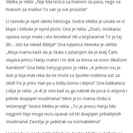
Melita je rekla: „Nije bila tećica sa hranom za pasa, nego sa
hranom za mašku! To san ja sve proučila!“
U razredu je opet uletila tišinčuga. Sestra Melita je ustala se iz
klupe i šetkala je isprid ploče. Ona je rekla: „Znači, muškarac
opisiva svoje muke i eto beselera! Hit u knjižarama! To je taj
đir… Isto ka nekad Biblija!“ Ona tuljanica Niveska je uletila:
„Moja mama kaže da je čitala u Jutarnjem da je kralj Čarls
olajava princu Hariju mater! I to dok se kresa sa onon đikačom
Kamilom!“ Ona Nela Svinjogojstvo je rekla: „A jednon mu je
dok je bija mali reka da ne može sa šporkin noktima sist za
obid! Pa je princ Hari pa u tešku komu i depru!“ Ona balibanica
Lidija je rekla: „A di je ono kad su ga natirali da puca iz avijona i
pribeki dvajsipet muslimana? Meni je to mama čitala iz
Večernjeg!“ Sestra Melita je rekla: „To je princu Hariju bilo
najgore! Nije moga noću spavat od tih dvajsipet pribekljenih
muslimana! Završija je jadničak na normabelima!“