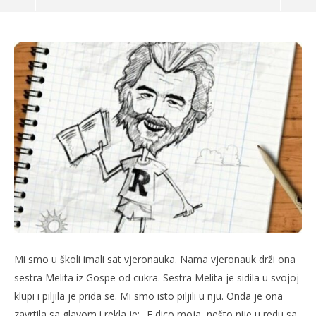
TRENUTNO OTVORENO
Bilježnica Robija K. – Princ Hari
Po
17.01.2023.
17.
Mi smo u školi imali sat vjeronauka. Nama vjeronauk drži ona
slatina.net
s
sestra Melita iz Gospe od cukra. Sestra Melita je sidila u svojoj
klupi i piljila je prida se. Mi smo isto piljili u nju. Onda je ona
zavrtila sa glavom i rekla je: „E dico moja, nešto nije u redu sa