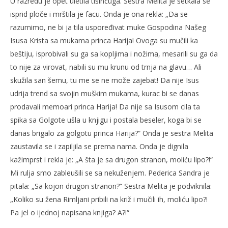
U razredu je opet uletila tišinčuga. Sestra Melita je šetkala se
isprid ploče i mrštila je facu. Onda je ona rekla: „Da se
razumimo, ne bi ja tila uspoređivat muke Gospodina Našeg
Isusa Krista sa mukama princa Harija! Ovoga su mučili ka
beštiju, isprobivali su ga sa kopljima i nožima, mesarili su ga da
to nije za virovat, nabili su mu krunu od trnja na glavu… Ali
skužila san šemu, tu me se ne može zajebat! Da nije Isus
udrija trend sa svojin muškim mukama, kurac bi se danas
prodavali memoari princa Harija! Da nije sa Isusom cila ta
spika sa Golgote ušla u knjigu i postala beseler, koga bi se
danas brigalo za golgotu princa Harija?“ Onda je sestra Melita
zaustavila se i zapiljila se prema nama. Onda je dignila
kažimprst i rekla je: „A šta je sa drugon stranon, moliću lipo?!“
Mi rulja smo zableušili se sa nekuženjem. Pederica Sandra je
pitala: „Sa kojon drugon stranon?“ Sestra Melita je podviknila:
„Koliko su žena Rimljani pribili na križ i mučili ih, moliću lipo?!
Pa jel o ijednoj napisana knjiga? A?!“