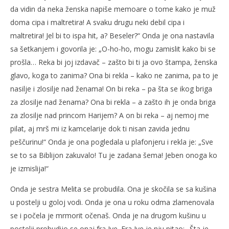
da vidin da neka ženska napiše memoare o tome kako je muž
doma cipa i maltretira! A svaku drugu neki debil cipa i
maltretira! Jel bi to ispa hit, a? Beseler?“ Onda je ona nastavila
sa šetkanjem i govorila je: „O-ho-ho, mogu zamislit kako bi se
prošla… Reka bi joj izdavač – zašto bi ti ja ovo štampa, ženska
glavo, koga to zanima? Ona bi rekla – kako ne zanima, pa to je
nasilje i zlosilje nad ženama! On bi reka – pa šta se ikog briga
za zlosilje nad ženama? Ona bi rekla – a zašto ih je onda briga
za zlosilje nad princom Harijem? A on bi reka – aj nemoj me
pilat, aj mrš mi iz kamcelarije dok ti nisan zavida jednu
peščurinu!“ Onda je ona pogledala u plafonjeru i rekla je: „Sve
se to sa Biblijon zakuvalo! Tu je zadana šema! Jeben onoga ko
je izmislija!“
Onda je sestra Melita se probudila. Ona je skočila se sa kušina
u postelji u goloj vodi. Onda je ona u roku odma zlamenovala
se i počela je mrmorit očenaš. Onda je na drugom kušinu u
postelji probudijo se onaj fra Ive. Fra Ive je nju pitao: „Šta je