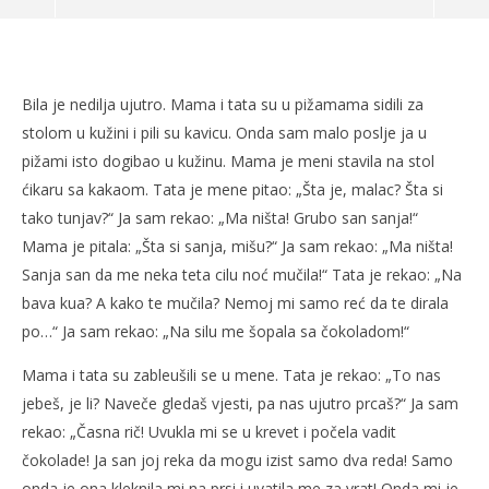
Kraš je naš!
13.12.2016.
slatina.net
Bila je nedilja ujutro. Mama i tata su u pižamama sidili za
stolom u kužini i pili su kavicu. Onda sam malo poslje ja u
pižami isto dogibao u kužinu. Mama je meni stavila na stol
ćikaru sa kakaom. Tata je mene pitao: „Šta je, malac? Šta si
tako tunjav?“ Ja sam rekao: „Ma ništa! Grubo san sanja!“
Mama je pitala: „Šta si sanja, mišu?“ Ja sam rekao: „Ma ništa!
Sanja san da me neka teta cilu noć mučila!“ Tata je rekao: „Na
bava kua? A kako te mučila? Nemoj mi samo reć da te dirala
po…“ Ja sam rekao: „Na silu me šopala sa čokoladom!“
Po
Mama i tata su zableušili se u mene. Tata je rekao: „To nas
13.
jebeš, je li? Naveče gledaš vjesti, pa nas ujutro prcaš?“ Ja sam
s
rekao: „Časna rič! Uvukla mi se u krevet i počela vadit
čokolade! Ja san joj reka da mogu izist samo dva reda! Samo
onda je ona kleknila mi na prsi i uvatila me za vrat! Onda mi je