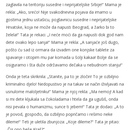
zaglavila na teritoriju susedne i neprijateljske Srbije!“ Mama je
rekla: „Ako, srećo! Nije svakodnevna pojava da imamo u
gostima jednu ustašicu, poglavnicu susedne i neprijateljske
Hrvatske, koja ne može da napusti Beograd, a žarko bi to
želela!“ Tata je rekao: „I neće moći da ga napusti dok god nam
dete ovako lepo sanja!“ Mama je rekla: „A sanjaće još dugo,
pošto ću sad iz ormara da izvadim one konjske tablete za
spavanje i otopim mu par komada u šolji kakaa! Bolje da se
osiguramo i šta duže održavamo dečaka u nebudnom stanju!“
Onda je teta skriknila: „Stanite, pa to je zločin! To je ozbiljno
kriminalno djelo! Nedopustivo je na takav se način iživljavati na
usnulome maloljetniku!“ Mama je njoj rekla: „Ma nemoj! A kad
si mi dete kljukala sa čokoladama i htela da ga ugušiš, onda
nisi pevala o humanizmu, sunce ti jebem!“ Tata je dodao: „A to
je povod, gospođo, da ozbiljno popričamo i rešimo neke
dileme!“ Teti je uletila zbunjoza: „Koje dileme?“ Tata je pitao:
„Čiji ono beše Kraš?“