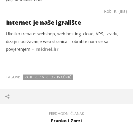
Robi K. (IIIa)
Internet je naše igralište
Ukoliko trebate: webshop, web hosting, cloud, VPS, izradu,
dizajn i održavanje web stranica – obratite nam se sa
povjerenjem –
midnel.hr
TAGOVI:
ROBI K. / VIKTOR IVAČNIĆ
PREDHODNI ČLANAK
Franko i Zorzi