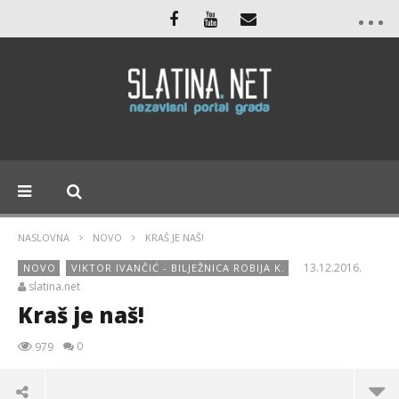
NASLOVNA
NOVO
KRAŠ JE NAŠ!
13.12.2016.
NOVO
VIKTOR IVANČIĆ - BILJEŽNICA ROBIJA K.
slatina.net
Kraš je naš!
0
979