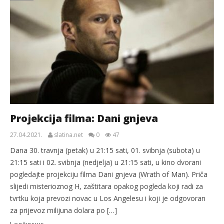
Projekcija filma: Dani gnjeva
27.04.2021.
slatina.net
0
47
Dana 30. travnja (petak) u 21:15 sati, 01. svibnja (subota) u
21:15 sati i 02. svibnja (nedjelja) u 21:15 sati, u kino dvorani
pogledajte projekciju filma Dani gnjeva (Wrath of Man). Priča
slijedi misterioznog H, zaštitara opakog pogleda koji radi za
tvrtku koja prevozi novac u Los Angelesu i koji je odgovoran
za prijevoz milijuna dolara po […]