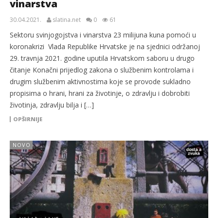
vinarstva
30.04.2021.
slatina.net
0
61
Sektoru svinjogojstva i vinarstva 23 milijuna kuna pomoći u
koronakrizi Vlada Republike Hrvatske je na sjednici održanoj
29. travnja 2021. godine uputila Hrvatskom saboru u drugo
čitanje Konačni prijedlog zakona o službenim kontrolama i
drugim službenim aktivnostima koje se provode sukladno
propisima o hrani, hrani za životinje, o zdravlju i dobrobiti
životinja, zdravlju bilja i […]
OPŠIRNIJE
NOVO