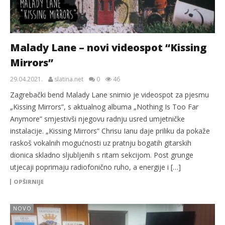
Malady Lane – novi videospot “Kissing
Mirrors”
29.04.2021.
slatina.net
0
46
Zagrebački bend Malady Lane snimio je videospot za pjesmu
„Kissing Mirrors”, s aktualnog albuma „Nothing Is Too Far
Anymore” smjestivši njegovu radnju usred umjetničke
instalacije. „Kissing Mirrors” Chrisu Ianu daje priliku da pokaže
raskoš vokalnih mogućnosti uz pratnju bogatih gitarskih
dionica skladno sljubljenih s ritam sekcijom. Post grunge
utjecaji poprimaju radiofonično ruho, a energije i […]
OPŠIRNIJE
NOVO