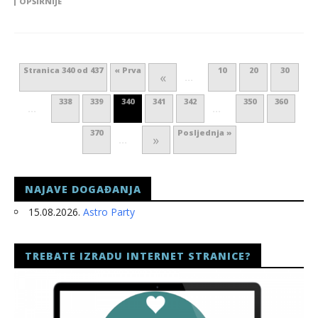
OPŠIRNIJE
Stranica 340 od 437
« Prva
10
20
30
«
...
338
339
340
341
342
350
360
...
...
370
Posljednja »
»
...
NAJAVE DOGAĐANJA
15.08.2026.
Astro Party
TREBATE IZRADU INTERNET STRANICE?