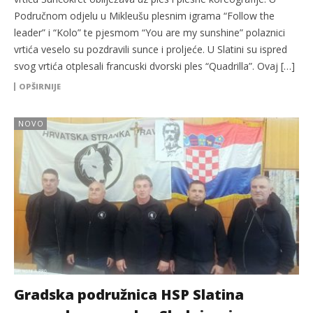
Područnom odjelu u Mikleušu plesnim igrama “Follow the
leader” i “Kolo” te pjesmom “You are my sunshine” polaznici
vrtića veselo su pozdravili sunce i proljeće. U Slatini su ispred
svog vrtića otplesali francuski dvorski ples “Quadrilla”. Ovaj […]
OPŠIRNIJE
NOVO
Gradska podružnica HSP Slatina