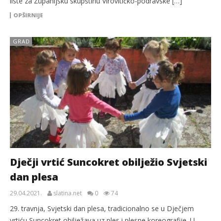
liste za Županijsku skupštinu Virovitičko-podravske […]
OPŠIRNIJE
GRAD
Dječji vrtić Suncokret obilježio Svjetski
dan plesa
29.04.2021.
slatina.net
0
74
29. travnja, Svjetski dan plesa, tradicionalno se u Dječjem
vrtiću Suncokret obilježava uz ples i plesne koreografije. U