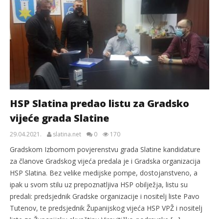
HSP Slatina predao listu za Gradsko
vijeće grada Slatine
29.04.2021.
slatina.net
0
170
Gradskom Izbornom povjerenstvu grada Slatine kandidature
za članove Gradskog vijeća predala je i Gradska organizacija
HSP Slatina. Bez velike medijske pompe, dostojanstveno, a
ipak u svom stilu uz prepoznatljiva HSP obilježja, listu su
predali: predsjednik Gradske organizacije i nositelj liste Pavo
Tutenov, te predsjednik Županijskog vijeća HSP VPŽ i nositelj