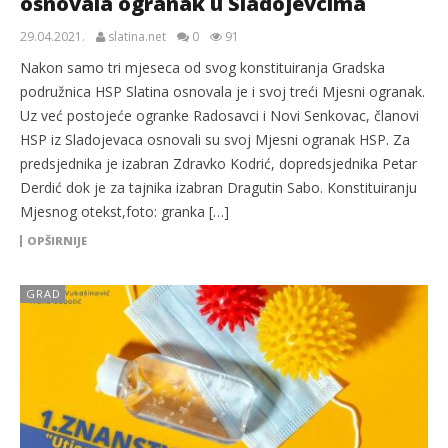
osnovala ogranak u Sladojevcima
29.04.2021.
slatina.net
0
91
Nakon samo tri mjeseca od svog konstituiranja Gradska
podružnica HSP Slatina osnovala je i svoj treći Mjesni ogranak.
Uz već postojeće ogranke Radosavci i Novi Senkovac, članovi
HSP iz Sladojevaca osnovali su svoj Mjesni ogranak HSP. Za
predsjednika je izabran Zdravko Kodrić, dopredsjednika Petar
Derdić dok je za tajnika izabran Dragutin Sabo. Konstituiranju
Mjesnog otekst,foto: granka […]
OPŠIRNIJE
GRAD