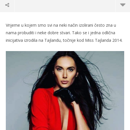
Vrijeme u kojem smo svi na neki način izolirani često zna u
nama probuditi i neke dobre stvari. Tako se i jedna odlična
inicijativa izrodila na Tajlandu, točnije kod Miss Tajlanda 2014.
TRENUTNO OTVORENO
Pogledajte video kako je Hrvatica oduševila
Po
svijet!
21.
s
21.04.2020.
slatina.net