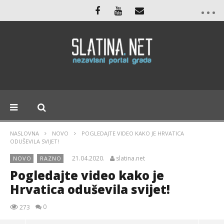
NASLOVNA
NOVO
POGLEDAJTE VIDEO KAKO JE HRVATICA
ODUŠEVILA SVIJET!
21.04.2020.
slatina.net
NOVO
RAZNO
Pogledajte video kako je
Hrvatica oduševila svijet!
0
273