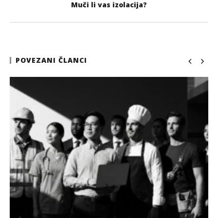
Muči li vas izolacija?
POVEZANI ČLANCI