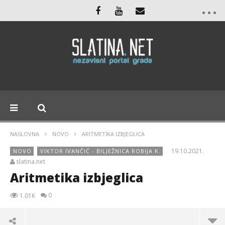
NASLOVNA
NOVO
ARITMETIKA IZBJEGLICA
19.10.2021.
NOVO
VIKTOR IVANČIĆ - BILJEŽNICA ROBIJA K.
slatina.net
Aritmetika izbjeglica
0
1.01K