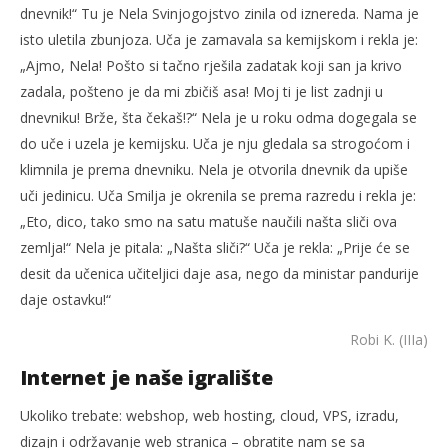
dnevnik!“ Tu je Nela Svinjogojstvo zinila od iznereda. Nama je
isto uletila zbunjoza. Uča je zamavala sa kemijskom i rekla je:
„Ajmo, Nela! Pošto si tačno rješila zadatak koji san ja krivo
zadala, pošteno je da mi zbičiš asa! Moj ti je list zadnji u
dnevniku! Brže, šta čekaš!?“ Nela je u roku odma dogegala se
do uče i uzela je kemijsku. Uča je nju gledala sa strogoćom i
klimnila je prema dnevniku. Nela je otvorila dnevnik da upiše
uči jedinicu. Uča Smilja je okrenila se prema razredu i rekla je:
„Eto, dico, tako smo na satu matuše naučili našta sliči ova
zemlja!“ Nela je pitala: „Našta sliči?“ Uča je rekla: „Prije će se
desit da učenica učiteljici daje asa, nego da ministar pandurije
daje ostavku!“
Robi K. (IIIa)
Internet je naše igralište
Ukoliko trebate: webshop, web hosting, cloud, VPS, izradu,
dizajn i održavanje web stranica – obratite nam se sa