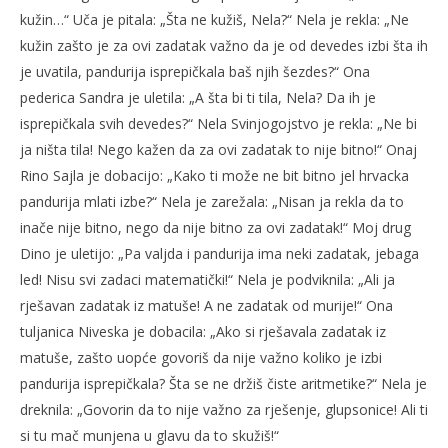
kužin…“ Uča je pitala: „Šta ne kužiš, Nela?“ Nela je rekla: „Ne
kužin zašto je za ovi zadatak važno da je od devedes izbi šta ih
je uvatila, pandurija isprepičkala baš njih šezdes?“ Ona
pederica Sandra je uletila: „A šta bi ti tila, Nela? Da ih je
isprepičkala svih devedes?“ Nela Svinjogojstvo je rekla: „Ne bi
ja ništa tila! Nego kažen da za ovi zadatak to nije bitno!“ Onaj
Rino Sajla je dobacijo: „Kako ti može ne bit bitno jel hrvacka
pandurija mlati izbe?“ Nela je zarežala: „Nisan ja rekla da to
inače nije bitno, nego da nije bitno za ovi zadatak!“ Moj drug
Dino je uletijo: „Pa valjda i pandurija ima neki zadatak, jebaga
led! Nisu svi zadaci matematički!“ Nela je podviknila: „Ali ja
rješavan zadatak iz matuše! A ne zadatak od murije!“ Ona
tuljanica Niveska je dobacila: „Ako si rješavala zadatak iz
matuše, zašto uopće govoriš da nije važno koliko je izbi
pandurija isprepičkala? Šta se ne držiš čiste aritmetike?“ Nela je
dreknila: „Govorin da to nije važno za rješenje, glupsonice! Ali ti
si tu mač munjena u glavu da to skužiš!“