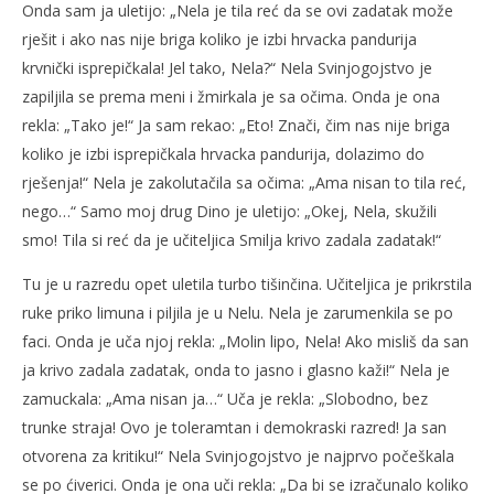
Onda sam ja uletijo: „Nela je tila reć da se ovi zadatak može
rješit i ako nas nije briga koliko je izbi hrvacka pandurija
krvnički isprepičkala! Jel tako, Nela?“ Nela Svinjogojstvo je
zapiljila se prema meni i žmirkala je sa očima. Onda je ona
rekla: „Tako je!“ Ja sam rekao: „Eto! Znači, čim nas nije briga
koliko je izbi isprepičkala hrvacka pandurija, dolazimo do
rješenja!“ Nela je zakolutačila sa očima: „Ama nisan to tila reć,
nego…“ Samo moj drug Dino je uletijo: „Okej, Nela, skužili
smo! Tila si reć da je učiteljica Smilja krivo zadala zadatak!“
Tu je u razredu opet uletila turbo tišinčina. Učiteljica je prikrstila
ruke priko limuna i piljila je u Nelu. Nela je zarumenkila se po
faci. Onda je uča njoj rekla: „Molin lipo, Nela! Ako misliš da san
ja krivo zadala zadatak, onda to jasno i glasno kaži!“ Nela je
zamuckala: „Ama nisan ja…“ Uča je rekla: „Slobodno, bez
trunke straja! Ovo je toleramtan i demokraski razred! Ja san
otvorena za kritiku!“ Nela Svinjogojstvo je najprvo počeškala
se po ćiverici. Onda je ona uči rekla: „Da bi se izračunalo koliko