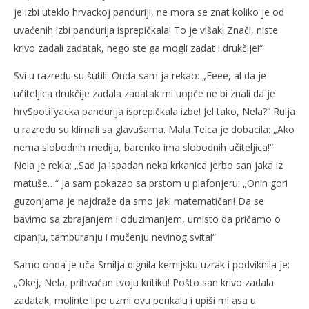
je izbi uteklo hrvackoj panduriji, ne mora se znat koliko je od
uvaćenih izbi pandurija isprepičkala! To je višak! Znači, niste
krivo zadali zadatak, nego ste ga mogli zadat i drukčije!“
Svi u razredu su šutili. Onda sam ja rekao: „Eeee, al da je
učiteljica drukčije zadala zadatak mi uopće ne bi znali da je
hrvSpotifyacka pandurija isprepičkala izbe! Jel tako, Nela?“ Rulja
u razredu su klimali sa glavušama. Mala Teica je dobacila: „Ako
nema slobodnih medija, barenko ima slobodnih učiteljica!“
Nela je rekla: „Sad ja ispadan neka krkanica jerbo san jaka iz
matuše…“ Ja sam pokazao sa prstom u plafonjeru: „Onin gori
guzonjama je najdraže da smo jaki matematičari! Da se
bavimo sa zbrajanjem i oduzimanjem, umisto da pričamo o
cipanju, tamburanju i mučenju nevinog svita!“
Samo onda je uča Smilja dignila kemijsku uzrak i podviknila je:
„Okej, Nela, prihvaćan tvoju kritiku! Pošto san krivo zadala
zadatak, molinte lipo uzmi ovu penkalu i upiši mi asa u