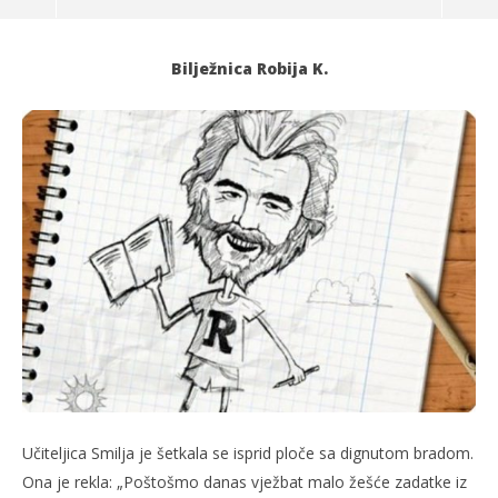
Bilježnica Robija K.
TRENUTNO OTVORENO
Aritmetika izbjeglica
Po
19.10.2021.
19.
slatina.net
s
Učiteljica Smilja je šetkala se isprid ploče sa dignutom bradom.
Ona je rekla: „Poštošmo danas vježbat malo žešće zadatke iz