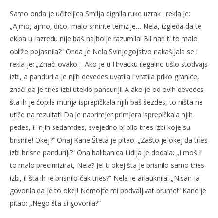
Samo onda je učiteljica Smilja dignila ruke uzrak i rekla je:
„Ajmo, ajmo, dico, malo smirite temzije… Nela, izgleda da te
ekipa u razredu nije baš najbolje razumila! Bil nan ti to malo
obliže pojasnila?“ Onda je Nela Svinjogojstvo nakašljala se i
rekla je: „Znači ovako… Ako je u Hrvacku ilegalno ušlo stodvajs
izbi, a pandurija je njih devedes uvatila i vratila priko granice,
znači da je tries izbi uteklo panduriji! A ako je od ovih devedes
šta ih je ćopila murija isprepičkala njih baš šezdes, to ništa ne
utiče na rezultat! Da je naprimjer primjera isprepičkala njih
pedes, ili njih sedamdes, svejedno bi bilo tries izbi koje su
brisnile! Okej?“ Onaj Kane Šteta je pitao: „Zašto je okej da tries
izbi brisne panduriji?“ Ona balibanica Lidija je dodala: „I moš li
to malo precimizirat, Nela? Jel ti okej šta je brisnilo samo tries
izbi, il šta ih je brisnilo čak tries?“ Nela je arlauknila: „Nisan ja
govorila da je to okej! Nemojte mi podvaljivat brume!“ Kane je
pitao: „Nego šta si govorila?“