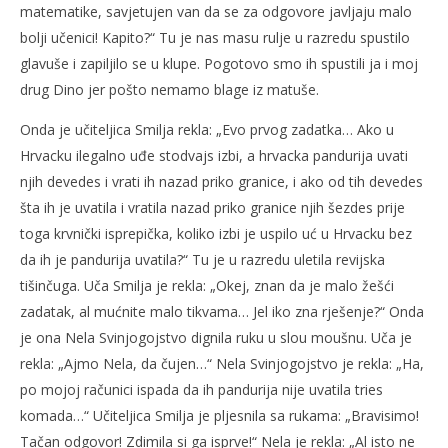
matematike, savjetujen van da se za odgovore javljaju malo
bolji učenici! Kapito?“ Tu je nas masu rulje u razredu spustilo
glavuše i zapiljilo se u klupe. Pogotovo smo ih spustili ja i moj
drug Dino jer pošto nemamo blage iz matuše.
Onda je učiteljica Smilja rekla: „Evo prvog zadatka… Ako u
Hrvacku ilegalno uđe stodvajs izbi, a hrvacka pandurija uvati
njih devedes i vrati ih nazad priko granice, i ako od tih devedes
šta ih je uvatila i vratila nazad priko granice njih šezdes prije
toga krvnički isprepička, koliko izbi je uspilo uć u Hrvacku bez
da ih je pandurija uvatila?“ Tu je u razredu uletila revijska
tišinčuga. Uča Smilja je rekla: „Okej, znan da je malo žešći
zadatak, al mućnite malo tikvama… Jel iko zna rješenje?“ Onda
je ona Nela Svinjogojstvo dignila ruku u slou moušnu. Uča je
rekla: „Ajmo Nela, da čujen…“ Nela Svinjogojstvo je rekla: „Ha,
po mojoj računici ispada da ih pandurija nije uvatila tries
komada…“ Učiteljica Smilja je pljesnila sa rukama: „Bravisimo!
Tačan odgovor! Zdimila si ga isprve!“ Nela je rekla: „Al isto ne