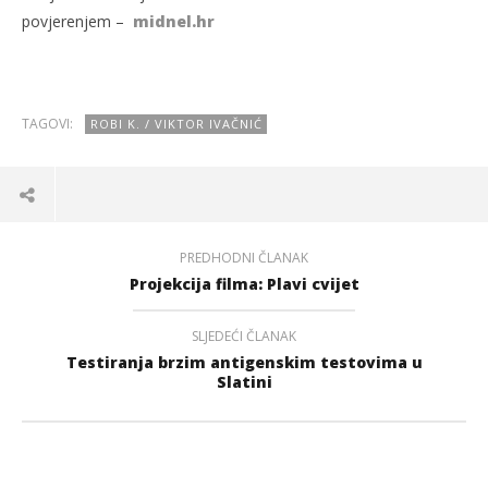
povjerenjem –
midnel.hr
TAGOVI:
ROBI K. / VIKTOR IVAČNIĆ
PREDHODNI ČLANAK
Projekcija filma: Plavi cvijet
SLJEDEĆI ČLANAK
Testiranja brzim antigenskim testovima u
Slatini