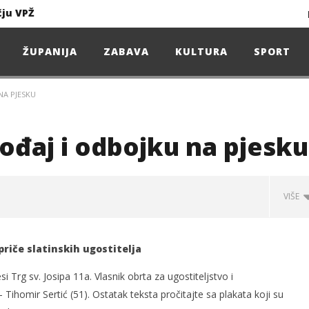
čju VPŽ
Ljeto donosi bezbrižnu igru, ali i zdravstvene izazove
ŽUPANIJA
ZABAVA
KULTURA
SPORT
NA PJESKU
Projekcija filma – SPIDER-MAN: Novo doba
Poduzetnička oluja: Priča o braći koja su u samo osam godina osvojila tržište
ođaj i odbojku na pjesku
4. Oluja Jazz Fest donosi dvije večeri vrhunskog jazza
VIŠE
sunčanice
priče slatinskih ugostitelja
čju VPŽ
si Trg sv. Josipa 11a. Vlasnik obrta za ugostiteljstvo i
 Tihomir Sertić (51). Ostatak teksta pročitajte sa plakata koji su