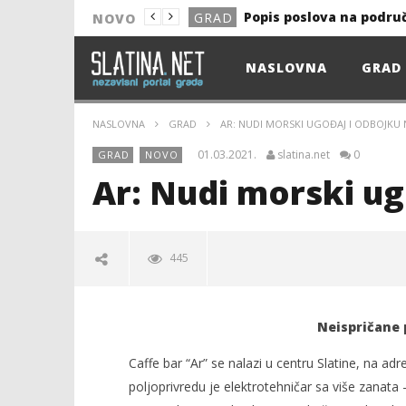
Popis poslova na podru
GRAD
NOVO
NOVO
NASLOVNA
GRAD
Astro Party
NOVO
HEP: Bez struje
GRAD
NASLOVNA
GRAD
AR: NUDI MORSKI UGOĐAJ I ODBOJKU 
NOVO
01.03.2021.
slatina.net
0
GRAD
NOVO
NOVO
Ar: Nudi morski ug
KULTURA
13. akcija DDK u 2026.
GRAD
445
Prekid isporuke plina
GRAD
Od uboda insekata do 
NOVO
Neispričane 
Popis poslova na podru
GRAD
Caffe bar “Ar” se nalazi u centru Slatine, na adre
poljoprivredu je elektrotehničar sa više zanata –