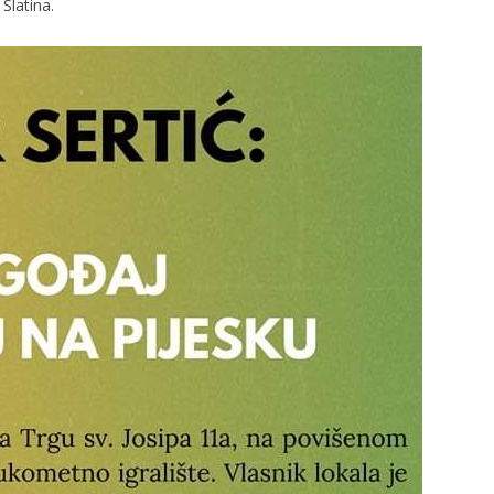
Slatina.
slova na području VPŽ
Ljeto donosi bezbrižnu igru, ali
i zdravstvene izazove
t
01.03.2021.
slatina.net