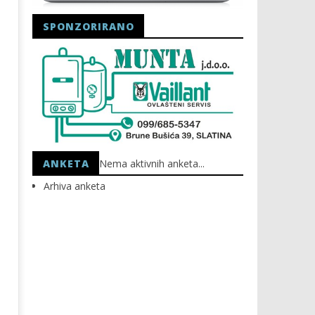
SPONZORIRANO
Astro Party
HEP: Bez struje
01.03.2021.
01.03.2021.
slatina.net
slatina.net
ANKETA
Nema aktivnih anketa...
Arhiva anketa