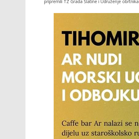
pripremili TZ Grada Slatine i Udruženje obrtnika 
TRENUTNO OTVORENO
Ar: Nudi morski ugođaj i
Popis po
odbojku na pjesku
01.03.2021.
slatina.ne
01.03.2021.
slatina.net