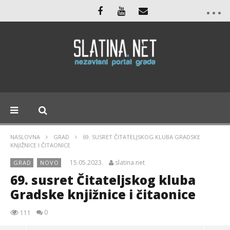
NASLOVNA
GRAD
69. SUSRET ČITATELJSKOG KLUBA GRADSKE
KNJIŽNICE I ČITAONICE
15.05.2023.
slatina.net
GRAD
NOVO
69. susret Čitateljskog kluba
Gradske knjižnice i čitaonice
0
111