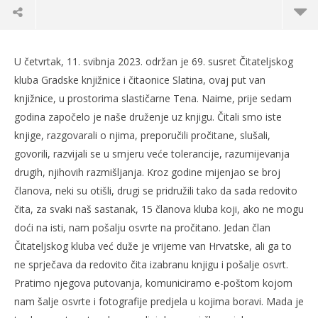
U četvrtak, 11. svibnja 2023. održan je 69. susret Čitateljskog
kluba Gradske knjižnice i čitaonice Slatina, ovaj put van
knjižnice, u prostorima slastičarne Tena. Naime, prije sedam
godina započelo je naše druženje uz knjigu. Čitali smo iste
knjige, razgovarali o njima, preporučili pročitane, slušali,
govorili, razvijali se u smjeru veće tolerancije, razumijevanja
drugih, njihovih razmišljanja. Kroz godine mijenjao se broj
članova, neki su otišli, drugi se pridružili tako da sada redovito
čita, za svaki naš sastanak, 15 članova kluba koji, ako ne mogu
TRENUTNO OTVORENO
doći na isti, nam pošalju osvrte na pročitano. Jedan član
Čitateljskog kluba već duže je vrijeme van Hrvatske, ali ga to
69. susret Čitateljskog kluba Gradske knjižnice i
Po
ne sprječava da redovito čita izabranu knjigu i pošalje osvrt.
čitaonice
15.
Pratimo njegova putovanja, komuniciramo e-poštom kojom
s
15.05.2023.
nam šalje osvrte i fotografije predjela u kojima boravi. Mada je
slatina.net