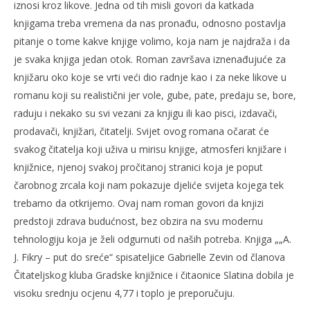
iznosi kroz likove. Jedna od tih misli govori da katkada
knjigama treba vremena da nas pronađu, odnosno postavlja
pitanje o tome kakve knjige volimo, koja nam je najdraža i da
je svaka knjiga jedan otok. Roman završava iznenađujuće za
knjižaru oko koje se vrti veći dio radnje kao i za neke likove u
romanu koji su realistični jer vole, gube, pate, predaju se, bore,
raduju i nekako su svi vezani za knjigu ili kao pisci, izdavači,
prodavači, knjižari, čitatelji. Svijet ovog romana očarat će
svakog čitatelja koji uživa u mirisu knjige, atmosferi knjižare i
knjižnice, njenoj svakoj pročitanoj stranici koja je poput
čarobnog zrcala koji nam pokazuje djeliće svijeta kojega tek
trebamo da otkrijemo. Ovaj nam roman govori da knjizi
predstoji zdrava budućnost, bez obzira na svu modernu
tehnologiju koja je želi odgurnuti od naših potreba. Knjiga „„A.
J. Fikry – put do sreće“ spisateljice Gabrielle Zevin od članova
Čitateljskog kluba Gradske knjižnice i čitaonice Slatina dobila je
visoku srednju ocjenu 4,77 i toplo je preporučuju.