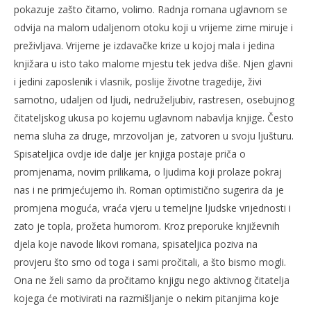
pokazuje zašto čitamo, volimo. Radnja romana uglavnom se
odvija na malom udaljenom otoku koji u vrijeme zime miruje i
preživljava. Vrijeme je izdavačke krize u kojoj mala i jedina
knjižara u isto tako malome mjestu tek jedva diše. Njen glavni
i jedini zaposlenik i vlasnik, poslije životne tragedije, živi
samotno, udaljen od ljudi, nedruželjubiv, rastresen, osebujnog
čitateljskog ukusa po kojemu uglavnom nabavlja knjige. Često
nema sluha za druge, mrzovoljan je, zatvoren u svoju ljušturu.
Spisateljica ovdje ide dalje jer knjiga postaje priča o
promjenama, novim prilikama, o ljudima koji prolaze pokraj
nas i ne primjećujemo ih. Roman optimistično sugerira da je
promjena moguća, vraća vjeru u temeljne ljudske vrijednosti i
zato je topla, prožeta humorom. Kroz preporuke književnih
djela koje navode likovi romana, spisateljica poziva na
provjeru što smo od toga i sami pročitali, a što bismo mogli.
Ona ne želi samo da pročitamo knjigu nego aktivnog čitatelja
kojega će motivirati na razmišljanje o nekim pitanjima koje