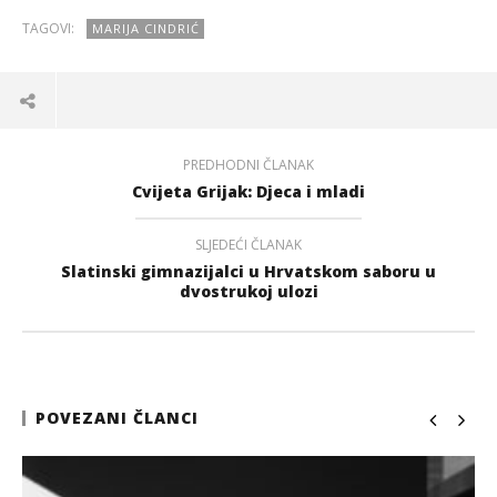
TAGOVI:
MARIJA CINDRIĆ
PREDHODNI ČLANAK
Cvijeta Grijak: Djeca i mladi
SLJEDEĆI ČLANAK
Slatinski gimnazijalci u Hrvatskom saboru u
dvostrukoj ulozi
POVEZANI ČLANCI