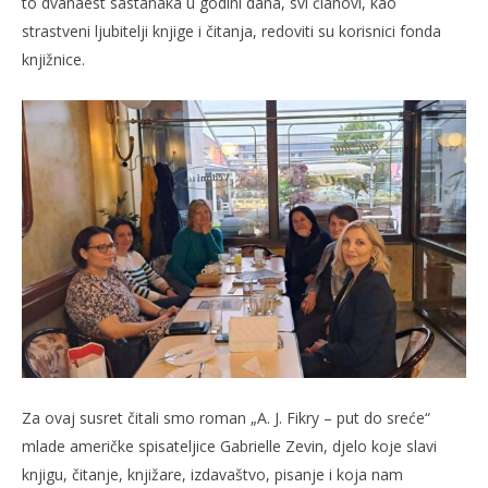
to dvanaest sastanaka u godini dana, svi članovi, kao
strastveni ljubitelji knjige i čitanja, redoviti su korisnici fonda
knjižnice.
Za ovaj susret čitali smo roman „A. J. Fikry – put do sreće“
mlade američke spisateljice Gabrielle Zevin, djelo koje slavi
knjigu, čitanje, knjižare, izdavaštvo, pisanje i koja nam