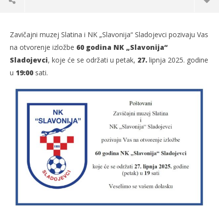
Zavičajni muzej Slatina i NK „Slavonija“ Sladojevci pozivaju Vas
na otvorenje izložbe
60 godina NK „Slavonija“
Sladojevci
, koje će se održati u petak,
27.
lipnja 2025. godine
u
19:00
sati.
TRENUTNO OTVORENO
60 godina NK “Slavonija” Sladojevci
Po
25.06.2025.
25.
slatina.net
s