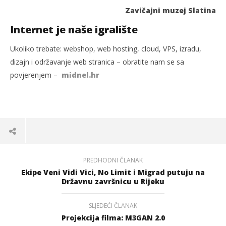
Zavičajni muzej Slatina
Internet je naše igralište
Ukoliko trebate: webshop, web hosting, cloud, VPS, izradu,
dizajn i održavanje web stranica – obratite nam se sa
povjerenjem –
midnel.hr
PREDHODNI ČLANAK
Ekipe Veni Vidi Vici, No Limit i Migrad putuju na
Državnu završnicu u Rijeku
SLJEDEĆI ČLANAK
Projekcija filma: M3GAN 2.0