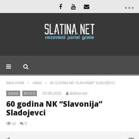
NASLOVNA
GRAD
60 GODINA NK “SLAVONIJA” SLADOJEVCI
25.06.2025.
slatina.net
GRAD
NOVO
60 godina NK “Slavonija”
Sladojevci
0
41