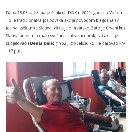
Dana 18.03. održana je 6. akcija DDK u 2021. godini u Voćinu.
To je tradicionalna josipovska akcija povodom blagdana sv.
Josipa, zaštitnika Slatine, ali i cijele Hrvatske. Zato je Crveni križ
Slatina pripremio malo svečaniji zahvalni obrok. Na akciji je
sudjelovao i
Denis Delić
(1962.) iz Pčelića, koji je darovao krv
117 puta.
TRENUTNO OTVORENO
6. akcija DDK u 2021.
Po
19.03.2021.
19.
slatina.net
s