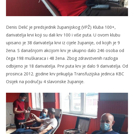
Denis Delić je predsjednik županijskog (VPŽ) Kluba 100+,
darivatelja krvi koji su dali krv 100 i više puta. U ovom klubu
upisano je 38 darivatelja krvi iz cijele županije, od kojih je 9
žena. S današnjom akcijom krv je ukupno dalo 246 osoba od
čega 198 muškaraca i 48 žena. Zbog zdravstvenih razloga
odbijeno je 18 darivatelja. Prvi puta krv je dalo 9 darivatelja. Od
prosinca 2012. godine krv prikuplja Transfuzijska jedinca KBC
Osijek na području 4 slavonske županije.