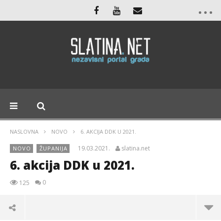
NASLOVNA
NOVO
6. AKCIJA DDK U 2021.
19.03.2021.
slatina.net
NOVO
ŽUPANIJA
6. akcija DDK u 2021.
0
125