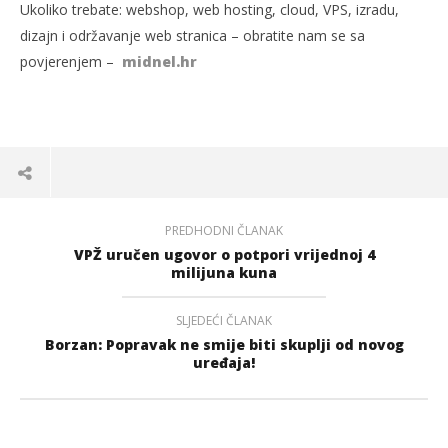
Ukoliko trebate: webshop, web hosting, cloud, VPS, izradu,
dizajn i održavanje web stranica – obratite nam se sa
povjerenjem –
midnel.hr
PREDHODNI ČLANAK
VPŽ uručen ugovor o potpori vrijednoj 4
milijuna kuna
SLJEDEĆI ČLANAK
Borzan: Popravak ne smije biti skuplji od novog
uređaja!