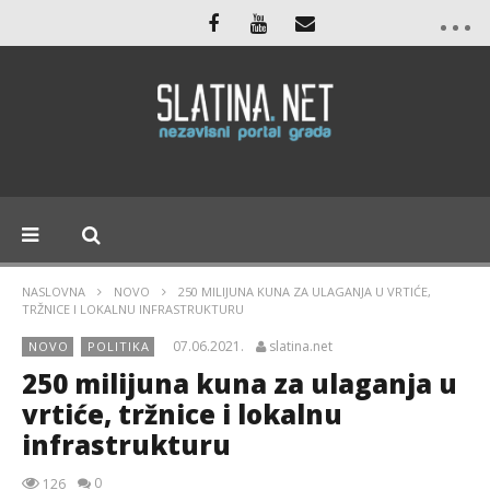
NASLOVNA
NOVO
250 MILIJUNA KUNA ZA ULAGANJA U VRTIĆE,
TRŽNICE I LOKALNU INFRASTRUKTURU
07.06.2021.
slatina.net
NOVO
POLITIKA
250 milijuna kuna za ulaganja u
vrtiće, tržnice i lokalnu
infrastrukturu
0
126