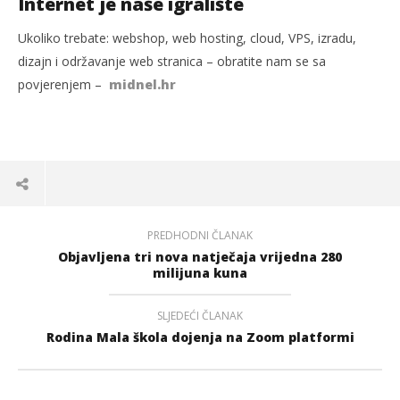
Internet je naše igralište
Ukoliko trebate: webshop, web hosting, cloud, VPS, izradu,
dizajn i održavanje web stranica – obratite nam se sa
povjerenjem –
midnel.hr
PREDHODNI ČLANAK
Objavljena tri nova natječaja vrijedna 280
milijuna kuna
SLJEDEĆI ČLANAK
Rodina Mala škola dojenja na Zoom platformi