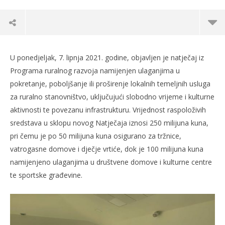
U ponedjeljak, 7. lipnja 2021. godine, objavljen je natječaj iz
Programa ruralnog razvoja namijenjen ulaganjima u
pokretanje, poboljšanje ili proširenje lokalnih temeljnih usluga
za ruralno stanovništvo, uključujući slobodno vrijeme i kulturne
aktivnosti te povezanu infrastrukturu. Vrijednost raspoloživih
sredstava u sklopu novog Natječaja iznosi 250 milijuna kuna,
pri čemu je po 50 milijuna kuna osigurano za tržnice,
vatrogasne domove i dječje vrtiće, dok je 100 milijuna kuna
namijenjeno ulaganjima u društvene domove i kulturne centre
TRENUTNO OTVORENO
te sportske građevine.
250 milijuna kuna za ulaganja u vrtiće, tržnice i
Po
lokalnu infrastrukturu
07.
s
07.06.2021.