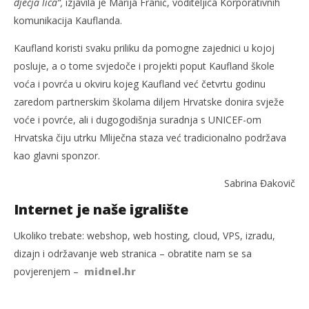
dječja lica“,
izjavila je Marija Franić, voditeljica Korporativnih
komunikacija Kauflanda.
Kaufland koristi svaku priliku da pomogne zajednici u kojoj
posluje, a o tome svjedoče i projekti poput Kaufland škole
voća i povrća u okviru kojeg Kaufland već četvrtu godinu
zaredom partnerskim školama diljem Hrvatske donira svježe
voće i povrće, ali i dugogodišnja suradnja s UNICEF-om
Hrvatska čiju utrku Mliječna staza već tradicionalno podržava
kao glavni sponzor.
Sabrina Đakovič
Internet je naše igralište
Ukoliko trebate: webshop, web hosting, cloud, VPS, izradu,
dizajn i održavanje web stranica – obratite nam se sa
povjerenjem –
midnel.hr