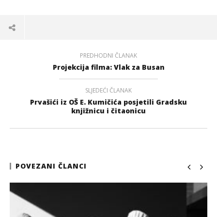
PREDHODNI ČLANAK
Projekcija filma: Vlak za Busan
SLJEDEĆI ČLANAK
Prvašići iz OŠ E. Kumičića posjetili Gradsku
knjižnicu i čitaonicu
POVEZANI ČLANCI