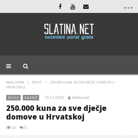
NASLOVNA
NOVO
250.000 KUNA ZA SVE DJEČJE DOMOVE U
HRVATSKOJ
16.12.2020.
slatina.net
NOVO
RAZNO
250.000 kuna za sve dječje
domove u Hrvatskoj
0
41