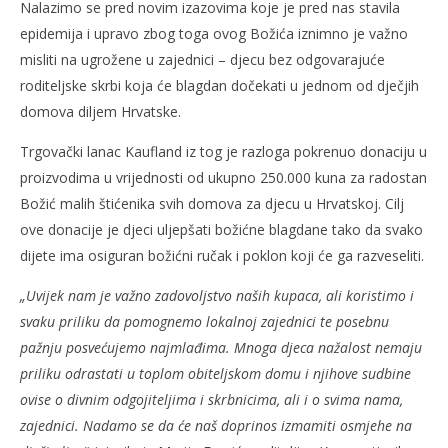
Nalazimo se pred novim izazovima koje je pred nas stavila
epidemija i upravo zbog toga ovog Božića iznimno je važno
misliti na ugrožene u zajednici – djecu bez odgovarajuće
roditeljske skrbi koja će blagdan dočekati u jednom od dječjih
domova diljem Hrvatske.
Trgovački lanac Kaufland iz tog je razloga pokrenuo donaciju u
proizvodima u vrijednosti od ukupno 250.000 kuna za radostan
Božić malih štićenika svih domova za djecu u Hrvatskoj. Cilj
ove donacije je djeci uljepšati božićne blagdane tako da svako
dijete ima osiguran božićni ručak i poklon koji će ga razveseliti.
„Uvijek nam je važno zadovoljstvo naših kupaca, ali koristimo i
svaku priliku da pomognemo lokalnoj zajednici te posebnu
pažnju posvećujemo najmlađima. Mnoga djeca nažalost nemaju
priliku odrastati u toplom obiteljskom domu i njihove sudbine
ovise o divnim odgojiteljima i skrbnicima, ali i o svima nama,
zajednici. Nadamo se da će naš doprinos izmamiti osmjehe na