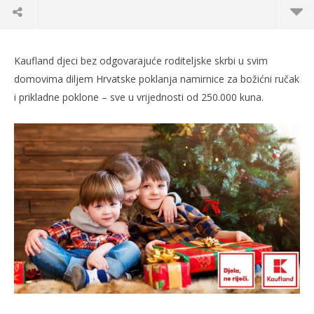
Kaufland djeci bez odgovarajuće roditeljske skrbi u svim
domovima diljem Hrvatske poklanja namirnice za božićni ručak
i prikladne poklone – sve u vrijednosti od 250.000 kuna.
TRENUTNO OTVORENO
250.000 kuna za sve dječje domove u Hrvatskoj
Po
16.12.2020.
16.
slatina.net
s