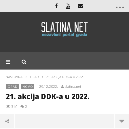
NASLOVNA
GRAD
21. AKCIJA DDK-A U 2022.
29.12.2022.
slatina.net
GRAD
NOVO
21. akcija DDK-a u 2022.
0
310