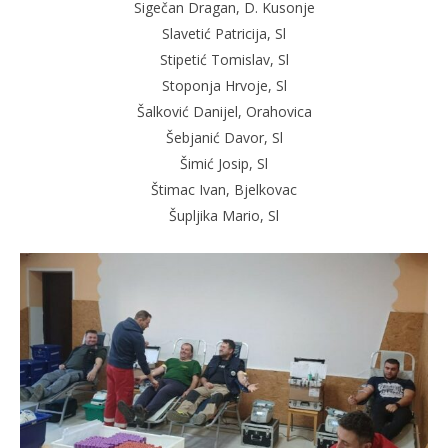
Sigečan Dragan, D. Kusonje
Slavetić Patricija, Sl
Stipetić Tomislav, Sl
Stoponja Hrvoje, Sl
Šalković Danijel, Orahovica
Šebjanić Davor, Sl
Šimić Josip, Sl
Štimac Ivan, Bjelkovac
Šupljika Mario, Sl