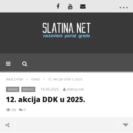
NASLOVNA
GRAD
12. AKCIJA DDK U 2025.
18.06.2025.
slatina.net
GRAD
NOVO
12. akcija DDK u 2025.
0
99