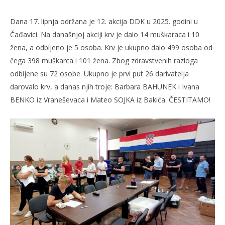
Dana 17. lipnja održana je 12. akcija DDK u 2025. godini u
Čađavici. Na današnjoj akciji krv je dalo 14 muškaraca i 10
žena, a odbijeno je 5 osoba. Krv je ukupno dalo 499 osoba od
čega 398 muškarca i 101 žena. Zbog zdravstvenih razloga
odbijene su 72 osobe. Ukupno je prvi put 26 darivatelja
darovalo krv, a danas njih troje: Barbara BAHUNEK i Ivana
BENKO iz Vraneševaca i Mateo SOJKA iz Bakića. ČESTITAMO!
TRENUTNO OTVORENO
12. akcija DDK u 2025.
Po
18.06.2025.
18.
slatina.net
s