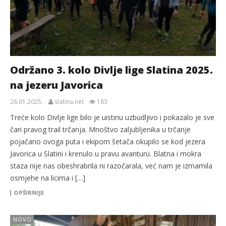
Održano 3. kolo Divlje lige Slatina 2025.
na jezeru Javorica
26.01.2025.
slatina.net
183
Treće kolo Divlje lige bilo je uistinu uzbudljivo i pokazalo je sve
čari pravog trail trčanja. Mnoštvo zaljubljenika u trčanje
pojačano ovoga puta i ekipom šetača okupilo se kod jezera
Javorica u Slatini i krenulo u pravu avanturu. Blatna i mokra
staza nije nas obeshrabrila ni razočarala, već nam je izmamila
osmjehe na licima i […]
OPŠIRNIJE
NOVO