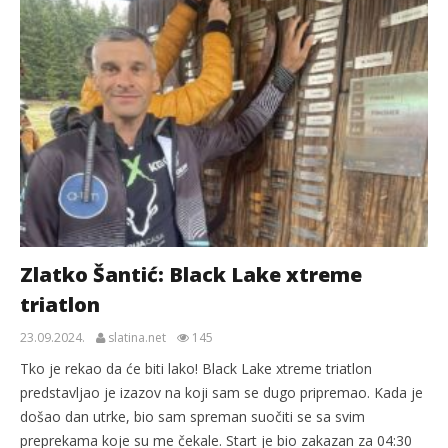
Zlatko Šantić: Black Lake xtreme
triatlon
23.09.2024.
slatina.net
145
Tko je rekao da će biti lako! Black Lake xtreme triatlon
predstavljao je izazov na koji sam se dugo pripremao. Kada je
došao dan utrke, bio sam spreman suočiti se sa svim
preprekama koje su me čekale. Start je bio zakazan za 04:30