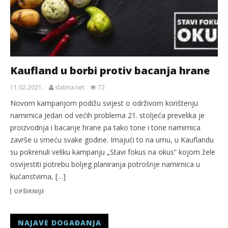
Kaufland u borbi protiv bacanja hrane
11.02.2021.
slatina.net
72
Novom kampanjom podižu svijest o održivom korištenju
namirnica Jedan od većih problema 21. stoljeća prevelika je
proizvodnja i bacanje hrane pa tako tone i tone namirnica
završe u smeću svake godine. Imajući to na umu, u Kauflandu
su pokrenuli veliku kampanju „Stavi fokus na okus“ kojom žele
osvijestiti potrebu boljeg planiranja potrošnje namirnica u
kućanstvima, […]
OPŠIRNIJE
NAJAVE DOGAĐANJA