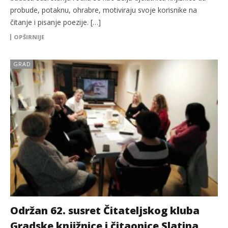
probude, potaknu, ohrabre, motiviraju svoje korisnike na
čitanje i pisanje poezije. […]
OPŠIRNIJE
GRAD
Održan 62. susret Čitateljskog kluba
Gradske knjižnice i čitaonice Slatina