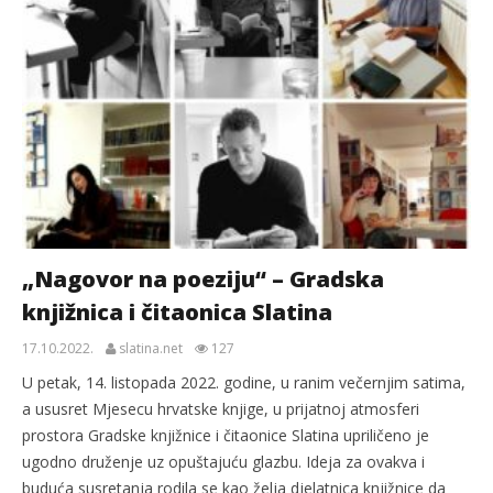
„Nagovor na poeziju“ – Gradska
knjižnica i čitaonica Slatina
17.10.2022.
slatina.net
127
U petak, 14. listopada 2022. godine, u ranim večernjim satima,
a ususret Mjesecu hrvatske knjige, u prijatnoj atmosferi
prostora Gradske knjižnice i čitaonice Slatina upriličeno je
ugodno druženje uz opuštajuću glazbu. Ideja za ovakva i
buduća susretanja rodila se kao želja djelatnica knjižnice da