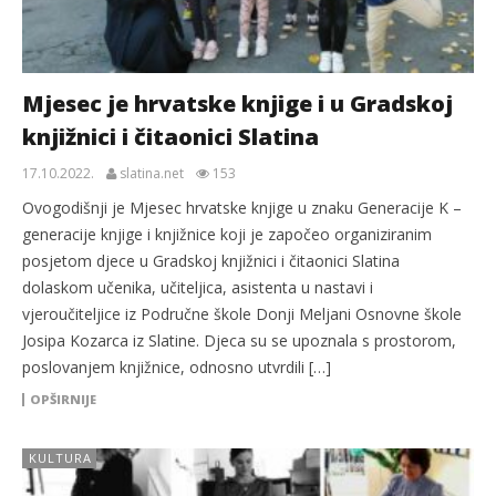
Mjesec je hrvatske knjige i u Gradskoj
knjižnici i čitaonici Slatina
17.10.2022.
slatina.net
153
Ovogodišnji je Mjesec hrvatske knjige u znaku Generacije K –
generacije knjige i knjižnice koji je započeo organiziranim
posjetom djece u Gradskoj knjižnici i čitaonici Slatina
dolaskom učenika, učiteljica, asistenta u nastavi i
vjeroučiteljice iz Područne škole Donji Meljani Osnovne škole
Josipa Kozarca iz Slatine. Djeca su se upoznala s prostorom,
poslovanjem knjižnice, odnosno utvrdili […]
OPŠIRNIJE
KULTURA