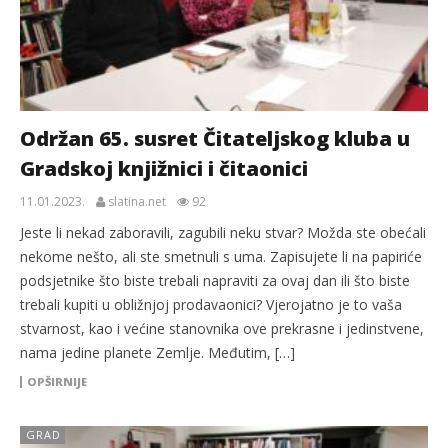
Održan 65. susret Čitateljskog kluba u
Gradskoj knjižnici i čitaonici
11.01.2023.
slatina.net
92
Jeste li nekad zaboravili, zagubili neku stvar? Možda ste obećali
nekome nešto, ali ste smetnuli s uma. Zapisujete li na papiriće
podsjetnike što biste trebali napraviti za ovaj dan ili što biste
trebali kupiti u obližnjoj prodavaonici? Vjerojatno je to vaša
stvarnost, kao i većine stanovnika ove prekrasne i jedinstvene,
nama jedine planete Zemlje. Međutim, […]
OPŠIRNIJE
GRAD