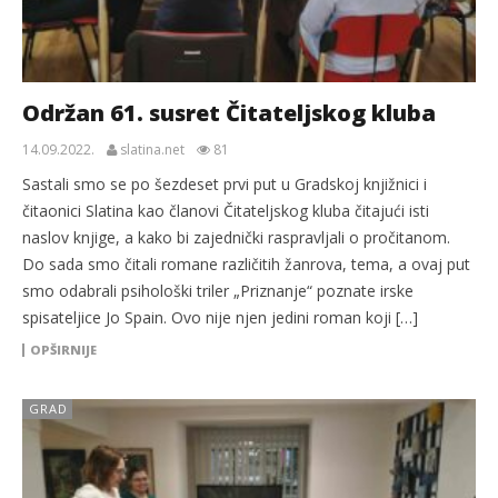
Održan 61. susret Čitateljskog kluba
14.09.2022.
slatina.net
81
Sastali smo se po šezdeset prvi put u Gradskoj knjižnici i
čitaonici Slatina kao članovi Čitateljskog kluba čitajući isti
naslov knjige, a kako bi zajednički raspravljali o pročitanom.
Do sada smo čitali romane različitih žanrova, tema, a ovaj put
smo odabrali psihološki triler „Priznanje“ poznate irske
spisateljice Jo Spain. Ovo nije njen jedini roman koji […]
OPŠIRNIJE
GRAD