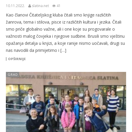
10.11.2022.
slatina.net
41
Kao članovi Čitateljskog kluba čitali smo knjige različitih
žanrova, tema i stilova, pisce iz različitih kultura i jezika. Čitali
smo priče globalno važne, ali i one koje su progovarale o
važnosti malog čovjeka i njegove sudbine. Brusili smo vještinu
opažanja detalja u knjizi, a koje ranije nismo uočavali, drugi su
nas navodili da primijetimo i […]
OPŠIRNIJE
GRAD