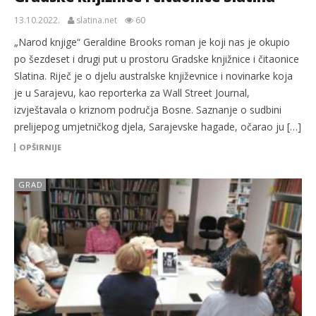
13.10.2022.
slatina.net
60
„Narod knjige“ Geraldine Brooks roman je koji nas je okupio
po šezdeset i drugi put u prostoru Gradske knjižnice i čitaonice
Slatina. Riječ je o djelu australske književnice i novinarke koja
je u Sarajevu, kao reporterka za Wall Street Journal,
izvještavala o kriznom područja Bosne. Saznanje o sudbini
prelijepog umjetničkog djela, Sarajevske hagade, očarao ju […]
OPŠIRNIJE
GRAD