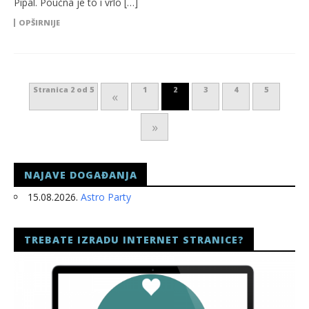
Pipal. Poučna je to i vrlo […]
OPŠIRNIJE
Stranica 2 od 5
1
2
3
4
5
«
»
NAJAVE DOGAĐANJA
15.08.2026.
Astro Party
TREBATE IZRADU INTERNET STRANICE?