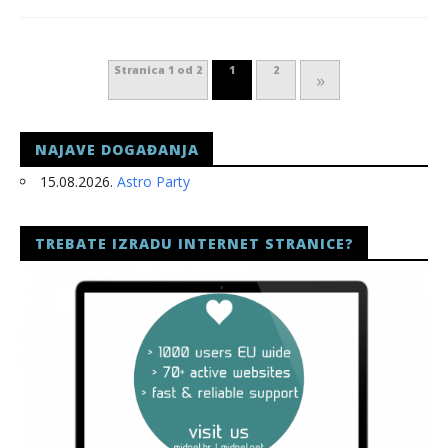
Stranica 1 od 2
1
2
»
NAJAVE DOGAĐANJA
15.08.2026.
Astro Party
TREBATE IZRADU INTERNET STRANICE?