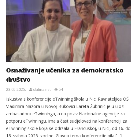
Osnaživanje učenika za demokratsko
društvo
23.05.2025.
slatina.net
54
Iskustva s konferencije eTwinning škola u Nici Ravnateljica OŠ
Vladimira Nazora u Novoj Bukovici Lareta Žubrinić je u ulozi
ambasadora eTwinninga, a na poziv Nacionalne agencije za
potporu eTwinningu, imala čast sudjelovati na konferenciji za
eTwinning škole koja se održala u Francuskoj, u Nici, od 16. do
18. svibnja 2025. godine. Glavna tema konferencije bila […]