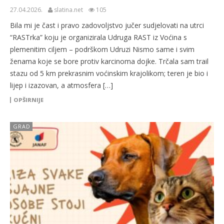
27.04.2026.
slatina.net
105
Bila mi je čast i pravo zadovoljstvo jučer sudjelovati na utrci
“RASTrka” koju je organizirala Udruga RAST iz Voćina s
plemenitim ciljem – podrškom Udruzi Nismo same i svim
ženama koje se bore protiv karcinoma dojke. Trčala sam trail
stazu od 5 km prekrasnim voćinskim krajolikom; teren je bio i
lijep i izazovan, a atmosfera […]
OPŠIRNIJE
GRAD