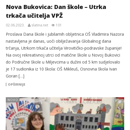
Nova Bukovica: Dan škole – Utrka
trkača učitelja VPŽ
02.06.2023.
slatina.net
101
Proslava Dana škole i jubilarnih obljetnica OŠ Vladimira Nazora
nastavljena je danas, uoči obilježavanja Globalnog dana
trčanja, Utrkom trkača učitelja Virovitičko-podravske županije!
Na ovoj rekreativnoj utrci od matične škole u Novoj Bukovici
do Područne škole u Miljevcima u dužini od 5 km sudjelovalo
je 17 sudionika iz 10 škola: OŠ Mikleuš, Osnovna škola Ivan
Goran […]
OPŠIRNIJE
NOVO