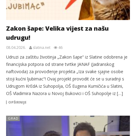
Zakon šape: Velika vijest za našu
udrugu!
08.04.2026.
slatina.net
46
Udruzi za zaštitu životinja „Zakon šape“ iz Slatine odobrena je
financijska potpora od strane tvrtke JANAF (Jadranskog
naftovoda) za provođenje projekta „Iza svake sjajne osobe
stoji kućni ljubimac“! Ovaj projekt provodit će se u suradnji s
Udrugom KrEdA iz Suhopolja, OŠ Eugena Kumičića u Slatini,
OŠ Vladimira Nazora u Novoj Bukovici i OŠ Suhopolje iz […]
OPŠIRNIJE
GRAD