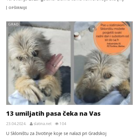
OPŠIRNIJE
GRAD
13 umiljatih pasa čeka na Vas
23.04.2024.
slatina.net
104
U Skloništu za životinje koje se nalazi pri Gradskoj