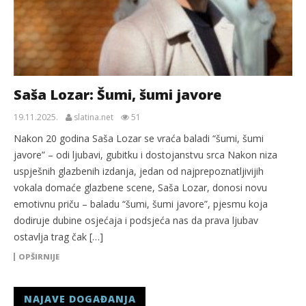
Saša Lozar: Šumi, šumi javore
19.11.2025.
slatina.net
51
Nakon 20 godina Saša Lozar se vraća baladi “šumi, šumi
javore” – odi ljubavi, gubitku i dostojanstvu srca Nakon niza
uspješnih glazbenih izdanja, jedan od najprepoznatljivijih
vokala domaće glazbene scene, Saša Lozar, donosi novu
emotivnu priču – baladu “šumi, šumi javore”, pjesmu koja
dodiruje dubine osjećaja i podsjeća nas da prava ljubav
ostavlja trag čak […]
OPŠIRNIJE
NAJAVE DOGAĐANJA