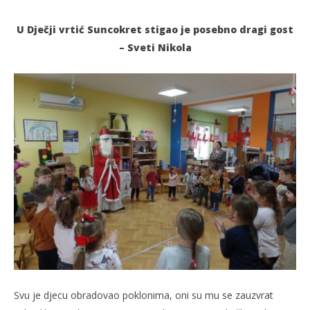
U Dječji vrtić Suncokret stigao je posebno dragi gost
– Sveti Nikola
TRENUTNO OTVORENO
Sveti Nikola u DV Suncokret
Po
06.12.2023.
06.
slatina.net
s
Svu je djecu obradovao poklonima, oni su mu se zauzvrat