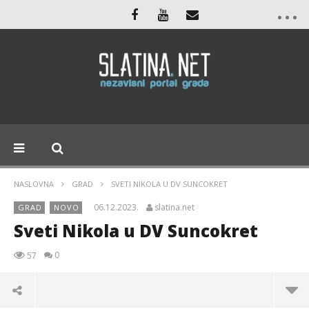
NASLOVNA
GRAD
SVETI NIKOLA U DV SUNCOKRET
06.12.2023.
slatina.net
GRAD
NOVO
Sveti Nikola u DV Suncokret
0
57