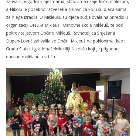
zahvalili prigodnim pjesmama, stihovima i zajedničkim plesom,
a Nikolu je posebno razveselila slikovnica koju su djeca sama
za njega izradila. U Mikleušu su djeca sudjelovala na priredbi u
organizaciji DND-a Mikleuš i Osnovne škole Mikleuš, te pod
pokroviteljstvom Općine Mikleuš. Ravnateljica Snježana
Dupan-Lovrić zahvalila se Općini Mikleuš na poklonima, kao i
Gradu Slatini i gradonačelniku Iliji Nikoliću koji je prigodno
darivao mališane u vrtiću.