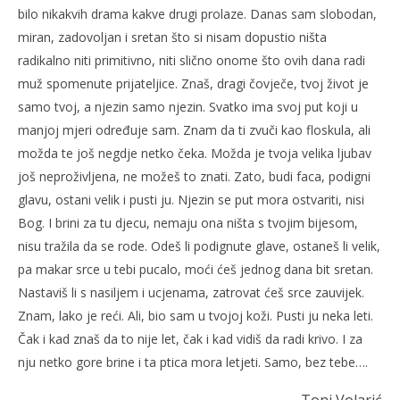
bilo nikakvih drama kakve drugi prolaze. Danas sam slobodan,
miran, zadovoljan i sretan što si nisam dopustio ništa
radikalno niti primitivno, niti slično onome što ovih dana radi
muž spomenute prijateljice. Znaš, dragi čovječe, tvoj život je
samo tvoj, a njezin samo njezin. Svatko ima svoj put koji u
manjoj mjeri određuje sam. Znam da ti zvuči kao floskula, ali
možda te još negdje netko čeka. Možda je tvoja velika ljubav
još neproživljena, ne možeš to znati. Zato, budi faca, podigni
glavu, ostani velik i pusti ju. Njezin se put mora ostvariti, nisi
Bog. I brini za tu djecu, nemaju ona ništa s tvojim bijesom,
nisu tražila da se rode. Odeš li podignute glave, ostaneš li velik,
pa makar srce u tebi pucalo, moći ćeš jednog dana bit sretan.
Nastaviš li s nasiljem i ucjenama, zatrovat ćeš srce zauvijek.
Znam, lako je reći. Ali, bio sam u tvojoj koži. Pusti ju neka leti.
Čak i kad znaš da to nije let, čak i kad vidiš da radi krivo. I za
nju netko gore brine i ta ptica mora letjeti. Samo, bez tebe….