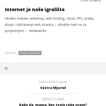
Toni Volarić
Internet je naše igralište
Ukoliko trebate: webshop, web hosting, cloud, VPS, izradu,
dizajn i održavanje web stranica – obratite nam se sa
povjerenjem –
midnel.hr
TAGOVI:
TONI VOLARIĆ
PREDHODNI ČLANAK
Sestra Mjuriel
SLJEDEĆI ČLANAK
Kako da, mama, bez tvoje ruke znam?