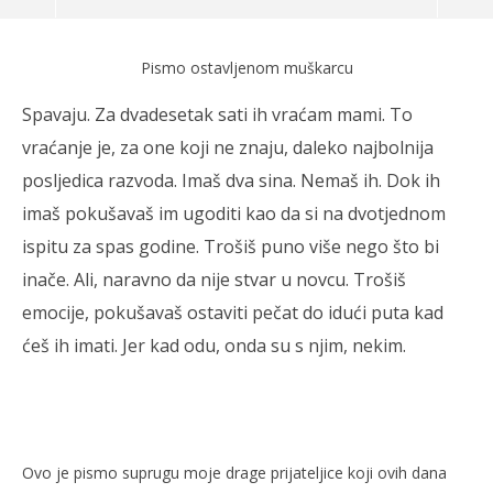
Razvod
Pismo ostavljenom muškarcu
26.09.2017.
slatina.net
Spavaju. Za dvadesetak sati ih vraćam mami. To
vraćanje je, za one koji ne znaju, daleko najbolnija
posljedica razvoda. Imaš dva sina. Nemaš ih. Dok ih
imaš pokušavaš im ugoditi kao da si na dvotjednom
ispitu za spas godine. Trošiš puno više nego što bi
inače. Ali, naravno da nije stvar u novcu. Trošiš
emocije, pokušavaš ostaviti pečat do idući puta kad
ćeš ih imati. Jer kad odu, onda su s njim, nekim.
Po
26.
s
Ovo je pismo suprugu moje drage prijateljice koji ovih dana