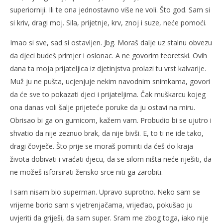
superiorniji. Ili te ona jednostavno više ne voli. Što god. Sam si
si kriv, dragi moj. Sila, prijetnje, krv, znoj i suze, neće pomoći.
Imao si sve, sad si ostavljen. Jbg. Moraš dalje uz stalnu obvezu
da djeci budeš primjer i oslonac. A ne govorim teoretski. Ovih
dana ta moja prijateljica iz djetinjstva prolazi tu vrst kalvarije.
Muž ju ne pušta, ucjenjuje nekim navodnim snimkama, govori
da će sve to pokazati djeci i prijateljima. Čak muškarcu kojeg
ona danas voli šalje prijeteće poruke da ju ostavi na miru.
Obrisao bi ga on gumicom, kažem vam. Probudio bi se ujutro i
shvatio da nije zeznuo brak, da nije bivši. E, to ti ne ide tako,
dragi čovječe. Što prije se moraš pomiriti da ćeš do kraja
života dobivati i vraćati djecu, da se silom ništa neće riješiti, da
ne možeš isforsirati žensko srce niti ga zarobiti.
I sam nisam bio superman. Upravo suprotno. Neko sam se
vrijeme borio sam s vjetrenjačama, vrijeđao, pokušao ju
uvjeriti da griješi, da sam super. Sram me zbog toga, iako nije