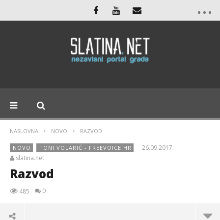
NASLOVNA
NOVO
RAZVOD
26.09.2017.
NOVO
TONI VOLARIĆ - FREEVOICE.HR
slatina.net
Razvod
0
485