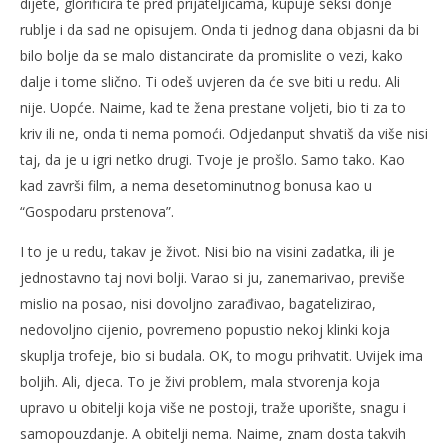
dijete, glorificira te pred prijateljicama, kupuje seksi donje
rublje i da sad ne opisujem. Onda ti jednog dana objasni da bi
bilo bolje da se malo distancirate da promislite o vezi, kako
dalje i tome slično. Ti odeš uvjeren da će sve biti u redu. Ali
nije. Uopće. Naime, kad te žena prestane voljeti, bio ti za to
kriv ili ne, onda ti nema pomoći. Odjedanput shvatiš da više nisi
taj, da je u igri netko drugi. Tvoje je prošlo. Samo tako. Kao
kad završi film, a nema desetominutnog bonusa kao u
“Gospodaru prstenova”.
I to je u redu, takav je život. Nisi bio na visini zadatka, ili je
jednostavno taj novi bolji. Varao si ju, zanemarivao, previše
mislio na posao, nisi dovoljno zarađivao, bagatelizirao,
nedovoljno cijenio, povremeno popustio nekoj klinki koja
skuplja trofeje, bio si budala. OK, to mogu prihvatit. Uvijek ima
boljih. Ali, djeca. To je živi problem, mala stvorenja koja
upravo u obitelji koja više ne postoji, traže uporište, snagu i
samopouzdanje. A obitelji nema. Naime, znam dosta takvih