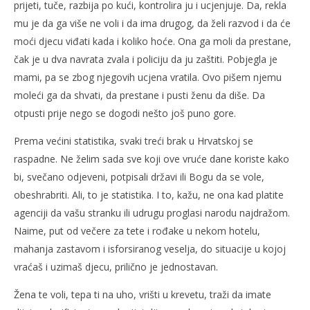
prijeti, tuče, razbija po kući, kontrolira ju i ucjenjuje. Da, rekla
mu je da ga više ne voli i da ima drugog, da želi razvod i da će
moći djecu viđati kada i koliko hoće. Ona ga moli da prestane,
čak je u dva navrata zvala i policiju da ju zaštiti. Pobjegla je
mami, pa se zbog njegovih ucjena vratila. Ovo pišem njemu
moleći ga da shvati, da prestane i pusti ženu da diše. Da
otpusti prije nego se dogodi nešto još puno gore.
Prema većini statistika, svaki treći brak u Hrvatskoj se
raspadne. Ne želim sada sve koji ove vruće dane koriste kako
bi, svečano odjeveni, potpisali državi ili Bogu da se vole,
obeshrabriti. Ali, to je statistika. I to, kažu, ne ona kad platite
agenciji da vašu stranku ili udrugu proglasi narodu najdražom.
Naime, put od večere za tete i rođake u nekom hotelu,
mahanja zastavom i isforsiranog veselja, do situacije u kojoj
vraćaš i uzimaš djecu, prilično je jednostavan.
Žena te voli, tepa ti na uho, vrišti u krevetu, traži da imate