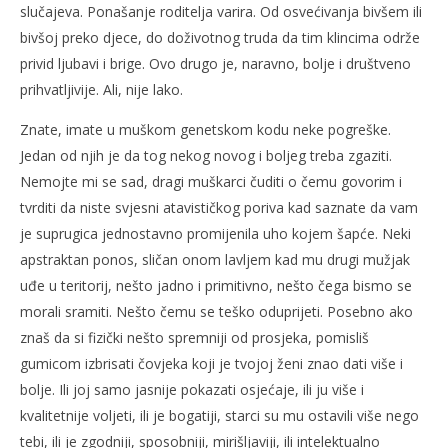
slučajeva. Ponašanje roditelja varira. Od osvećivanja bivšem ili
bivšoj preko djece, do doživotnog truda da tim klincima održe
privid ljubavi i brige. Ovo drugo je, naravno, bolje i društveno
prihvatljivije. Ali, nije lako.
Znate, imate u muškom genetskom kodu neke pogreške.
Jedan od njih je da tog nekog novog i boljeg treba zgaziti.
Nemojte mi se sad, dragi muškarci čuditi o čemu govorim i
tvrditi da niste svjesni atavističkog poriva kad saznate da vam
je suprugica jednostavno promijenila uho kojem šapće. Neki
apstraktan ponos, sličan onom lavljem kad mu drugi mužjak
uđe u teritorij, nešto jadno i primitivno, nešto čega bismo se
morali sramiti. Nešto čemu se teško oduprijeti. Posebno ako
znaš da si fizički nešto spremniji od prosjeka, pomisliš
gumicom izbrisati čovjeka koji je tvojoj ženi znao dati više i
bolje. Ili joj samo jasnije pokazati osjećaje, ili ju više i
kvalitetnije voljeti, ili je bogatiji, starci su mu ostavili više nego
tebi, ili je zgodniji, sposobniji, mirišljaviji, ili intelektualno