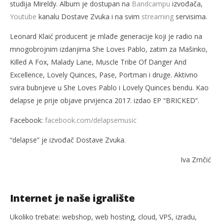
studija Mireldy. Album je dostupan na
Bandcampu
izvođača,
Youtube
kanalu Dostave Zvuka i na svim
streaming
servisima.
Leonard Klaić producent je mlađe generacije koji je radio na
mnogobrojnim izdanjima She Loves Pablo, zatim za Mašinko,
Killed A Fox, Malady Lane, Muscle Tribe Of Danger And
Excellence, Lovely Quinces, Pase, Portman i druge. Aktivno
svira bubnjeve u She Loves Pablo i Lovely Quinces bendu. Kao
delapse je prije objave prvijenca 2017. izdao EP “BRICKED”.
Facebook:
facebook.com/delapsemusic
“delapse” je izvođač Dostave Zvuka.
Iva Zrnčić
Internet je naše igralište
Ukoliko trebate: webshop, web hosting, cloud, VPS, izradu,