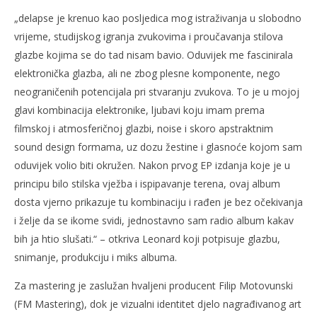
„delapse je krenuo kao posljedica mog istraživanja u slobodno
vrijeme, studijskog igranja zvukovima i proučavanja stilova
glazbe kojima se do tad nisam bavio. Oduvijek me fascinirala
elektronička glazba, ali ne zbog plesne komponente, nego
neograničenih potencijala pri stvaranju zvukova. To je u mojoj
glavi kombinacija elektronike, ljubavi koju imam prema
filmskoj i atmosferičnoj glazbi, noise i skoro apstraktnim
sound design formama, uz dozu žestine i glasnoće kojom sam
oduvijek volio biti okružen. Nakon prvog EP izdanja koje je u
principu bilo stilska vježba i ispipavanje terena, ovaj album
dosta vjerno prikazuje tu kombinaciju i rađen je bez očekivanja
i želje da se ikome svidi, jednostavno sam radio album kakav
bih ja htio slušati.“ – otkriva Leonard koji potpisuje glazbu,
snimanje, produkciju i miks albuma.
Za mastering je zaslužan hvaljeni producent Filip Motovunski
(FM Mastering), dok je vizualni identitet djelo nagrađivanog art