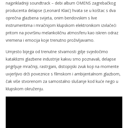
najprikladniji soundtrack – debi album OMENS zagrebačkog
producenta delapse (Leonard Klaić) hvata se u koštac s dva
oprečna glazbena svijeta, onim bendovskim s live
instrumentima i mračnijom klupskom elektronikom izvlačeći
pritom na površinu melankoličnu atmosferu kao iskren odraz
vremena i emocija koje trenutno proživljavamo.
Umjesto bijega od trenutne stvarnosti gdje svjedočimo
kataklizmi glazbene industrije kakvu smo poznavali, delapse
prigrljuje mračniji, rastrgani, distopijski zvuk koji na momente
uvjerljivo drži poveznice s filmskom i ambijentalnom glazbom,
čak više stvorenom za samostalno slušanje kod kuće nego u
klupskom okruženju.