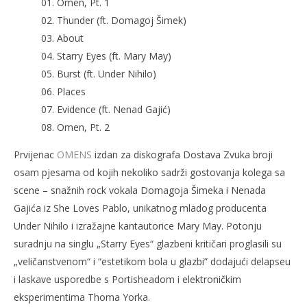
01. Omen, Pt. 1
02. Thunder (ft. Domagoj Šimek)
03. About
04. Starry Eyes (ft. Mary May)
05. Burst (ft. Under Nihilo)
06. Places
07. Evidence (ft. Nenad Gajić)
08. Omen, Pt. 2
Prvijenac
OMENS
izdan za diskografa Dostava Zvuka broji
osam pjesama od kojih nekoliko sadrži gostovanja kolega sa
scene – snažnih rock vokala Domagoja Šimeka i Nenada
Gajića iz She Loves Pablo, unikatnog mladog producenta
Under Nihilo i izražajne kantautorice Mary May. Potonju
suradnju na singlu „Starry Eyes“ glazbeni kritičari proglasili su
„veličanstvenom“ i “estetikom bola u glazbi” dodajući delapseu
i laskave usporedbe s Portisheadom i elektroničkim
eksperimentima Thoma Yorka.