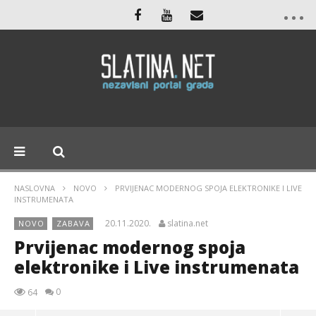
NASLOVNA
NOVO
PRVIJENAC MODERNOG SPOJA ELEKTRONIKE I LIVE
INSTRUMENATA
20.11.2020.
slatina.net
NOVO
ZABAVA
Prvijenac modernog spoja
elektronike i Live instrumenata
0
64