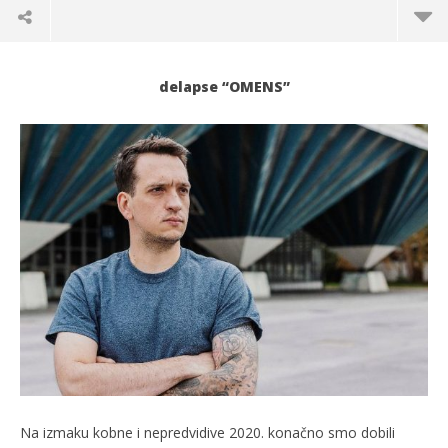
delapse “OMENS”
TRENUTNO OTVORENO
Prvijenac modernog spoja elektronike i Live
Po
instrumenata
20.
s
20.11.2020.
slatina.net
Na izmaku kobne i nepredvidive 2020. konačno smo dobili