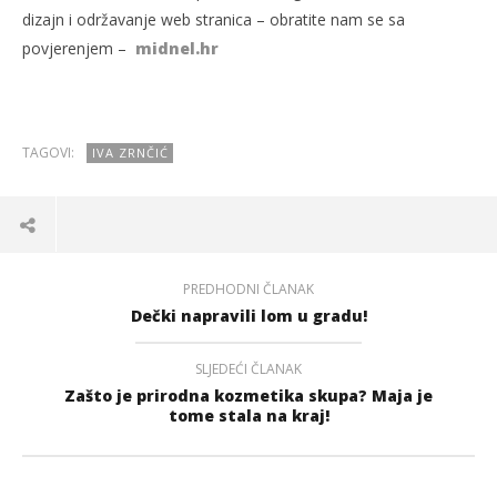
dizajn i održavanje web stranica – obratite nam se sa
povjerenjem –
midnel.hr
TAGOVI:
IVA ZRNČIĆ
PREDHODNI ČLANAK
Dečki napravili lom u gradu!
SLJEDEĆI ČLANAK
Zašto je prirodna kozmetika skupa? Maja je
tome stala na kraj!