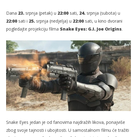
Dana
23.
srpnja (petak) u
22:00
sati,
24.
srpnja (subota) u
22:00
sati i
25.
srpnja (nedjelja) u
22:00
sati, u kino dvorani
pogledajte projekciju filma
Snake Eyes: G.I. Joe Origins
.
TRENUTNO OTVORENO
Projekcija filma: Snake Eyes
Po
20.07.2021.
20.
slatina.net
s
Snake Eyes jedan je od fanovima najdražih likova, ponajviše
zbog svoje tajnosti i ubojitosti. U samostalnom filmu će tražiti