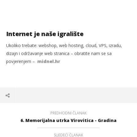
Internet je naše igralište
Ukoliko trebate: webshop, web hosting, cloud, VPS, izradu,
dizajn i održavanje web stranica – obratite nam se sa
povjerenjem –
midnel.hr
PREDHODNI ČLANAK
6. Memorijalna utrka Virovitica - Gradina
SLJEDEĆI ČLANAK