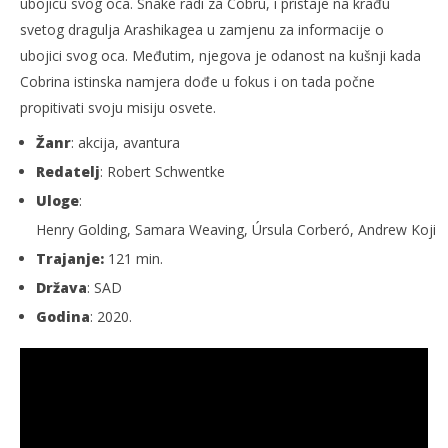
ubojicu svog oca. Snake radi za Cobru, i pristaje na krađu
svetog dragulja Arashikagea u zamjenu za informacije o
ubojici svog oca. Međutim, njegova je odanost na kušnji kada
Cobrina istinska namjera dođe u fokus i on tada počne
propitivati svoju misiju osvete.
Žanr
: akcija, avantura
Redatelj
: Robert Schwentke
Uloge
:
Henry Golding, Samara Weaving, Úrsula Corberó, Andrew Koji
Trajanje:
121 min.
Država
: SAD
Godina
: 2020.