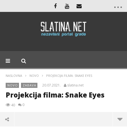
NASLOVNA
NOVO
PROJEKCIJA FILMA: SNAKE EYES
20.07.2021.
slatina.net
NOVO
ZABAVA
Projekcija filma: Snake Eyes
0
40